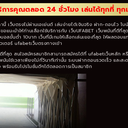
ิการคุณตลอด 24 ชั่วโมง เล่นได้ทุกที่ ทุก
นี้ เว็บตรงไม่ผ่านเอเย่นต์ เล่นง่ายได้เงินจริง ฝาก-ถอนไว โบนั
แนะนำให้ท่านเลือกใช้บริการกับ เว็บUFABET เว็บพนันที่ดีที่สุ
บอลขั้นต่ำ 10บาท เว็บที่มีเกมให้เลือกเล่นเยอะที่สุด ให้ผลตอบแ
พิวเตอร์ ufabetเว็บตรงทางเข้า
ที่สุด สนใจสมัครสมาชิกสามารถสมัครได้ที่ ufabetเว็บหลัก ห
พนันใช้เวลาเพียงไม่กี่วินาทีเท่านั้น ระบบฝากถอนรวดเร็ว และสะ
 พร้อมรับโปรโมชั่นดีๆได้ตลอดการเป็นสมาชิก