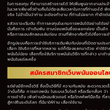
ในการลงทุน ที่สามารถสร้างรายได้ ให้เพิ่มพูนจากงานประจำที
ในเวลาเพียงชั่วข้ามคืนไม่ต้องเสียเวลาในการที่ท่านจะได้ พั
จริง ไม่จำเป็นว่าท่าน จะต้องทำงาน ที่ท่านไม่อยาก ทำอีกต่อไ
แล้วเราจะเริ่มต้น ทำการลงทุนในเกมการพนันได้อย่างได้อย่าง
นั่นคือการ เข้าเดิมพัน ตามบ่อนพนันซึ่งจะแยกย่อย เป็นอี
หรือการแอบลักลอบเล่นก่อน ตามที่พักอาศัยทั่วไปซึ่งการเข้า
อีกรูปแบบคือการเข้าใช้บริการเดิมพันกับบ่อนที่เปิดตามประ
เลือก ใช้บริการที่หลากหลาย แต่ก็ต้องแลกมาด้วย ค่าใช้จ่
พนันไม่น้อย เลือกที่จะใช้บริการพนันในวิธีการที่กล่าว มาข้างต
พนันในแต่ละครั้ง
สมัครสมาชิกเว็บพนันออนไลน์
แต่ยังมีอีกหนึ่งวิธี ซึ่งเป็นวิธีที่มี ความทันสมัย สะดวกรวด
ว่านั่นก็คือ การแทงพนัน ในระบบเว็บไซต์ หรือเรียกสั้นๆ ว่
การเข้าถึง เพีงท่านมีคอมพิวเตอร์ หรือโทศศัพท์มือถือ ที่ส
สู้คาสิโนระดับโลก ที่มีมาให้ท่าน เลือกใช้งาน