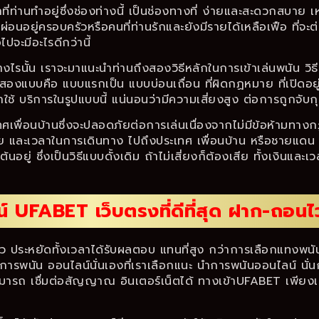
่ท่านทำอยู่ซึ่งช่องท่างนี้ เป็นช่องทางที่ ง่ายและสะดวกสบาย เ
กผ่อนอยู่ครอบครัวหรือคนที่ท่านรักและยังมีรายได้เหลือเฟือ ที่จ
ปจะมีอะไรดีกว่านี้
ไรนั้น เราจะมาแนะนำท่านถึงสองวิธีหลักในการเข้าเล่นพนัน วิธีแร
ก สองแบบคือ แบบแรกเป็น แบบบ่อนเถื่อน ที่ผิดกฏหมาย ที่เปิดอ
ใช้ บริการในรูปแบบนี้ แน่นอนว่ามีความเสี่ยงสูง ต่อการถูกจับกุ
เทศเพื่อนบ้านซึ่งจะปลอดภัยต่อการเล่นเนื่องจากไม่มีข้อห้ามทา
าย และเวลาในการเดินทาง ไปถึงประเทศ เพื่อนบ้าน หรือชายแดน เพ
้นอยู่ ซึ่งเป็นวิธีแบบดั้งเดิม ถ้าไม่เสี่ยงก็ต้องเสีย ทั้งเงินและ
 UFABET เว็บตรงที่ดีที่สุด ฝาก-ถอนไวใ
เร็ว ประหยัดทั้งเวลาได้รับผลตอบ แทนที่สูง กว่าการเลือกแทงพนัน ใน
า การพนัน ออนไลน์นั่นเองที่เราเลือกแนะ นำการพนันออนไลน์ นั่นก
ามารถ เชื่มต่อสัญญาณ อินเตอร์เน็ตได้ ทางเข้าUFABET เพียงเท่า