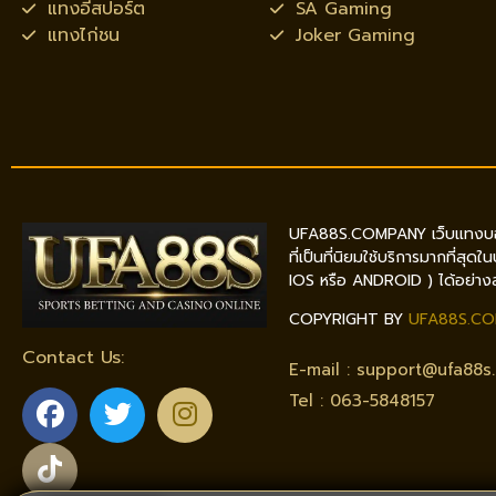
แทงอีสปอร์ต
SA Gaming
แทงไก่ชน
Joker Gaming
UFA88S.COMPANY เว็บแทงบอลอ
ที่เป็นที่นิยมใช้บริการมากที่ส
IOS หรือ ANDROID ) ได้อย่างส
COPYRIGHT BY
UFA88S.C
Contact Us:
E-mail :
support@ufa88s
Tel : 0
63-5848157