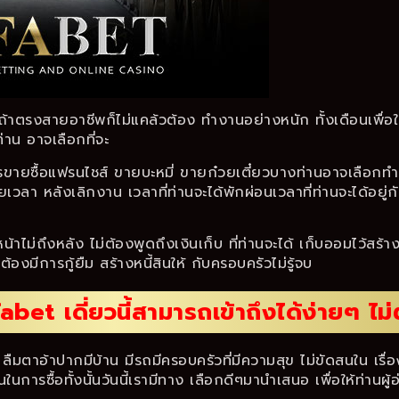
้าตรงสายอาชีพก็ไม่แคล้วต้อง ทำงานอย่างหนัก ทั้งเดือนเพื่อให้
าน อาจเลือกที่จะ
รขายซื้อแฟรนไชส์ ขายบะหมี่ ขายก๋วยเตี๋ยวบางท่านอาจเลือกท
เวลา หลังเลิกงาน เวลาที่ท่านจะได้พักผ่อนเวลาที่ท่านจะได้อยู่ก
น้าไม่ถึงหลัง ไม่ต้องพูดถึงเงินเก็บ ที่ท่านจะได้ เก็บออมไว้สร้างอ
องมีการกู้ยืม สร้างหนี้สินให้ กับครอบครัวไม่รู้จบ
bet เดี่ยวนี้สามารถเข้าถึงได้ง่ายๆ ไม
ส ลืมตาอ้าปากมีบ้าน มีรถมีครอบครัวที่มีความสุข ไม่ขัดสนใน เร
นในการซื้อทั้งนั้นวันนี้เรามีทาง เลือกดีๆมานำเสนอ เพื่อให้ท่านผู