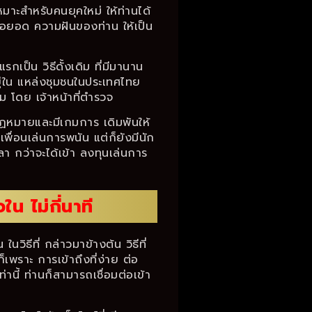
หมาะสำหรับคนยุคใหม่ ให้ท่านได้
ะต่อยอด ความฝันของท่าน ให้เป็น
กเป็น วิธีดั้งเดิม ที่มีมานาน
ยู่ใน แหล่งชุมชนในประเทศไทย
ม โดย เจ้าหน้าที่ตำรวจ
งกฏหมายและมีเกมการ เดิมพันให้
ื่อนเล่นการพนัน แต่ก็ยังมีนัก
เวลา กว่าจะได้เข้า ลงทุนเล่นการ
น ไม่กี่นาที
วิธีที่ กล่าวมาข้างต้น วิธีที่
็เพราะ การเข้าถึงที่ง่าย ต่อ
นี้ ท่านก็สามารถเชื่อมต่อเข้า