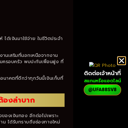
 ได้เงินมาใช้จ่าย ในชีวิตประจำ
ำงานเสริมที่นอกเหนือจากงาน
ับครอบครัว พบปะกับเพื่อนฝูง ที่
ติดต่อเจ้าหน้าที่
นาคตที่ดีกว่าทุกวันนี้เงินเก็บที่
สแกนหรือแอดไลน์
@UFA88SV8
่ต้องลำบาก
ื่องของเงินทอง อีกต่อไปเพราะ
้อ่าน ได้รับทราบถึงช่องทางใหม่