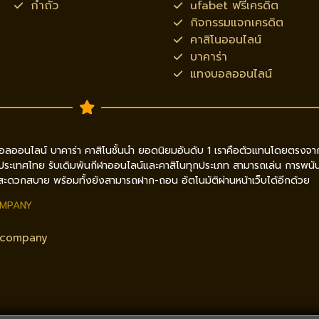
กำถั่ว
ufabet ฟรีเครดิต
กิจกรรมแจกเครดิต
คาสิโนออนไลน์
บาคาร่า
แทงบอลออนไลน์
อนไลน์ บาคาร่า คาสิโนชั้นนำ ยอดนิยมอันดับ 1 เราคือตัวแทนโดยตรงจาก
ุดในประเทศไทย รับเดิมพันกีฬาออนไลน์และคาสิโนทุกประเภท สามารถเล่น การพนัน
ะดวกสบาย พร้อมทั้งยังสามารถฝาก-ถอน อัตโนมัติผ่านหน้าเว็บได้อีกด้วย
OMPANY
.company