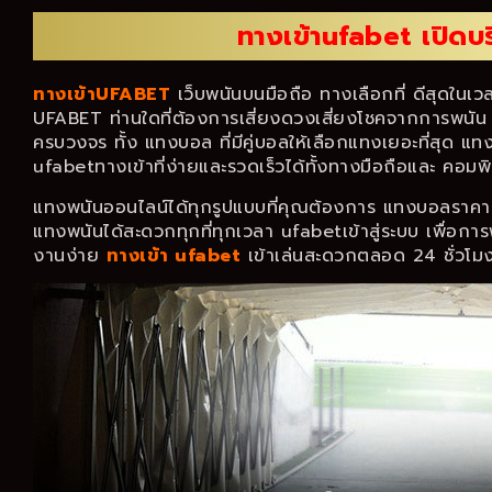
ทางเข้าufabet เปิดบร
ทางเข้าUFABET
เว็บพนันบนมือถือ ทางเลือกที่ ดีสุดในเวลา
UFABET ท่านใดที่ต้องการเสี่ยงดวงเสี่ยงโชคจากการพนัน ขอ
ครบวงจร ทั้ง แทงบอล ที่มีคู่บอลให้เลือกแทงเยอะที่สุด แทง
ufabetทางเข้าที่ง่ายและรวดเร็วได้ทั้งทางมือถือและ คอม
แทงพนันออนไลน์ได้ทุกรูปแบบที่คุณต้องการ แทงบอลราคาดี
แทงพนันได้สะดวกทุกที่ทุกเวลา ufabetเข้าสู่ระบบ เพื่อการ
งานง่าย
ทางเข้า ufabet
เข้าเล่นสะดวกตลอด 24 ชั่วโมง