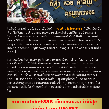
ในวันนี้ความน่าสนใจของ เว็บไซต์
ทางเข้าufabet888
ที่เปิด รับเดิม
พันเกิดขึ้นมา อย่างมากมายเพราะแต่ละเว็บไซต์ก็มีการสร้างสรรค์
โอกาสเพื่อตอบสนองความต้องการของลูกค้าได้ดียิ่งขึ้นแทงบอลฝาก
ขั้นต่ำ 50 เห็นโปรดีๆจากเว็บไซต์คุณภาพที่ช่วยสร้างโอกาส ทำเงินให้
กับผู้คนได้อย่าง มากมายจากเงินลงทุนแค่ เพียงเล็กน้อย เราพัฒนา
และต่อ ยอดให้ต้น ทุนของคุณงอกเงยจากรูปแบบของการนำเสนอสิ่ง
ดีๆที่นี่
ความพร้อม ในการลงทุน ใครหลายๆคน มีแตกต่าง กันบางคนมีทุน
มาก มีทุนน้อย ก็ทำให้รูปแบบการวางหมาก วางแผนในการลงทุน ทุกๆ
อย่างไม่ว่า จะเรื่องของการทำธุรกิจ การใช้ชีวิตก็ต้องมีปัจจัยในเรื่อง
ของเงินต้นทุนเข้ามาเกี่ยวในส่วนของการเล่นพนันที่หลายๆคนอาจจะมี
ความชื่นชอบที่ถึงแม้ว่าจะเป็นช่องทางการทำเงินที่น่าสนใจแต่หากมี
เงื่อนไขในการลงทุนที่เกินตัวและทำให้ผู้เล่นรู้สึกว่าเป็นการลงทุนที่มี
ความเสี่ยงสูงเนื่องจากใช้เงินมากก็จะทำให้ผู้เดิมพันหรือผู้ที่เข้าไปเป็น
สมาชิกของเว็บไซต์การพนันที่เกิดขึ้นอย่างมากมายในวันนี้มีการลังเล
ได้
ทางเข้าufabet888 เว็บแทงบอลที่ดีที่สุด
อันดับ 1 จาก UFABET