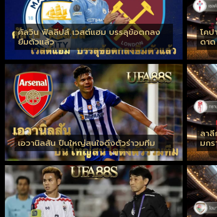
คัลวิน ฟิลลิปส์ เวสต์แฮม บรรลุข้อตกลง
โคปา
ยืมตัวแล้ว
ดาด
ลาลี
เอวานิลสัน ปืนใหญ่สนใจดึงตัวร่าวมทีม
มกร