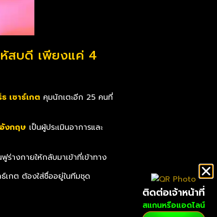
หัสบดี เพียงแค่ 4
็ธ เซาธ์เกต
คุมนักเตะอีก 25 คนที่
อังกฤษ
เป็นผู้ประเมินอาการและ
ูร่างกายให้กลับมาเข้าที่เข้าทาง
์เกต ต้องใส่ชื่ออยู่ในทีมชุด
ติดต่อเจ้าหน้าที่
สแกนหรือแอดไลน์