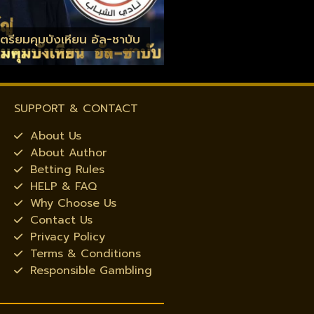
เตรียมคุมบังเหียน อัล-ชาบับ
SUPPORT & CONTACT
About Us
About Author
Betting Rules
HELP & FAQ
Why Choose Us
Contact Us
Privacy Policy
Terms & Conditions
Responsible Gambling