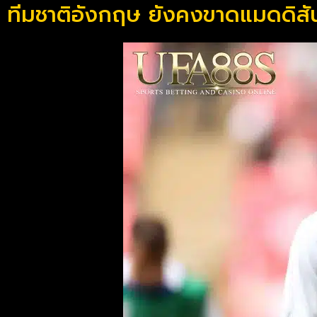
ทีมชาติอังกฤษ ยังคงขาดแมดดิสันร