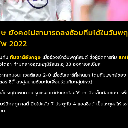
ษ ยังคงไม่สามารถลงซ้อมทีมได้ในวันพฤ
คัพ 2022
อมกับ
ทีมชาติอังกฤษ
เมื่อช่วงเช้าวันพฤหัสบดี ซึ่งผู้จัดการทีม
แกเร
รุงโดฮา ท่ามกลางอุณหภูมิร้อนระอุ 33 องศาเซลเซียส
้นจากเกมชนะ เวสต์แฮม 2-0 เมื่อวันเสาร์ที่ผ่านมา โดยทีมแพทย์ของ
์ ซิตี้ ลงสู่สนามซ้อมกับเพื่อนร่วมทีมกลุ่มใหญ่
บระบุไม่พบความรุนแรง แต่ยังคงต้องใช้เวลาอีกเล็กน้อยในการฟื้นฟ
ียร์ลีกฤดูกาลนี้ ยิงไปแล้ว 7 ประตูกับ 4 แอสซิสต์ เป็นเหตุผลให้ เซาธ
ายน