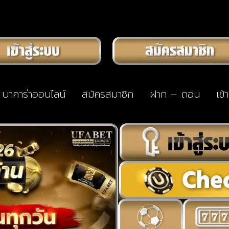
บาคาร่าออนไลน์
สมัครสมาชิก
ฝาก – ถอน
เข้