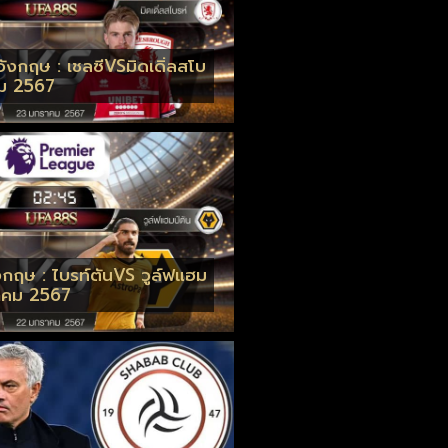
ังกฤษ : เชลซีVSมิดเดิ่ลสโบ
คม 2567
อังกฤษ : ไบรท์ตันVS วูล์ฟแฮม
าคม 2567