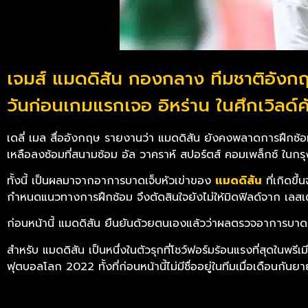
เจมส์ แมดดิสัน กองกลาง ทีมชาติอังกฤ
วันก่อนเกมแรกเจอ อิหร่าน ในศึกเวิลด์
เดลี่ เมล สื่ออังกฤษ รายงานว่า แมดดิสัน ยังคงพลาดการฝึกซ้
เหลือลงซ้อมที่สนามซ้อม อัล วาคราห์ สปอร์ตส์ คอมเพล็กซ์ ในก
ทั้งนี้ เป็นผลมาจากอาการบาดเจ็บหัวเข่าของ
แมดดิสัน
ที่เกิดขึ
กำหนดแนวทางการฝึกซ้อม จึงตัดสินใจยังไม่ให้มิดฟิลด์จาก เลสเตอร
ก่อนหน้านี้ แมดดิสัน ยืนยันด้วยตนเองแล้วว่าผลตรวจอาการบาดเจ็
สำหรับ แมดดิสัน เป็นหนึ่งในตัวรุกที่โชว์ฟอร์มร้อนแรงที่สุดในพรีเม
ฟุตบอลโลก 2022 ทั้งที่ก่อนหน้านี้ไม่มีชื่ออยู่ในทีมเมื่อเดือนกันย