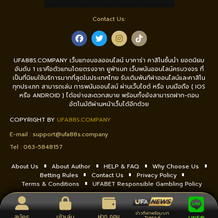
Contact Us:
UFA88S.COMPANY เว็บแทงบอลออนไลน์ บาคาร่า คาสิโนชั้นนำ ยอดนิยม
อันดับ 1 เราคือตัวแทนโดยตรงจาก ยูฟ่าเบท เว็บพนันออนไลน์ครบวงจร ที่
เป็นที่นิยมใช้บริการมากที่สุดในประเทศไทย รับเดิมพันกีฬาออนไลน์และคาสิโน
ทุกประเภท สามารถเล่น การพนันออนไลน์ ผ่านเว็บไซต์ หรือ บนมือถือ ( IOS
หรือ ANDROID ) ได้อย่างสะดวกสบาย พร้อมทั้งยังสามารถฝาก-ถอน
อัตโนมัติผ่านหน้าเว็บได้อีกด้วย
COPYRIGHT BY
UFA88S.COMPANY
E-mail :
support@ufa88s.company
Tel : 0
63-5848157
About Us
About Author
HELP & FAQ
Why Choose Us
Betting Rules
Contact Us
Privacy Policy
Terms & Conditions
UFABET Responsible Gambling Policy
ข่าวกีฬาพร้อมบท
ฝาก ถอน
สมัคร
เข้าเล่น
วิเคราะห์