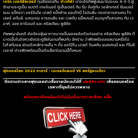
เกร็ก เบอร์ฮัลเตอร์
กุนซือของทีม
ข่าวกีฬา
น่าจะจัดทัพผู้เล่นมาในระบบ 4-3-3 ผู้
รักษาประตูเป็น แมตต์ เทอร์เนอร์ คู่เซ็นเตอร์ ทิม รีม จับคู่กับ วอล์กเกอร์ ซิมเมอร์
แมน แบ็คขวา แซร์จินโย เดสต์ แบ็คซ้าย แอนโทนี่ โรบินสัน กองกลางสามคน ไท
เลอร์ อดัมส์, เบรนเดน อารอนสัน และ เวสตัน แม็คเคนนี่ แนวรุกทั้งสามคน ทิม เว
อาห์, จอช ซาร์เจนต์ และ คริสเตียน พูลิซิช
ทัพพญาอินทรี ยังต้องลุ้นอาการบาดเจ็บของแข้งตัวเก่งอย่าง คริสเตียน พูลิซิช ที่
บาดเจ็บในจังหวะยิงประตูชัยในเกมที่พบกับ อิหร่าน ว่าฟิตพร้องลงสนามหรือไม่
ไฮไลท์บอล ส่วนตัวหลักรายอื่น ๆ ทั้ง แซร์จิโน เดสต์ วินสตัน แมคเคนนี และ ทีโมธี
เวอาห์ ต่างฟิตพร้อมเป็นตัวเลือกในเกมนี้ทั้งหมด
ฟุตบอลโลก 2022 กาตาร์ : เนเธอร์แลนด์ VS สหรัฐอเมริกา
ติดตามข่าวสารฟุตบอลข่าวซื้อขายนักเตะได้ที่
ufa88s.info
เพื่อคอบอลโดย
เฉพาะที่คุณไม่ควรพลาด
สมัครสมาชิคพร้อมรับโปรโมชั่นมากมายเพียง คลิ๊ก
‘