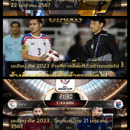
22 มกราคม 2567
เอเชียน คัพ 2023 ช้างศึก เตรียมตีตั๋วเข้ารอบต่อไป
เอเชี่ยน คัพ 2023 : โอมานvsไทย 21 มกราคม
2567