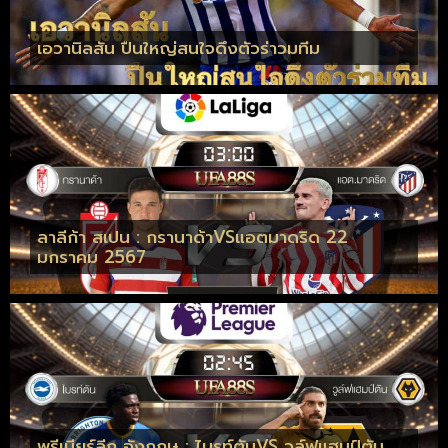
เอวานิลสัน ปืนใหญ่สนใจดึงตัวร่าวมทีม
ลาลีก้า สเปน : กรานาด้าVSแอตมาดริด 22
มกราคม 2567
พรีเมียร์ลีก อังกฤษ : ไบรท์ตันVS วูล์ฟแฮมป์ตัน