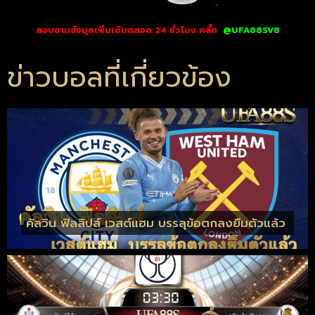
‘
สอบถามข้อมูลเพิ่มเติมตลอด 24 ชั่วโมง คลิ๊ก
@UFA88SV8
ข่าวบอลที่เกี่ยวข้อง
คัลวิน ฟิลลิปส์ เวสต์แฮม บรรลุข้อตกลงยืมตัวแล้ว