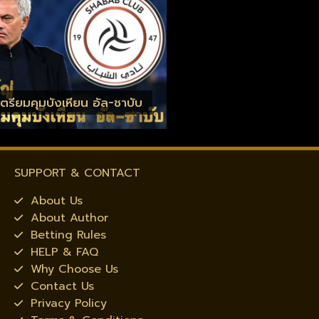
เตรียมคุมบังเหียน อัล-ชาบับ
SUPPORT & CONTACT
About Us
About Author
Betting Rules
HELP & FAQ
Why Choose Us
Contact Us
Privacy Policy