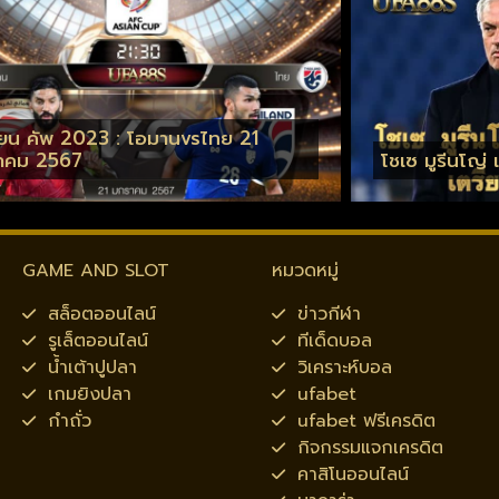
ี่ยน คัพ 2023 : โอมานvsไทย 21
าคม 2567
โชเซ มูรีนโญ่ 
GAME AND SLOT
หมวดหมู่
สล็อตออนไลน์
ข่าวกีฬา
รูเล็ตออนไลน์
ทีเด็ดบอล
น้ำเต้าปูปลา
วิเคราะห์บอล
เกมยิงปลา
ufabet
กำถั่ว
ufabet ฟรีเครดิต
กิจกรรมแจกเครดิต
คาสิโนออนไลน์