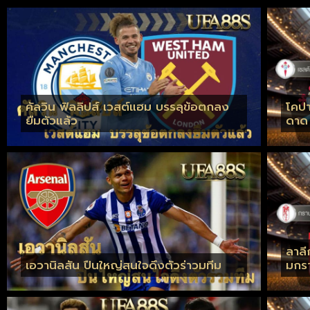
คัลวิน ฟิลลิปส์ เวสต์แฮม บรรลุข้อตกลง
โคปา
ยืมตัวแล้ว
ดาด
ลาลี
เอวานิลสัน ปืนใหญ่สนใจดึงตัวร่าวมทีม
มกร