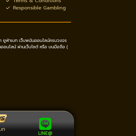
Terms & Conditions
Responsible Gambling
 ยูฟ่าเบท เว็บพนันออนไลน์ครบวงจร
ออนไลน์ ผ่านเว็บไซต์ หรือ บนมือถือ (
มบท
LINE@