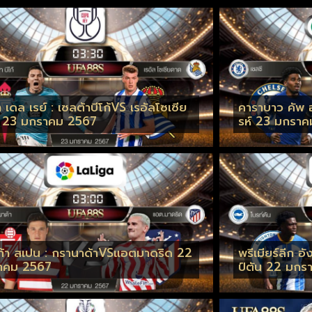
 เดล เรย์ : เซลต้าบีโก้VS เรอัลโซเซีย
คาราบาว คัพ อ
 23 มกราคม 2567
รห์ 23 มกรา
ก้า สเปน : กรานาด้าVSแอตมาดริด 22
พรีเมียร์ลีก 
าคม 2567
ป์ตัน 22 มกร