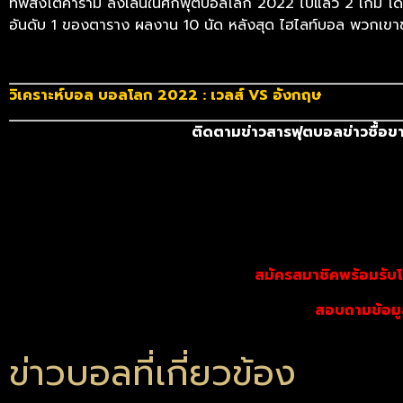
ทัพสิงโตคำราม ลงเล่นในศึกฟุตบอลโลก 2022 ไปแล้ว 2 เกม โดยช
อันดับ 1 ของตาราง ผลงาน 10 นัด หลังสุด ไฮไลท์บอล พวกเขาชนะ
วิเคราะห์บอล บอลโลก 2022 : เวลส์ VS อังกฤษ
ติดตามข่าวสารฟุตบอลข่าวซื้อขาย
สมัครสมาชิคพร้อมรับโ
สอบถามข้อมูล
ข่าวบอลที่เกี่ยวข้อง