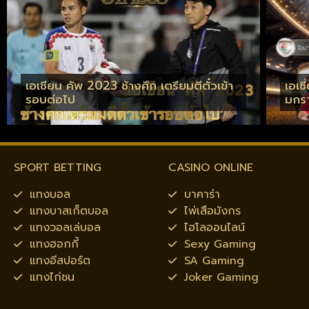
เอเชียน คัพ 2023 ช้างศึก เตรียมตีตั๋วเข้า
เอเช
รอบต่อไป
มกร
SPORT BETTING
CASINO ONLINE
แทงบอล
บาคาร่า
แทงบาสเก็ตบอล
ไพ่เสือมังกร
แทงวอลเล่บอล
ไฮโลออนไลน์
แทงฮอกกี้
Sexy Gaming
แทงอีสปอร์ต
SA Gaming
แทงไก่ชน
Joker Gaming