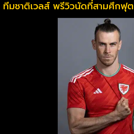
ทีมชาติเวลส์ พรีวิวนัดที่สามศึ