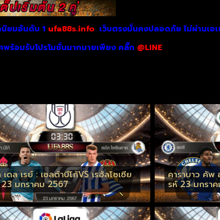
นิยมอันดับ 1
ufa88s.info
เว็บตรงมั่นคงปลอดภัย ไม่
ผ่านเอเ
คพร้อมรับโปรโมชั่นมากมายเพียง คลิ๊ก
@LINE
 เดล เรย์ : เซลต้าบีโก้VS เรอัลโซเซีย
คาราบาว คัพ อ
 23 มกราคม 2567
รห์ 23 มกรา