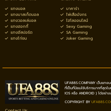
แทงบอล
บาคาร่า
แทงบาสเก็ตบอล
ไพ่เสือมังกร
แทงวอลเล่บอล
ไฮโลออนไลน์
แทงฮอกกี้
Sexy Gaming
แทงอีสปอร์ต
SA Gaming
แทงไก่ชน
Joker Gaming
UFA88S.COMPANY เว็บแทงบอลอ
ที่เป็นที่นิยมใช้บริการมากที่ส
IOS หรือ ANDROID ) ได้อย่างส
COPYRIGHT BY
UFA88S.C
Contact Us: