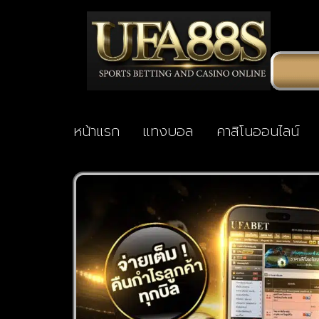
หน้าแรก
แทงบอล
คาสิโนออนไลน์