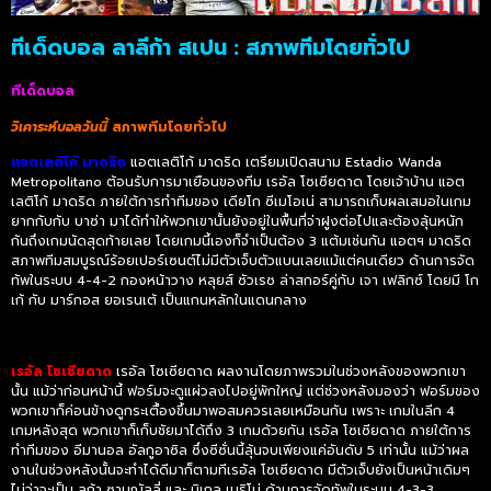
ทีเด็ดบอล ลาลีก้า สเปน : สภาพทีมโดยทั่วไป
ทีเด็ดบอล
วิเคาระห์บอลวันนี้
สภาพทีมโดยทั่วไป
แอตเลติโก้ มาดริด
แอตเลติโก้ มาดริด เตรียมเปิดสนาม Estadio Wanda
Metropolitano ต้อนรับการมาเยือนของทีม เรอัล โซเซียดาด โดยเจ้าบ้าน แอต
เลติโก้ มาดริด ภายใต้การทำทีมของ เดียโก ซีเมโอเน่ สามารถเก็บผลเสมอในเกม
ยากกับกับ บาซ่า มาได้ทำให้พวกเขานั้นยังอยู่ในพื้นที่จ่าฝูงต่อไปและต้องลุ้นหนัก
กันถึงเกมนัดสุดท้ายเลย โดยเกมนี้เองก็จำเป็นต้อง 3 แต้มเช่นกัน แอตฯ มาดริด
สภาพทีมสมบูรณ์ร้อยเปอร์เซนต์ไม่มีตัวเจ็บตัวแบนเลยแม้แต่คนเดียว ด้านการจัด
ทัพในระบบ 4-4-2 กองหน้าวาง หลุยส์ ซัวเรซ ล่าสกอร์คู่กับ เจา เฟลิกซ์ โดยมี โก
เก้ กับ มาร์กอส ยอเรนเต้ เป็นแกนหลักในแดนกลาง
เรอัล โซเซียดาด
เรอัล โซเซียดาด ผลงานโดยภาพรวมในช่วงหลังของพวกเขา
นั้น แม้ว่าก่อนหน้านี้ ฟอร์มจะดูแผ่วลงไปอยู่พักใหญ่ แต่ช่วงหลังมองว่า ฟอร์มของ
พวกเขาก็ค่อนข้างดูกระเตื้องขึ้นมาพอสมควรเลยเหมือนกัน เพราะ เกมในลีก 4
เกมหลังสุด พวกเขาก็เก็บชัยมาได้ถึง 3 เกมด้วยกัน เรอัล โซเซียดาด ภายใต้การ
ทำทีมของ อีมานอล อัลกูอาซิล ซึ่งซีซั่นนี้ลุ้นจบเพียงแค่อันดับ 5 เท่านั้น แม้ว่าผล
งานในช่วงหลังนั้นจะทำได้ดีมาก็ตามทีเรอัล โซเซียดาด มีตัวเจ็บยังเป็นหน้าเดิมๆ
ไม่ว่าจะเป็น ลูก้า ซานญัลลี่ และ มิเกล เมริโน่ ด้านการจัดทัพในระบบ 4-3-3