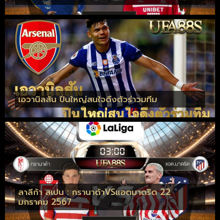
เอวานิลสัน ปืนใหญ่สนใจดึงตัวร่าวมทีม
ลาลีก้า สเปน : กรานาด้าVSแอตมาดริด 22
มกราคม 2567