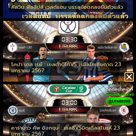
คัลวิน ฟิลลิปส์ เวสต์แฮม บรรลุข้อตกลงยืมตัวแล้ว
โคปา เดล เรย์ : เซลต้าบีโก้VS เรอัลโซเซียดาด 23
มกราคม 2567
ติดต่อเจ้าหน้าที่
สแกนหรือแอดไลน์
@UFA88SV8
คาราบาว คัพ อังกฤษ : เชลซีVSมิดเดิ่ลสโบรห์ 23
มกราคม 2567