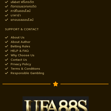
ufabet ฟรีเครดิต
กิจกรรมแจกเครดิต
คาสิโนออนไลน์
บาคาร่า
แทงบอลออนไลน์
SUPPORT & CONTACT
About Us
About Author
Betting Rules
HELP & FAQ
Why Choose Us
Contact Us
Privacy Policy
Terms & Conditions
Responsible Gambling