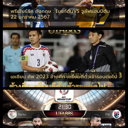
พรีเมียร์ลีก อังกฤษ : ไบรท์ตันVS วูล์ฟแฮมป์ตัน
22 มกราคม 2567
เอเชียน คัพ 2023 ช้างศึก เตรียมตีตั๋วเข้ารอบต่อไป