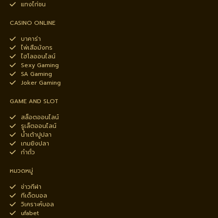
แทงไก่ชน
CASINO ONLINE
บาคาร่า
ไพ่เสือมังกร
ไฮโลออนไลน์
Sexy Gaming
SA Gaming
Joker Gaming
GAME AND SLOT
สล็อตออนไลน์
รูเล็ตออนไลน์
น้ำเต้าปูปลา
เกมยิงปลา
กำถั่ว
หมวดหมู่
ข่าวกีฬา
ทีเด็ดบอล
วิเคราะห์บอล
ufabet