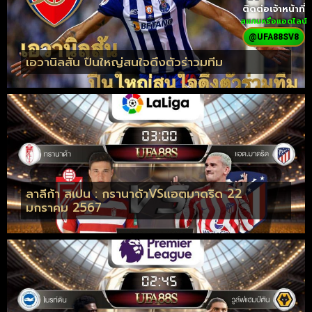
ติดต่อเจ้าหน้าที่
สแกนหรือแอดไลน์
@UFA88SV8
เอวานิลสัน ปืนใหญ่สนใจดึงตัวร่าวมทีม
ลาลีก้า สเปน : กรานาด้าVSแอตมาดริด 22
มกราคม 2567