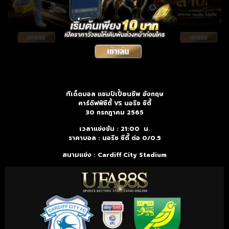
ทีเด็ดบอล แชมป์เปี้ยนชิพ อังกฤษ
คาร์ดิฟฟ์ซิตี้ VS นอริช ซิตี้
30 กรกฎาคม 2565
เวลาแข่งขัน : 21:00 น.
ราคาบอล : นอริช ซิตี้ ต่อ 0/0.5
สนามแข่ง : Cardiff City Stadium