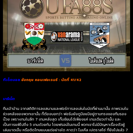
ทีเด็ดบอล
อังกฤษ คอนเฟอเรนช์ : นัดที่ 41/42
บาร์เน็ต
ทีมเจ้าบ้าน จากสถิติการลงสนามและฟอร์การลงเล่นในนัดที่ผ่านมานั้น ภาพรวมใน
ช่วงหลังของพวกเขานั้น ก็ต้องบอกว่า ฟอร์มยังดูป้อแป้อยู่ตามทรงของทีมรอง
บ๊วย เพราะเกมในลีก 7 เกมหลังสุด เก็บชัยมได้เพียงแค่ เกมเดียวเท่านั้น และ
เป็นการแพ้ไปถึง 5 เกมด้วยกัน โดยฟรอม์ในเกมนี้ พวกเขาไม่มีปัญหาเรื่องตัวผู้
เล่นบาดเจ็บ หรือติดโทษแบนแต่อย่างใด คาดว่า ไมเคิ่ล เปตราสโซ่ ที่ยิงไปแล้ว 7