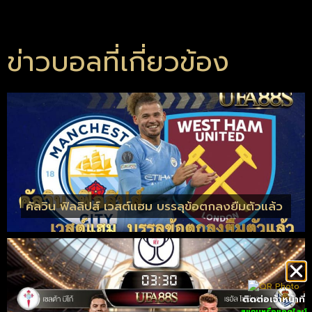
ข่าวบอลที่เกี่ยวข้อง
คัลวิน ฟิลลิปส์ เวสต์แฮม บรรลุข้อตกลงยืมตัวแล้ว
ติดต่อเจ้าหน้าที่
สแกนหรือแอดไลน์