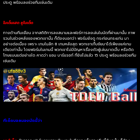
ประตู พร้อมลงช่วยทีมเช่นเดิม
ไมเด็นเฮด ยูไนเต็ด
ทางด้านทีมเยือน จากสถิติการลงสนามและฟอร์การลงเล่นในนัดที่ผ่านมานั้น ภาพ
รวมในช่วงหลังของพวกเขานั้น ก็ต้องบอกว่า ฟอร์มยังดู กระท่อนกระแท่น มา
อย่างต่อเนื่อง เพราะ เกมในลีก 8 เกมหลังสุด พวกเขาเก็บชัยมาได้เพียงแค่เกม
เดียวเท่านั้น โดยฟอร์มในเกมนี้ พวกเขาไม่มีปัญหาเรื่องตัวผู้เล่นบาดเจ็บ หรือติด
โทษแบนแต่อย่างใด คาดว่า แซม บาร์แรซท์ ที่ยิงไปแล้ว 15 ประตู พร้อมลงช่วยทีม
เช่นเดิม
ทีเด็ดบอลมองนัดนี้ว่า