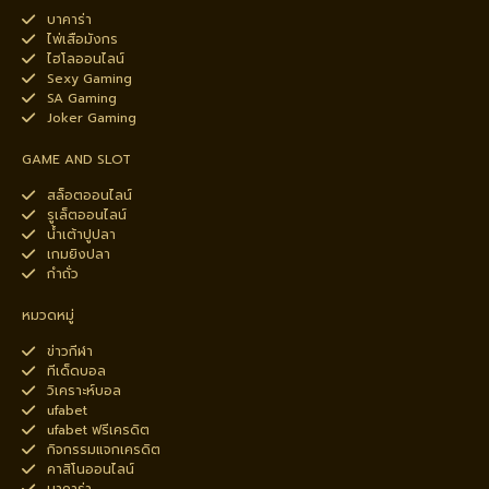
บาคาร่า
ไพ่เสือมังกร
ไฮโลออนไลน์
Sexy Gaming
SA Gaming
Joker Gaming
GAME AND SLOT
สล็อตออนไลน์
รูเล็ตออนไลน์
น้ำเต้าปูปลา
เกมยิงปลา
กำถั่ว
หมวดหมู่
ข่าวกีฬา
ทีเด็ดบอล
วิเคราะห์บอล
ufabet
ufabet ฟรีเครดิต
กิจกรรมแจกเครดิต
คาสิโนออนไลน์
บาคาร่า