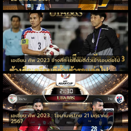
เอเชียน คัพ 2023 ช้างศึก เตรียมตีตั๋วเข้ารอบต่อไป
เอเชี่ยน คัพ 2023 : โอมานvsไทย 21 มกราคม
2567