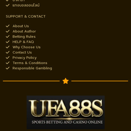
แทงบอลออนไลน์
SUPPORT & CONTACT
About Us
About Author
Betting Rules
HELP & FAQ
Why Choose Us
Contact Us
Privacy Policy
Terms & Conditions
Responsible Gambling