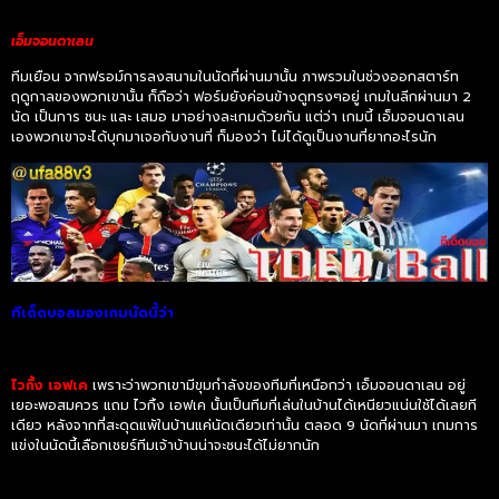
เอ็มจอนดาเลน
ทีมเยือน จากฟรอม์การลงสนามในนัดที่ผ่านมานั้น ภาพรวมในช่วงออกสตาร์ท
ฤดูกาลของพวกเขานั้น ก็ถือว่า ฟอร์มยังค่อนข้างดูทรงๆอยู่ เกมในลีกผ่านมา 2
นัด เป็นการ ชนะ และ เสมอ มาอย่างละเกมด้วยกัน แต่ว่า เกมนี้ เอ็มจอนดาเลน
เองพวกเขาจะได้บุกมาเจอกับงานที่ ก็มองว่า ไม่ได้ดูเป็นงานที่ยากอะไรนัก
ทีเด็ดบอลมองเกมนัดนี้ว่า
ไวกิ้ง เอฟเค
เพราะว่าพวกเขามีขุมกำลังของทีมที่เหนือกว่า เอ็มจอนดาเลน อยู่
เยอะพอสมควร แถม ไวกิ้ง เอฟเค นั้นเป็นทีมที่เล่นในบ้านได้เหนียวแน่นใช้ได้เลยที
เดียว หลังจากที่สะดุดแพ้ในบ้านแค่นัดเดียวเท่านั้น ตลอด 9 นัดที่ผ่านมา เกมการ
แข่งในนัดนี้เลือกเชยร์ทีมเจ้าบ้านน่าจะชนะได้ไม่ยากนัก