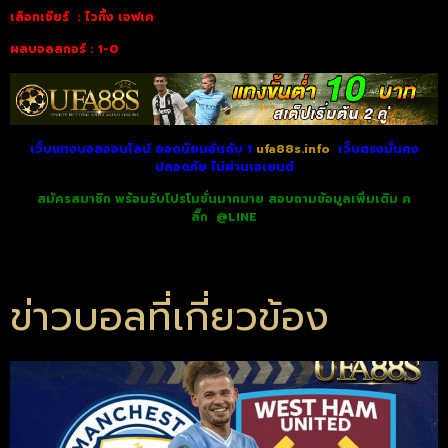
เลือกเชียร์ : ไวกิ้ง เอฟเค
ผลบอลสกอร์ : 1-0
เว็บแทงบอลออนไลน์ ยอดนิยมอันดับ 1
ufa88s.info
เว็บตรงมั่นคง
ปลอดภัย ไม่
ผ่านเอเยนต์
สมัครสมาชิก พร้อมรับโปรโมชั่นมากมาย สอบถามข้อมูลเพิ่มเติม ค
ลิ๊ก
@LINE
ข่าวบอลที่เกี่ยวข้อง