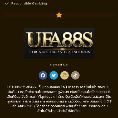
Responsible Gambling
Contact Us:
UFA88S.COMPANY เว็บแทงบอลออนไลน์ บาคาร่า คาสิโนชั้นนำ ยอดนิยม
อันดับ 1 เราคือตัวแทนโดยตรงจาก ยูฟ่าเบท เว็บพนันออนไลน์ครบวงจร ที่
เป็นที่นิยมใช้บริการมากที่สุดในประเทศไทย รับเดิมพันกีฬาออนไลน์และคาสิโน
ทุกประเภท สามารถเล่น การพนันออนไลน์ ผ่านเว็บไซต์ หรือ บนมือถือ ( IOS
หรือ ANDROID ) ได้อย่างสะดวกสบาย พร้อมทั้งยังสามารถฝาก-ถอน
อัตโนมัติผ่านหน้าเว็บได้อีกด้วย