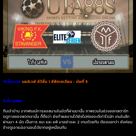
ทีเด็ดบอล
นอร์เวย์ ดิวิชั่น 1 อีลิทเซเรียน : นัดที่ 5
ไวกิ้ง เอฟเค
ทีมเจ้าบ้าน จากฟรอม์การลงสนามในนัดที่ผ่านมานั้น ภาพรวมในช่วงออกสตาร์ท
ฤดูกาลของพวกเขานั้น ก็ถือว่า ยังทำผลงานได้ยังไม่ค่อยจะดีเท่าไรนัก เกมในลีก
ผ่านมา 4 นัด เป็นการ ชนะ และ แพ้ มาอย่างละ 2 เกมด้วยกัน ต้องบอกว่า ยังค่อน
ข้างดูเอาแน่เอานอนได้ยากอยู่เหมือนกัน