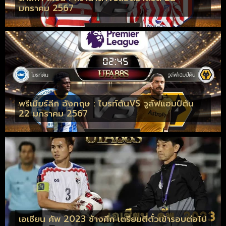
มกราคม 2567
พรีเมียร์ลีก อังกฤษ : ไบรท์ตันVS วูล์ฟแฮมป์ตัน
22 มกราคม 2567
เอเชียน คัพ 2023 ช้างศึก เตรียมตีตั๋วเข้ารอบต่อไป