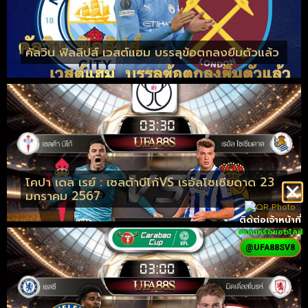
คัลวิน ฟิลลิปส์ เวสต์แฮม บรรลุข้อตกลงยืมตัวแล้ว
โคปา เดล เรย์ : เซลต้าบีโก้VS เรอัลโซเซียดาด 23
มกราคม 2567
ติดต่อเจ้าหน้าที่
สแกนหรือแอดไลน์
@UFA88SV8