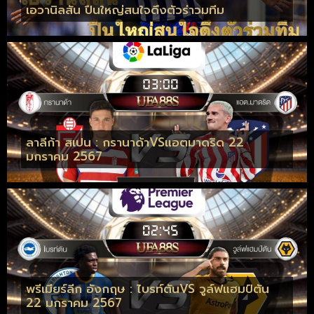
เอวานิลสัน ปืนใหญ่สนใจดึงตัวร่าวมทีม
ลาลีก้า สเปน : กรานาด้าVSแอตมาดริด 22
มกราคม 2567
พรีเมียร์ลีก อังกฤษ : ไบรท์ตันVS วูล์ฟแฮมป์ตัน
22 มกราคม 2567