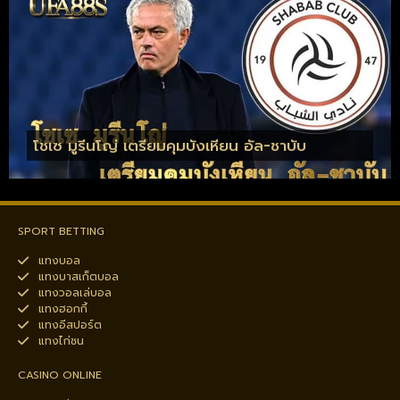
โชเซ มูรีนโญ่ เตรียมคุมบังเหียน อัล-ชาบับ
SPORT BETTING
แทงบอล
แทงบาสเก็ตบอล
แทงวอลเล่บอล
แทงฮอกกี้
แทงอีสปอร์ต
แทงไก่ชน
CASINO ONLINE