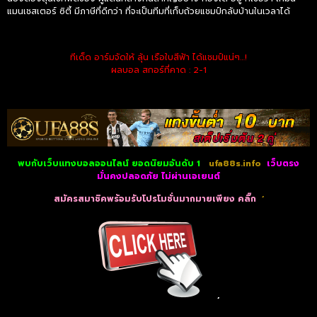
แมนเชสเตอร์ ซิตี้ มีภาษีที่ดีกว่า ที่จะเป็นทีมที่เก็บถ้วยแชมป์กลับบ้านในเวลาได้
ทีเด็ด อาร์มจัดให้ ลุ้น เรือใบสีฟ้า ได้แชมป์แน่ๆ…!
ผลบอล สกอร์ที่คาด : 2-1
พบกับเว็บแทงบอลออนไลน์ ยอดนิยมอันดับ 1
ufa88s.info
เว็บตรง
มั่นคงปลอดภัย ไม่
ผ่านเอเยนต์
สมัครสมาชิคพร้อมรับโปรโมชั่นมากมายเพียง คลิ๊ก
‘
‘