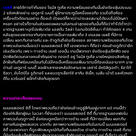
เชลซี
ภายใต้การทำทีมของ โธมัส ทูเคิ่ล ความพร้อมของทีมนั้นยังต้องลุ้นประเมน
2 แข้งหลักอย่าง เอดูอาร์ เมนดี้ ผู้รักษาประตูมือหนึ่งของทีม รวมไปถึงห้อง
เครื่องตัวตัดเกมอย่าง ก็องเต้ ด้วยแต่ก็คาดว่าน่าจะลงสนามได้แบบไม่มีปัญหา
หรอก อย่างไรก็ตามในส่วนของผลงานในเกมล่าสุดของทีมนั้นก็ถือว่าทำได้ต่ำกว่า
มาตรฐานเพราะบุกไปแพ้มาต่อ แอสตัน วิลล่า ในเกมปิดซีซั่นมา ทำให้ตลอด 4 เกม
หลังสุดของพวกเขากับทุกรายการเป็นการแพ้มาถึง 3 เกมเลย เชลซี ที่มีการ
เปลี่ยน ผจก.ทีมกลางคัน และ ถ้าดูกันถึงในเรื่องของ สภาพความพร้อมของทีมโดย
ภาพรวมในเกมนี้มองว่า แมนเชสเตอร์ ซิตี้ เองพวกเขา ก็ถือว่า ค่อนข้างดูดีกว่าอีก
เช่นเดียวกัน เพราะ ทางด้าน เชลซี เองนั้น เกมนี้พวกเขา ยังต้องลุ้นเช็คฟิต ของ
มิดฟิลด์แดนกลางคนสำคัญอย่าง กองเต้ อยู่ โธมัส ทูเคิ่ล นายใหญ่ของสิงห์บลู
อีกฝั่งทีมก็พร้อมเหมือนกันไม่มีใครเจ็บหรือแบนเพิ่มมาเกมนี้ต้องเน้นเอามากๆ นาย
ด่านมี เอดูอาร์ เมนดี้ ลงเฝ้าเสากองหลังจัดสามราย เซซ่าร์ อัซปิลิกูเอต้า, ธิอาโก้
ซิลวา, อันโตนิโอ รูดิเกอร์ และแนวรุกเลือกใช้ ฮาคิม ซิเย็ค, เมสัน เม้าต์ และหัวหอก
ติโม แวร์เนอร์ ผนึกกำลังกันชุดแรก
ความน่าจะเป็นของเกม
แมนเชสเตอร์ ซิตี้ โดยภาพรวมถือว่ายังค่อนข้างดูสู่สีกันอยู่มากๆ แต่ เกมนี้ถ้า
ต้องให้เลือกผู้ชนะ ในเวลา ก็ยังมองว่า แมนเชสเตอร์ ซิตี้ ที่มาตรฐานของฟอร์ม
ภาพรวมในฤดูกาลนี้ ยังค่อนดูเหนือกว่าทางด้าน เชลซี ที่มีการเปลี่ยน ผจก.ทีม
กลางคันอยู่พอสมควร บวกกับ สภาพความพร้อมของทีมในเกมนี้ แมนเชสเตอร์
ซิตี้ เองพวกเขา ก็ดูจะฟิตสมบูรณ์กันทั้งทีมเลยด้วย ต่างกับ ทางด้าน เชลซี ที่เกม
นี้ยังต้องลุ้นเช็คฟิตของ ผู้แดนกลางคนสำคัญอย่าง กองเต้ อยู่ ก็เชื่อว่า เกมนี้