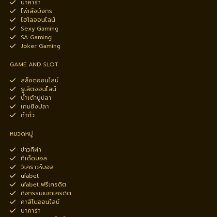
บาคาร่า
ไพ่เสือมังกร
ไฮโลออนไลน์
Sexy Gaming
SA Gaming
Joker Gaming
GAME AND SLOT
สล็อตออนไลน์
รูเล็ตออนไลน์
น้ำเต้าปูปลา
เกมยิงปลา
กำถั่ว
หมวดหมู่
ข่าวกีฬา
ทีเด็ดบอล
วิเคราะห์บอล
ufabet
ufabet ฟรีเครดิต
กิจกรรมแจกเครดิต
คาสิโนออนไลน์
บาคาร่า