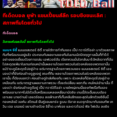
ทีเด็ดบอล ยูฟ่า แชมเปี้ยนส์ลีก รอบชิงชนะเลิศ :
สภาพทีมโดยทั่วไป
ทีเด็ดบอล
วิเคาระห์บอลวันนี้
สภาพทีมโดยทั่วไป
แมนฯ ซิตี้
แมนเชสเตอร์ ซิตี้ ภายใต้การทำทีมของ เป๊ป กวาร์ดิโอล่า มาด้วยสภาพ
ทีมที่พร้อมรบอยู่แล้ว ประกอบกับผลงานของทีมในเกมนัดปิดฤดูกาลนั้นก็ทำได้
อย่างยอดเยี่ยมด้วยการถล่ม เอฟเวอร์ตัน เรียกควมมั่นใจกลับมาได้หลังจากที่ดัน
ไปสะดุดแพ้มาในเกมก่อนหน้านั้นผลงานโดยภาพรวมในช่วงหลังของพวกเขานั้น
แม้ว่าจะดูมีสะดุดไปอยู่บ้าง แต่มาตรฐานโดยภาพรวมของ แมนเชสเตอร์ ซิตี้ เอง
มองว่าก็ยังค่อนข้างดูสูงอยู่ ขณะที่ทีม ผลงานโดยภาพรวมในช่วงหลังของพวก
เขานั้น ก็ต้องบอกว่า ค่อนข้างดูใกล้เคียงกัน เพราะ ช่วงหลังก็มีสะดุดไปอยู่บ้าง
เหมือนกัน แต่มาตรฐานผลงานภาพรวม ตั้งแต่เปลี่ยน ผจก.ทีม คนใหม่เข้ามานั้น ก็
มองว่า ยังค่อนข้างดูดีอยู่ เป๊ป กวาร์ดิโอล่า นายใหญ่เกมนี้ของทัพเรือทีมเอง
พร้อมเอามากๆไม่มีตัวเจ็บหรือแบนหลงเหลือมานัดชิง เกมนี้จัดเต็มแบบต้อง
เอาเลย นายด่านมี เอแดร์ซอน ลงเฝ้าเสาที่เก็บคลีนชีทเยอะสุดในลีกด้วยซีซั่นนี้
กองหลังมี จอห์น สโตนส์ ยืนคู่จอมแกร่ง รูเบน ดิอาส แนวรุกจัดมากับจอมทัพ เค
วิน เดอ บรอยน์ ขยาบข้างด้วย ริย๊าด มาห์เรซ และดาวโรจน์ ฟิล โฟเด้น ลงยิง