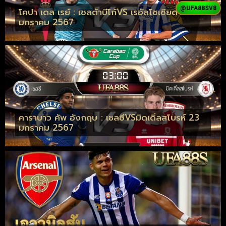
@UFA88SV8
โคปา เดล เรย์ : เซลต้าบีโก้VS เรอัลโซเซียดาด 23
มกราคม 2567
คาราบาว คัพ อังกฤษ : เชลซีVSมิดเดิ่ลสโบรห์ 23
มกราคม 2567