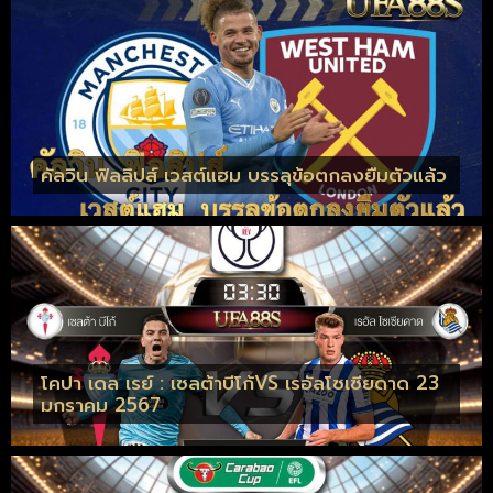
คัลวิน ฟิลลิปส์ เวสต์แฮม บรรลุข้อตกลงยืมตัวแล้ว
โคปา เดล เรย์ : เซลต้าบีโก้VS เรอัลโซเซียดาด 23
มกราคม 2567