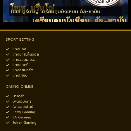
โชเซ มูรีนโญ่ เตรียมคุมบังเหียน อัล-ชาบับ
SPORT BETTING
แทงบอล
แทงบาสเก็ตบอล
แทงวอลเล่บอล
แทงฮอกกี้
แทงอีสปอร์ต
แทงไก่ชน
CASINO ONLINE
บาคาร่า
ไพ่เสือมังกร
ไฮโลออนไลน์
Sexy Gaming
SA Gaming
Joker Gaming