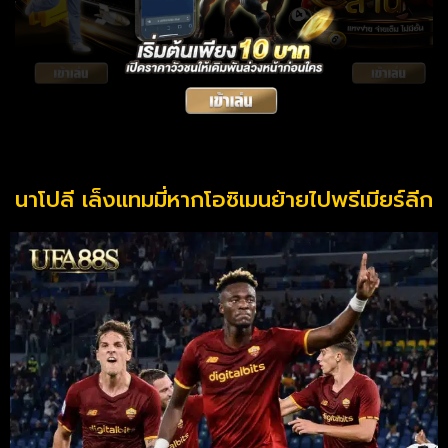
นาโปลี เล็งแทมมี่หากโอซิเมนย้ายไปพรีเมียร์ลีก