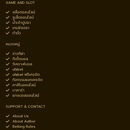
GAME AND SLOT
สล็อตออนไลน์
รูเล็ตออนไลน์
น้ำเต้าปูปลา
เกมยิงปลา
กำถั่ว
หมวดหมู่
ข่าวกีฬา
ทีเด็ดบอล
วิเคราะห์บอล
ufabet
ufabet ฟรีเครดิต
กิจกรรมแจกเครดิต
คาสิโนออนไลน์
บาคาร่า
แทงบอลออนไลน์
SUPPORT & CONTACT
About Us
About Author
Betting Rules