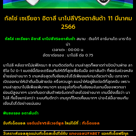
กัลโช่ เซเรียอา อิตาลี นาโปลีVSอตาลันต้า 11 มีนาคม
2566
กัลโช่ เซเรียอา อิตาลี นาโปลีVSอตาลันต้า
สนาม : ดิเอโก้ อาร์มานโด มาราโด
น่า
เวลาเตะ : 00:00 น.
อัตราต่อรอง : นาโปลี ต่อ 0.75
นาโปลี หลังจากไม่แพ้ใครมา 8 เกมติดต่อกัน เกมล่าสุดก็พลาดท่าเปิดบ้านพ่าย ลา
ซิโอ ไป 0-1 แมตช์นี้ต้องเตรียมทีมให้ดีที่สุดเพื่อรับมือ อตาลันต้า ที่ฟอร์มช่วงหลัง
ย่ำแย่อย่างมาก 5 เกมหลังสุดเก็บชัยชนะไปได้เพียงแค่เกมเดียวเท่านั้น เรทราคา
เปิดออกมาให้เจ้าถิ่นเป็นฝ่ายต่อ ครึ่งควบลูก แนะนำให้อยู่ฝั่งต่อดีที่สุดครับ เพราะ
เกมล่าสุดนาโปลีเพิ่งแพ้มาหมาดๆ แรงจูงใจที่จะเก็บชัยชนะในเกมนี้ของพวกเขา
ย่อมมีสูงมากๆ บวกกับอตาลันต้าฟอร์มตกต่ำลงไปอย่างมาก เกมนี้ยังเชื่อว่า นา
โปลี ที่แข็งแกร่งกว่า ระบบทีมดีกว่า เกมรุกก็โหดเหี้ยมมากๆ น่าจะไล่บี้เอาชนะทีม
เยือนไปได้อย่างแน่นอน
ฟันธงรอง อตาลันต้า
รับทีเด็ดบอล
บอร์นมัธVSลิเวอร์พูล
ใหม่ได้ที่ :
ทีเด็ดบอล
วิเคราะห์บอลสุดแม่นทีเด็ดสเต็ปได้กับ
แทงบอลUFABET
แจกทีเด็ดฟรีทุก