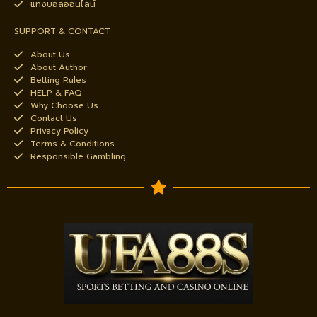
แทงบอลออนไลน์
SUPPORT & CONTACT
About Us
About Author
Betting Rules
HELP & FAQ
Why Choose Us
Contact Us
Privacy Policy
Terms & Conditions
Responsible Gambling