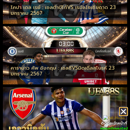
โคปา เดล เรย์ : เซลต้าบีโก้VS เรอัลโซเซียดาด 23
มกราคม 2567
คาราบาว คัพ อังกฤษ : เชลซีVSมิดเดิ่ลสโบรห์ 23
มกราคม 2567
ติดต่อเจ้าหน้าที่
สแกนหรือแอดไลน์