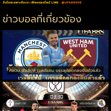
วันโดยเฉพาะกับเรา เพียงแอดไลน์ LINE :
@UFA88SV8
ข่าวบอลที่เกี่ยวข้อง
คัลวิน ฟิลลิปส์ เวสต์แฮม บรรลุข้อตกลงยืมตัวแล้ว