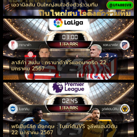
เอวานิลสัน ปืนใหญ่สนใจดึงตัวร่าวมทีม
@UFA88SV8
ลาลีก้า สเปน : กรานาด้าVSแอตมาดริด 22
มกราคม 2567
พรีเมียร์ลีก อังกฤษ : ไบรท์ตันVS วูล์ฟแฮมป์ตัน
22 มกราคม 2567