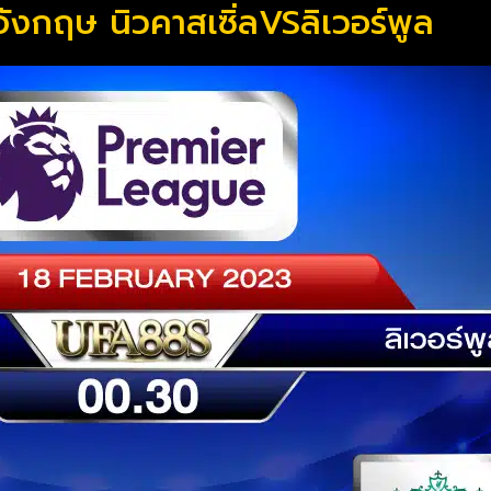
กอังกฤษ นิวคาสเซิ่ลVSลิเวอร์พูล