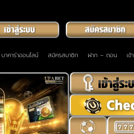
บาคาร่าออนไลน์
สมัครสมาชิก
ฝาก – ถอน
เข้