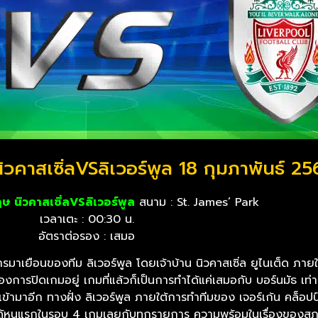
นิวคาสเซิ่ลVSลิเวอร์พูล 18 กุมภาพันธ์ 2
ฤษ นิวคาสเซิ่ลVSลิเวอร์พูล
สนาม : St. James’ Park
เวลาเตะ : 00:30 น.
อัตราต่อรอง : เสมอ
รมาเยือนของทีม ลิเวอร์พูล โดยเจ้าบ้าน นิวคาสเซิ่ล ยูไนเต็ด ภายใ
ของการปิดเกมอยู่ เกมที่แล้วก็เป็นการทำได้แค่เสมอกับ บอร์นมัธ เท่
เข้ามาอีก ทางฝั่ง ลิเวอร์พูล ภายใต้การทำทีมของ เจอร์เก้น คล็อป
ด้หนแรกในรอบ 4 เกมเลยกับทุกรายการ ความพร้อมในเรื่องของสภาพทีม