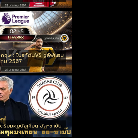
อังกฤษ : ไบรท์ตันVS วูล์ฟแฮม
าคม 2567
เตรียมคุมบังเหียน อัล-ชาบับ