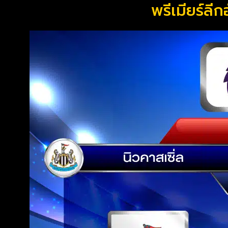
พรีเมียร์ลี