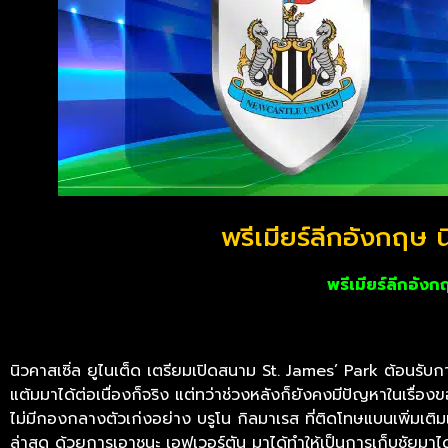
พรีเมียร์ลีกอังกฤษ 
พรีเมียร์ลีกอังก
นิวคาสเซิ่ล ยูไนเต็ด เตรียมเปิดสนาม St. James’ Park ต้อนรับกา
แต้มมาได้ต่อเนื่องก็จริง แต่ทว่าช่วงหลังก็ยังคงมีปัญหาในเรื่อง
ไม่มีกองกลางตัวเก่งอย่าง บรูโน กิลมาเรส ที่ติดโทษแบนเพิ่มเติม
ล่าสุด ด้วยการเอาชนะ เอฟเวอร์ตัน มาได้ทำให้เป็นการเก็บชัยมาไ