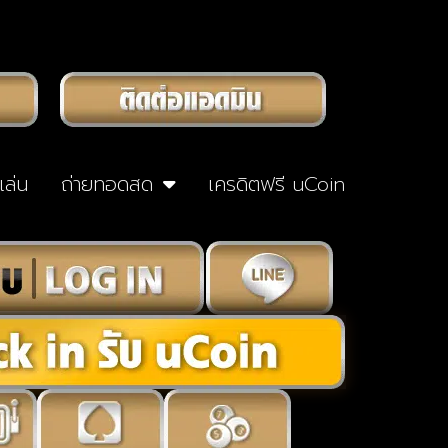
าเล่น
ถ่ายทอดสด
เครดิตฟรี uCoin