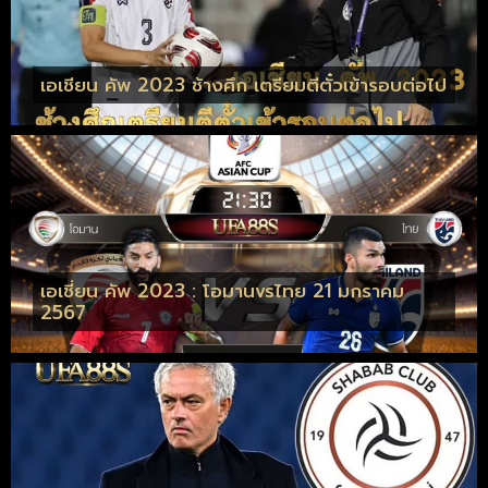
เอเชียน คัพ 2023 ช้างศึก เตรียมตีตั๋วเข้ารอบต่อไป
เอเชี่ยน คัพ 2023 : โอมานvsไทย 21 มกราคม
2567