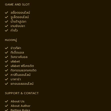
GAME AND SLOT
สล็อตออนไลน์
รูเล็ตออนไลน์
น้ำเต้าปูปลา
เกมยิงปลา
กำถั่ว
หมวดหมู่
ข่าวกีฬา
ทีเด็ดบอล
วิเคราะห์บอล
ufabet
ufabet ฟรีเครดิต
กิจกรรมแจกเครดิต
คาสิโนออนไลน์
บาคาร่า
แทงบอลออนไลน์
SUPPORT & CONTACT
About Us
About Author
Betting Rules