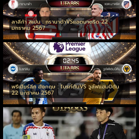
ลาลีก้า สเปน : กรานาด้าVSแอตมาดริด 22
มกราคม 2567
พรีเมียร์ลีก อังกฤษ : ไบรท์ตันVS วูล์ฟแฮมป์ตัน
22 มกราคม 2567