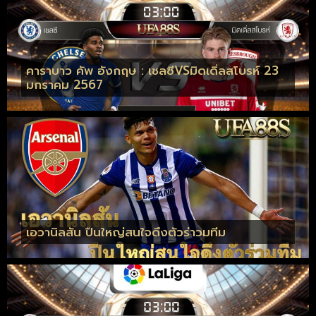
คาราบาว คัพ อังกฤษ : เชลซีVSมิดเดิ่ลสโบรห์ 23
มกราคม 2567
เอวานิลสัน ปืนใหญ่สนใจดึงตัวร่าวมทีม