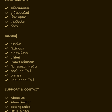
GAME AND SLOT
สล็อตออนไลน์
รูเล็ตออนไลน์
น้ำเต้าปูปลา
เกมยิงปลา
กำถั่ว
หมวดหมู่
ข่าวกีฬา
ทีเด็ดบอล
วิเคราะห์บอล
ufabet
ufabet ฟรีเครดิต
กิจกรรมแจกเครดิต
คาสิโนออนไลน์
บาคาร่า
แทงบอลออนไลน์
SUPPORT & CONTACT
About Us
About Author
Betting Rules
HELP & FAQ