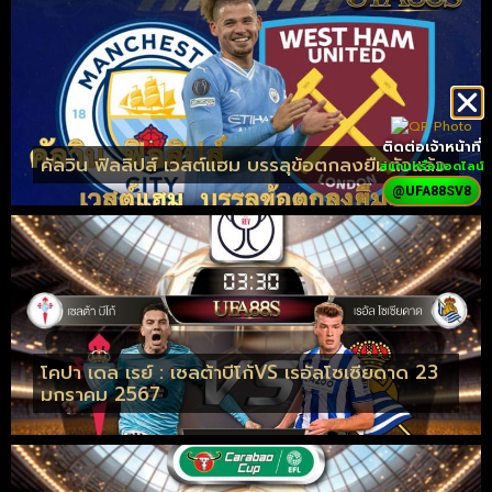
ติดต่อเจ้าหน้าที่
คัลวิน ฟิลลิปส์ เวสต์แฮม บรรลุข้อตกลงยืมตัวแล้ว
สแกนหรือแอดไลน์
@UFA88SV8
โคปา เดล เรย์ : เซลต้าบีโก้VS เรอัลโซเซียดาด 23
มกราคม 2567