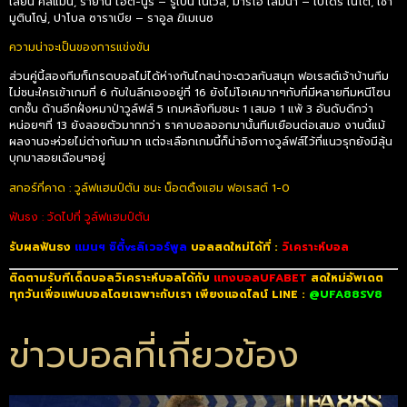
เลี่ยน คิลแมน, รายาน ไอต์-นูรี่ – รูเบน เนเวส, มาริโอ เลมิน่า – เปโดร เนโต้, เชา
มูตินโญ่, ปาโบล ซาราเบีย – ราอูล ฆิเมเนซ
ความน่าจะเป็นของการแข่งขัน
ส่วนคู่นี้สองทีมก็เกรดบอลไม่ได้ห่างกันไกลน่าจะดวลกันสนุก ฟอเรสต์เจ้าบ้านทีม
ไม่ชนะใครเข้าเกมที่
6
กับในลีกเองอยู่ที่
16
ยังไม่โอเคมากๆกับที่มีหลายทีมหนีโซน
ตกชั้น ด้านอีกฝั่งหมาป่าวูล์ฟส์
5
เกมหลังทีมชนะ
1
เสมอ
1
แพ้
3
อันดับดีกว่า
หน่อยๆที่
13
ยังลอยตัวมากกว่า ราคาบอลออกมานั้นทีมเยือนต่อเสมอ งานนี้แม้
ผลงานจะห่วยไม่ต่างกันมาก แต่จะเลือกเกมนี้ก็น่าอิงทางวูล์ฟส์ไว้ที่แนวรุกยังมีลุ้น
บุกมาสอยเฉือนๆอยู่
สกอร์ที่คาด : วูล์ฟแฮมป์ตัน ชนะ น็อตติ้งแฮม ฟอเรสต์ 1-0
ฟันธง : วัดไปที่ วูล์ฟแฮมป์ตัน
รับผลฟันธง
แมนฯ ซิตี้vsลิเวอร์พูล
บอลสดใหม่ได้ที่ :
วิเคราะห์บอล
ติดตามรับทีเด็ดบอลวิเคราะห์บอลได้กับ
แทงบอลUFABET
สดใหม่อัพเดต
ทุกวันเพื่อแฟนบอลโดยเฉพาะกับเรา เพียงแอดไลน์ LINE :
@UFA88SV8
ข่าวบอลที่เกี่ยวข้อง