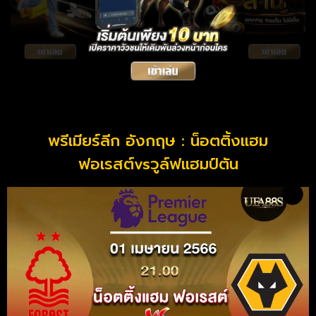
พรีเมียร์ลีก อังกฤษ : น็อตติ้งแฮม
ฟอเรสต์vsวูล์ฟแฮมป์ตัน