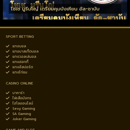
โชเซ มูรีนโญ่ เตรียมคุมบังเหียน อัล-ชาบับ
SPORT BETTING
แทงบอล
แทงบาสเก็ตบอล
แทงวอลเล่บอล
แทงฮอกกี้
แทงอีสปอร์ต
แทงไก่ชน
CASINO ONLINE
บาคาร่า
ไพ่เสือมังกร
ไฮโลออนไลน์
Sexy Gaming
SA Gaming
Joker Gaming