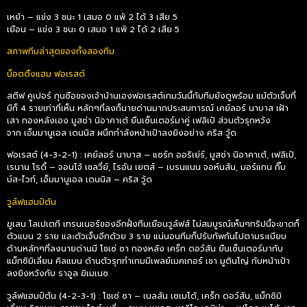
เหย้า – แข่ง 3 ชนะ 1 เสมอ 0 แพ้ 2 ได้ 3 เสีย 5
เยือน – แข่ง 3 ชนะ 0 เสมอ 1 แพ้ 2 ได้ 2 เสีย 5
สภาพทีมล่าสุดของทั้งสองทีม
น็อตติ้งแฮม ฟอเรสต์
สตีฟ คูเปอร์ กุนซือของเจ้าบ้านเองฟอเรสต์เกมวันนี้กับทีมยังดูพร้อม แม้ตัวเจ็บที่
มีก็ 4 รายเท่าที่เห็น หลักๆที่ลงก็นายด่านมากประสบการณ์ เคย์ลอร์ นาบาส เฝ้า
เสา กองหลังเอง มูสซ่า นิอาคาเต้ ยืนเซ็นเตอร์มาคู่ เฟลิเป้ ส่วนตัวรุกหวัง
จาก เอ็มมานูเอล เดนนิส ผนึกกำลังหน้าเป้าลงยิงอย่าง คริส วู้ด
ฟอเรสต์ (4-3-2-1) : เคย์ลอร์ นาบาส – แซร์ก ออริเย่ร์, มูสซ่า นิอาคาเต้, เฟลิเป้,
เรนาน โรดี้ – จอนโจ้ เชลวี่ย์, ไรอัน เยตส์ – เบรนแนน จอห์นสัน, มอร์แกน กิ๊บ
บ์ส-ไวท์, เอ็มมานูเอล เดนนิส – คริส วู้ด
วูล์ฟแฮมป์ตัน
ฆูเลน โลเปเตกี เทรนเนอร์ของอีกฝั่งทีมเยือนวูล์ฟส์ ไม่สมบูรณ์เห็นๆทริปนี้จะขาดก็
ตัวแบน 2 ราย และตัวเจ็บอีกด้วย 3 ราย แน่นอนทีมก็ปรับทัพกันไปตามระเบียบ
ด้านหลักๆที่ลงนายด่านมี โชเซ่ ซา กองหลัง เคร็ก ดอว์สัน ยืนเซ็นเตอร์มากับ
แม็กซิมิเลี่ยน คิลแมน ด้านตัวรุกทำเกมมีเพลย์เมคเกอร์ เชา มูตินโญ่ กับหน้าเป้า
ลงยิงหวังกับ ราอูล ฆิเมเนซ
วูล์ฟแฮมป์ตัน (4-2-3-1) : โชเซ่ ซา – เนลสัน เซเมโด้, เคร็ก ดอว์สัน, แม็กซิมิ