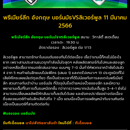
พรีเมียร์ลีก อังกฤษ บอร์นมัธVSลิเวอร์พูล 11 มีนาคม
2566
พรีเมียร์ลีก อังกฤษ บอร์นมัธVSลิเวอร์พูล
สนาม : วิทาลิตี้ สเตเดี้ยม
เวลาเตะ : 19:30 น.
อัตราต่อรอง : ลิเวอร์พูล ต่อ 1/1.5
ลิเวอร์พูล สามารถรักษาโมเมนตัมของทีมได้ต่อเนื่อง เชื่อว่าเกมนี้ก็คงไม่มีอะไร
ยาก เพราะสามประสานแนวรุกกำลังมั่นใจสุดๆ หลังผลิตสกอร์กันไปคนละสองลูก
อย่างเหลือเชื่อจากแมตช์ถล่มเอาชนะ แมนฯยู 7-0 นั่นทำให้พวกเขาคว้าชัยไปแล้ว
4 จาก 5 หนท้ายในลีกแบบไม่แพ้ใคร (เสมอ 1) และกดไปเหนาะๆ 13 ประตูชนิดที่ไม่
เสียให้ใครเลยแม้แต่ตุงเดียว ถือเป็นช่วงเวลาที่ดีไม่น้อยกับการลงเตะในพรีเมียร์
ลีก สวนทางกับเจ้าบ้าน บอร์นมัธ ที่ปัจจุบันรั้งตำแหน่งบ๊วยของลีก และมีความ
พยายามเต็มที่ในการดิ้นรนหนีตกชั้น ทว่าการวางหมากเน้นรับเต็มสูบ 5-4-1 ยังไม่
สามารถเปลี่ยนผลลัพธ์ให้กลับมาเก็บแต้มได้เลย และยังคงปราชัยอย่างต่อเนื่อง
ซึ่งสองแมตช์ท้ายในลีกเสียไปถึง 7 เม็ด แถมนี่จะเป็นการเผชิญหน้ากับงานหินต่อ
เนื่องเป็นแมตช์ที่สามติดต่อกัน
ฟันธงรอง บอร์นมัธ
รับทีเด็ดบอล
นาโปลีVSอตาลันต้า
ใหม่ได้ที่ :
ทีเด็ดบอล