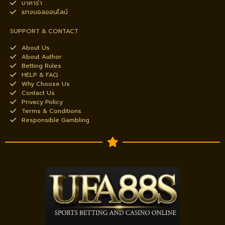
บาคาร่า
แทงบอลออนไลน์
SUPPORT & CONTACT
About Us
About Author
Betting Rules
HELP & FAQ
Why Choose Us
Contact Us
Privacy Policy
Terms & Conditions
Responsible Gambling