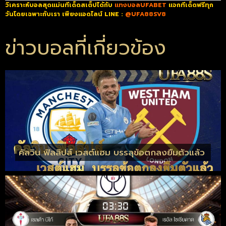
วิเคราะห์บอลสุดแม่นทีเด็ดสเต็ปได้กับ
แทงบอลUFABET
แจกทีเด็ดฟรีทุก
วันโดยเฉพาะกับเรา เพียงแอดไลน์ LINE :
@UFA88SV8
ข่าวบอลที่เกี่ยวข้อง
คัลวิน ฟิลลิปส์ เวสต์แฮม บรรลุข้อตกลงยืมตัวแล้ว