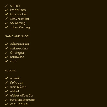
บาคาร่า
ไพ่เสือมังกร
ไฮโลออนไลน์
Sexy Gaming
SA Gaming
Joker Gaming
GAME AND SLOT
สล็อตออนไลน์
รูเล็ตออนไลน์
น้ำเต้าปูปลา
เกมยิงปลา
กำถั่ว
หมวดหมู่
ข่าวกีฬา
ทีเด็ดบอล
วิเคราะห์บอล
ufabet
ufabet ฟรีเครดิต
กิจกรรมแจกเครดิต
คาสิโนออนไลน์