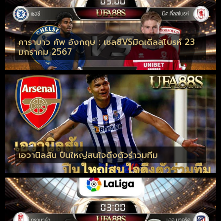
คาราบาว คัพ อังกฤษ : เชลซีVSมิดเดิ่ลสโบรห์ 23
มกราคม 2567
เอวานิลสัน ปืนใหญ่สนใจดึงตัวร่าวมทีม