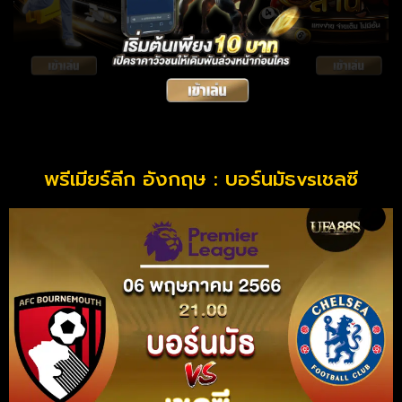
พรีเมียร์ลีก อังกฤษ : บอร์นมัธvsเชลซี