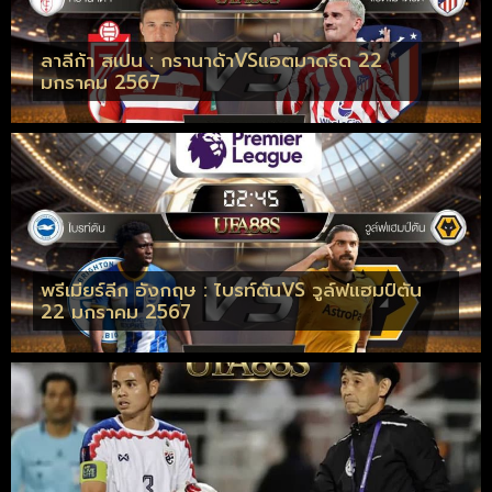
ลาลีก้า สเปน : กรานาด้าVSแอตมาดริด 22
มกราคม 2567
พรีเมียร์ลีก อังกฤษ : ไบรท์ตันVS วูล์ฟแฮมป์ตัน
22 มกราคม 2567