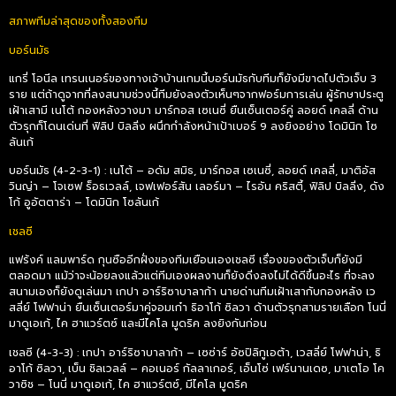
สภาพทีมล่าสุดของทั้งสองทีม
บอร์นมัธ
แกรี่ โอนีล เทรนเนอร์ของทางเจ้าบ้านเกมนี้บอร์นมัธกับทีมก็ยังมีขาดไปตัวเจ็บ 3
ราย แต่ถ้าดูจากที่ลงสนามช่วงนี้ทีมยังลงตัวเห็นๆจากฟอร์มการเล่น ผู้รักษาประตู
เฝ้าเสามี เนโต้ กองหลังวางมา มาร์กอส เซเนซี่ ยืนเซ็นเตอร์คู่ ลอยด์ เคลลี่ ด้าน
ตัวรุกก็โดนเด่นที่ ฟิลิป บิลลิ่ง ผนึกกำลังหน้าเป้าเบอร์ 9 ลงยิงอย่าง โดมินิก โซ
ลันเก้
บอร์นมัธ (4-2-3-1) : เนโต้ – อดัม สมิธ, มาร์กอส เซเนซี่, ลอยด์ เคลลี่, มาติอัส
วินญ่า – โจเซฟ ร็อธเวลล์, เจฟเฟอร์สัน เลอร์มา – ไรอัน คริสตี้, ฟิลิป บิลลิ่ง, ดัง
โก้ อูอัตตาร่า – โดมินิก โซลันเก้
เชลซี
แฟร้งค์ แลมพาร์ด กุนซืออีกฝั่งของทีมเยือนเองเชลซี เรื่องของตัวเจ็บก็ยังมี
ตลอดมา แม้ว่าจะน้อยลงแล้วแต่ทีมเองผลงานก็ยังดิ่งลงไม่ได้ดีขึ้นอะไร ที่จะลง
สนามเองก็ยังดูเล่นมา เกปา อาร์ริซาบาลาก้า นายด่านทีมเฝ้าเสากับกองหลัง เว
สลี่ย์ โฟฟาน่า ยืนเซ็นเตอร์มาคู่จอมเก๋า ธิอาโก้ ซิลวา ด้านตัวรุกสามรายเลือก โนนี่
มาดูเอเก้, ไค ฮาแวร์ตซ์ และมีไคโล มูดริค ลงยิงกันก่อน
เชลซี (4-3-3) : เกปา อาร์ริซาบาลาก้า – เซซ่าร์ อัซปิลิกูเอต้า, เวสลี่ย์ โฟฟาน่า, ธิ
อาโก้ ซิลวา, เบ็น ชิลเวลล์ – คอเนอร์ กัลลาเกอร์, เอ็นโซ่ เฟร์นานเดซ, มาเตโอ โค
วาซิช – โนนี่ มาดูเอเก้, ไค ฮาแวร์ตซ์, มีไคโล มูดริค