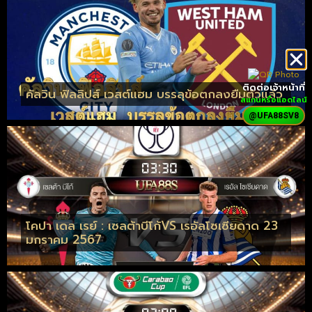
ติดต่อเจ้าหน้าที่
คัลวิน ฟิลลิปส์ เวสต์แฮม บรรลุข้อตกลงยืมตัวแล้ว
สแกนหรือแอดไลน์
@UFA88SV8
โคปา เดล เรย์ : เซลต้าบีโก้VS เรอัลโซเซียดาด 23
มกราคม 2567