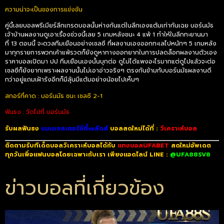
ความน่าจะเป็นของการแข่งขัน
คู่นี้เลยบอลพรีเมียร์ลีกเกรดบอลนั้นห่างกันแต่ในลีกเองแต้มเท่ากันเฉย บอร์นมัธ
เจ้าบ้านผลงานดูเอาเรื่องช่วงนี้เลย
5
เกมหลังชนะ
4
แพ้
1
ทำให้ในลีกทะยานมา
ที่
13
ตอนนี้ จะดวลทีมเยือนอย่างเชลซี ที่ผลงานเองออกทะเลไปหนักๆ
5
เกมหลัง
มาทุกรายการพวกเค้าแพ้รวดก็ยังดูหาทางออกยากในการปลดล็อกผลงานตัวเอง
ราคาบอลเปิดมา ปป ทีมเยือนเองนั้นบุกต่อ ดูไม่ได้แพงอะไรมากแต่ดูไปแล้วจะต่อ
เชลซีก็ยังยากเพราะผลงานนั้นไม่เอาอ่าวจริงๆ ตรงกันข้ามกับบอร์นมัธผลงานดี
กว่าอยู่แถมเฝ้ารังอีกก็มีลุ้นมีแต้มอย่างน้อยไปเห็นๆ
สกอร์ที่คาด : บอร์นมัธ ชนะ เชลซี 2-1
ฟันธง : วัดไปที่ บอร์นมัธ
รับผลฟันธง
แมนเชสเตอร์ซิตี้vsลีดส์
บอลสดใหม่ได้ที่ :
วิเคราะห์บอล
ติดตามรับทีเด็ดบอลวิเคราะห์บอลได้กับ
แทงบอลUFABET
สดใหม่อัพเดต
ทุกวันเพื่อแฟนบอลโดยเฉพาะกับเรา เพียงแอดไลน์ LINE :
@UFA88SV8
ข่าวบอลที่เกี่ยวข้อง