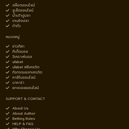
สล็อตออนไลน์
รูเล็ตออนไลน์
น้ำเต้าปูปลา
เกมยิงปลา
กำถั่ว
หมวดหมู่
ข่าวกีฬา
ทีเด็ดบอล
วิเคราะห์บอล
ufabet
ufabet ฟรีเครดิต
กิจกรรมแจกเครดิต
คาสิโนออนไลน์
บาคาร่า
แทงบอลออนไลน์
SUPPORT & CONTACT
About Us
About Author
Betting Rules
HELP & FAQ