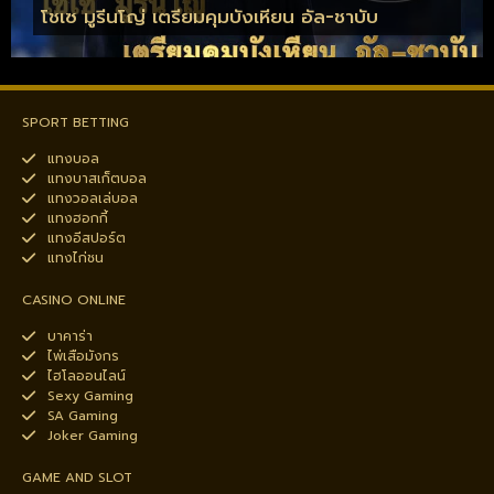
โชเซ มูรีนโญ่ เตรียมคุมบังเหียน อัล-ชาบับ
SPORT BETTING
แทงบอล
แทงบาสเก็ตบอล
แทงวอลเล่บอล
แทงฮอกกี้
แทงอีสปอร์ต
แทงไก่ชน
CASINO ONLINE
บาคาร่า
ไพ่เสือมังกร
ไฮโลออนไลน์
Sexy Gaming
SA Gaming
Joker Gaming
GAME AND SLOT