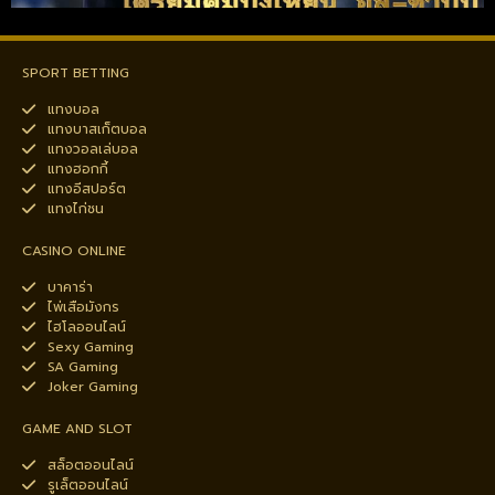
SPORT BETTING
แทงบอล
แทงบาสเก็ตบอล
แทงวอลเล่บอล
แทงฮอกกี้
แทงอีสปอร์ต
แทงไก่ชน
CASINO ONLINE
บาคาร่า
ไพ่เสือมังกร
ไฮโลออนไลน์
Sexy Gaming
SA Gaming
Joker Gaming
GAME AND SLOT
สล็อตออนไลน์
รูเล็ตออนไลน์