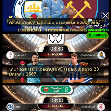
คัลวิน ฟิลลิปส์ เวสต์แฮม บรรลุข้อตกลงยืมตัวแล้ว
ติดต่อเจ้าหน้าที่
สแกนหรือแอดไลน์
@UFA88SV8
โคปา เดล เรย์ : เซลต้าบีโก้VS เรอัลโซเซียดาด 23
มกราคม 2567