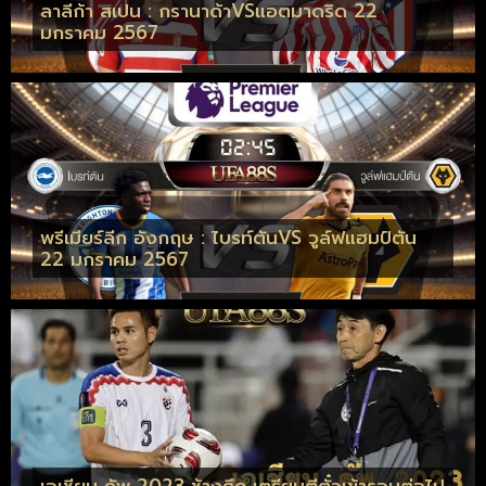
ลาลีก้า สเปน : กรานาด้าVSแอตมาดริด 22
มกราคม 2567
พรีเมียร์ลีก อังกฤษ : ไบรท์ตันVS วูล์ฟแฮมป์ตัน
22 มกราคม 2567
เอเชียน คัพ 2023 ช้างศึก เตรียมตีตั๋วเข้ารอบต่อไป