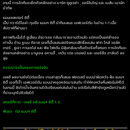
เกมนี้ การจัดทีมจะยึดตัวหลักอย่าง มาร์ค คูคูเรย่า , จอร์จินโญ่ และ เมสัน เมาน์ท
นำทัพ
แมนเชสเตอร์ ซิตี้
เป๊ป กวาร์ดิโอล่า กุนซือ แมนฯ ซิตี้ นำทีมเสมอ เอฟเวอร์ตัน ในบ้าน 1-1 เมื่อ
สัปดาห์ที่ผ่านมา
สภาพทีมนั้นได้ ฮูเลี่ยน อัลวาเรซ กลับมารายงานตัวแล้ว แต่คงเป็นแค่สำรอง
เท่านั้น ด้าน รูเบน ดิอาส เองก็เจ็บแฮมสตริงหมดสิทธิ์ลงเล่น ฟาก ไคล์ วอล์ค
เกอร์ , ชูเอา กานเซโล่ และ ฟิล โฟเด้น มีลุ้นกลับมาคืนตัวจริงทั้งหมด การจัดทีมจะ
ส่งแกนหลักอย่าง มานูเอล อคานจี้ , เควิน เดอ บรอยน์ และ เออร์ลิ่ง ฮาลันด์ ลง
ลุย
ความน่าจะเป็นของการแข่งขัน
เชลซี ผลงานยังไม่ต่อเนื่อง เกมล่าสุดก็เสมอ ฟอเรสต์ แบบน่าผิดหวัง ฝั่ง แมนฯ
ซิตี้ เองก็เจ๊า เอฟเวอร์ตัน แบบน่าหงุดหงิดมาเช่นกัน ทำให้คงหวังคืนฟอร์มให้ได้
ในเกมนี้ สิงโตน้ำเงินครามได้เปรียบแค่เล่นในบ้าน แต่เรือใบสีฟ้ายังดูเหนือกว่าแล้ว
ก็น่าจะบุกไปซิวชัยได้
สกอร์ที่คาด : เชลซี แพ้ แมนฯ ซิตี้ 1-3
ฟันธง : ต่อ แมนฯ ซิตี้