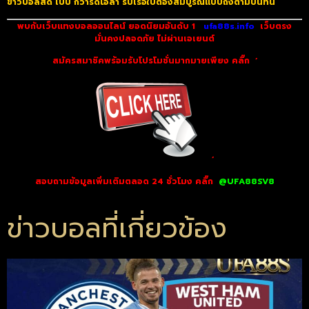
ข่าวบอลสด เป๊ป กวาร์ดิโอล่า รับเรือใบต้องสมบูรณ์แบบถึงตามปืนทัน
พบกับเว็บแทงบอลออนไลน์ ยอดนิยมอันดับ 1
ufa88s.info
เว็บตรง
มั่นคงปลอดภัย ไม่
ผ่านเอเยนต์
สมัครสมาชิคพร้อมรับโปรโมชั่นมากมายเพียง คลิ๊ก
‘
‘
สอบถามข้อมูลเพิ่มเติมตลอด 24 ชั่วโมง คลิ๊ก
@UFA88SV8
ข่าวบอลที่เกี่ยวข้อง