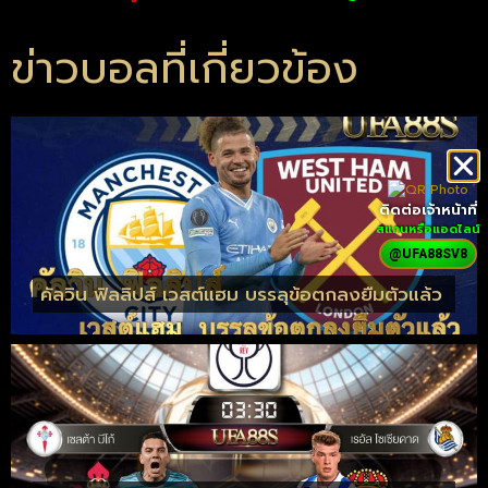
ข่าวบอลที่เกี่ยวข้อง
ติดต่อเจ้าหน้าที่
สแกนหรือแอดไลน์
@UFA88SV8
คัลวิน ฟิลลิปส์ เวสต์แฮม บรรลุข้อตกลงยืมตัวแล้ว