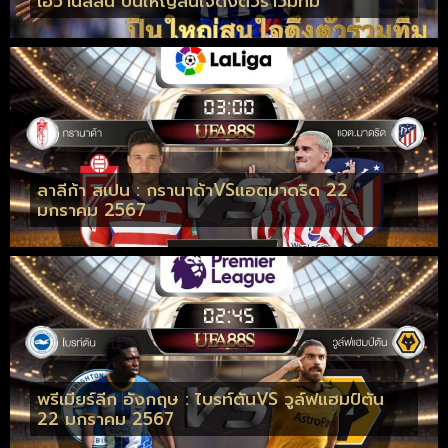
เอวานิลสัน ปืนใหญ่สนใจดึงตัวร่าวมทีม
ลาลีก้า สเปน : กรานาด้าVSแอตมาดริด 22
มกราคม 2567
พรีเมียร์ลีก อังกฤษ : ไบรท์ตันVS วูล์ฟแฮมป์ตัน
22 มกราคม 2567