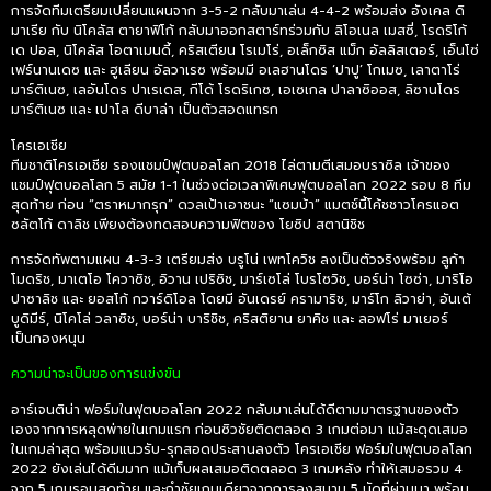
การจัดทีมเตรียมเปลี่ยนแผนจาก 3-5-2 กลับมาเล่น 4-4-2 พร้อมส่ง อังเคล ดิ
มาเรีย กับ นิโคลัส ตายาฟิโก้​ กลับมาออกสตาร์ทร่วมกับ ลิโอเนล เมสซี่, โรดริโก้
เด ปอล, นิโคลัส โอตาเมนดี้, คริสเตียน โรเมโร่, อเล็กซิส แม็ก อัลลิสเตอร์, เอ็นโซ่
เฟร์นานเดซ และ ฮูเลียน อัลวาเรซ พร้อมมี อเลฮานโดร ‘ปาปู’ โกเมซ, เลาตาโร่
มาร์ติเนซ, เลอันโดร ปาเรเดส, กีโด้ โรดริเกซ, เอเซเกล ปาลาซิออส, ลิซานโดร
มาร์ติเนซ และ เปาโล ดีบาล่า เป็นตัวสอดแทรก
โครเอเชีย
ทีมชาติโครเอเชีย รองแชมป์ฟุตบอลโลก 2018 ไล่ตามตีเสมอบราซิล เจ้าของ
แชมป์ฟุตบอลโลก 5 สมัย 1-1 ในช่วงต่อเวลาพิเศษฟุตบอลโลก 2022 รอบ 8 ทีม
สุดท้าย ก่อน “ตราหมากรุก” ดวลเป้าเอาชนะ “แซมบ้า” แมตช์นี้โค้ชชาวโครแอต
ซลัตโก้ ดาลิช เพียงต้องทดสอบความฟิตของ โยซิป สตานิชิช
การจัดทัพตามแผน 4-3-3 เตรียมส่ง บรูโน่ เพทโควิช ลงเป็นตัวจริงพร้อม ลูก้า
โมดริช, มาเตโอ โควาซิช, อิวาน เปริซิช, มาร์เซโล่ โบรโซวิช, บอร์น่า โซซ่า, มาริโอ
ปาซาลิช และ ยอสโก้ กวาร์ดิโอล โดยมี อันเดรย์ ครามาริช, มาร์โก ลิวาย่า, อันเต้
บูดิมีร์, นิโคโล่ วลาซิช, บอร์น่า บาริชิช, คริสติยาน ยาคิช และ ลอฟโร่ มาเยอร์
เป็นกองหนุน
ความน่าจะเป็นของการแข่งขัน
อาร์เจนติน่า ฟอร์มในฟุตบอลโลก 2022 กลับมาเล่นได้ดีตามมาตรฐานของตัว
เองจากการหลุดพ่ายในเกมแรก ก่อนซิวชัยติดตลอด 3 เกมต่อมา แม้สะดุดเสมอ
ในเกมล่าสุด พร้อมแนวรับ-รุกสอดประสานลงตัว โครเอเชีย ฟอร์มในฟุตบอลโลก
2022 ยังเล่นได้ดีมมาก แม้เก็บผลเสมอติดตลอด 3 เกมหลัง ทำให้เสมอรวม 4
จาก 5 เกมรอบสุดท้าย และกำชัยเกมเดียวจากการลงสนาม 5 นัดที่ผ่านมา พร้อม