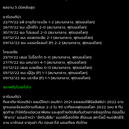
ผลงาน 5 นัดหลังสุด
อาร์เจนติน่า
22/11/22 แพ้ ซาอุดีอาระเบีย 1-2 (สนามกลาง, ฟุตบอลโลก)
26/11/22 ชนะ เม็กซิโก 2-0 (สนามกลาง, ฟุตบอลโลก)
30/11/22 ชนะ โปแลนด์ 2-0 (สนามกลาง, ฟุตบอลโลก)
03/12/22 ชนะ ออสเตรเลีย 2-1 (สนามกลาง, ฟุตบอลโลก)
09/12/22 ชนะ เนเธอร์แลนด์ (P) 2-2 (สนามกลาง, ฟุตบอลโลก)
โครเอเชีย
23/11/22 เสมอ โมร็อกโก 0-0 (สนามกลาง, ฟุตบอลโลก)
27/11/22 ชนะ แคนาดา 4-1 (สนามกลาง, ฟุตบอลโลก)
01/12/22 เสมอ เบลเยียม 0-0 (สนามกลาง, ฟุตบอลโลก)
05/12/22 ชนะ ญี่ปุ่น (P) 1-1 (สนามกลาง, ฟุตบอลโลก)
09/12/22 ชนะ บราซิล (P) 1-1 (สนามกลาง, ฟุตบอลโลก)
สภาพทีมโดยทั่วไป
อาร์เจนติน่า
ทีมชาติอาร์เจนติน่า แชมป์โคปา อเมริกา 2021 และแชมป์ฟินัลลิสซิม่า 2022 อาจ
ถูกเนเธอร์แลนด์ตามตีเสมอ 2-2 ใน 90 นาทีของฟุตบอลโลก 2022 รอบ 8 ทีม
สุดท้าย ทำให้ต้องต่อเวลาพิเศษ และสุดท้ายตัดสินกันด้วยการยิงจุดโทษ ก่อนเป็น
“ฟ้าขาว” แม่นเป้ากว่า “อัศวินสีส้ม” แมตช์นี้เฮดโค้ช ลิโอเนล สคาโลนี่ หมดสิทธ์ใช้
งาน มาร์กอส อาคุนย่า กับ กอนซาโล่ มอนเทียล ติดโทษ