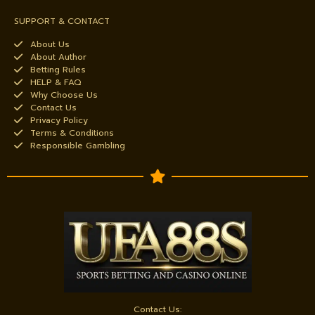
SUPPORT & CONTACT
About Us
About Author
Betting Rules
HELP & FAQ
Why Choose Us
Contact Us
Privacy Policy
Terms & Conditions
Responsible Gambling
Contact Us: