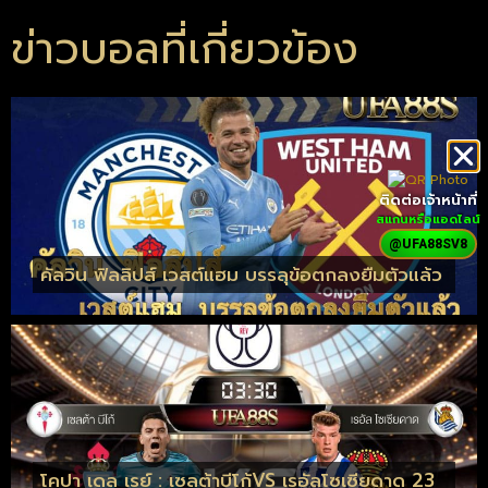
ข่าวบอลที่เกี่ยวข้อง
ติดต่อเจ้าหน้าที่
สแกนหรือแอดไลน์
@UFA88SV8
คัลวิน ฟิลลิปส์ เวสต์แฮม บรรลุข้อตกลงยืมตัวแล้ว
โคปา เดล เรย์ : เซลต้าบีโก้VS เรอัลโซเซียดาด 23