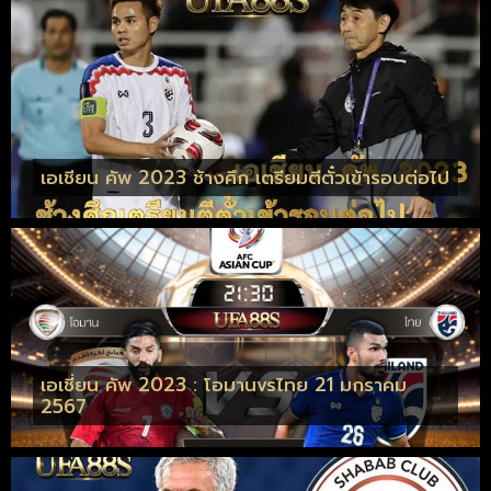
เอเชียน คัพ 2023 ช้างศึก เตรียมตีตั๋วเข้ารอบต่อไป
เอเชี่ยน คัพ 2023 : โอมานvsไทย 21 มกราคม
2567