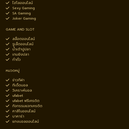
ไฮโลออนไลน์
Sexy Gaming
SA Gaming
Joker Gaming
GAME AND SLOT
สล็อตออนไลน์
รูเล็ตออนไลน์
น้ำเต้าปูปลา
เกมยิงปลา
กำถั่ว
หมวดหมู่
ข่าวกีฬา
ทีเด็ดบอล
วิเคราะห์บอล
ufabet
ufabet ฟรีเครดิต
กิจกรรมแจกเครดิต
คาสิโนออนไลน์
บาคาร่า
แทงบอลออนไลน์