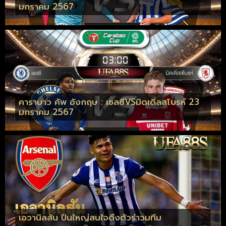
มกราคม 2567
คาราบาว คัพ อังกฤษ : เชลซีVSมิดเดิ่ลสโบรห์ 23
มกราคม 2567
เอวานิลสัน ปืนใหญ่สนใจดึงตัวร่าวมทีม