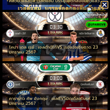
คัลวิน ฟิลลิปส์ เวสต์แฮม บรรลุข้อตกลงยืมตัวแล้ว
ติดต่อเจ้าหน้าที่
สแกนหรือแอดไลน์
@UFA88SV8
โคปา เดล เรย์ : เซลต้าบีโก้VS เรอัลโซเซียดาด 23
มกราคม 2567
คาราบาว คัพ อังกฤษ : เชลซีVSมิดเดิ่ลสโบรห์ 23
มกราคม 2567