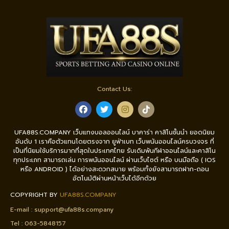
Contact Us:
UFA88S.COMPANY เว็บแทงบอลออนไลน์ บาคาร่า คาสิโนชั้นนำ ยอดนิยม
อันดับ 1 เราคือตัวแทนโดยตรงจาก ยูฟ่าเบท เว็บพนันออนไลน์ครบวงจร ที่
เป็นที่นิยมใช้บริการมากที่สุดในประเทศไทย รับเดิมพันกีฬาออนไลน์และคาสิโน
ทุกประเภท สามารถเล่น การพนันออนไลน์ ผ่านเว็บไซต์ หรือ บนมือถือ ( IOS
หรือ ANDROID ) ได้อย่างสะดวกสบาย พร้อมทั้งยังสามารถฝาก-ถอน
อัตโนมัติผ่านหน้าเว็บได้อีกด้วย
COPYRIGHT BY
UFA88S.COMPANY
E-mail :
support@ufa88s.company
Tel : 0
63-5848157