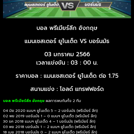
บอล พรีเมียร์ลีก อังกฤษ
แมนเชสเตอร์ ยูไนเต็ด VS บอร์นมัธ
03 มกราคม 2566
เวลาแข่งขัน : 03 : 00 น.
ราคาบอล : แมนเชสเตอร์ ยูไนเต็ด ต่อ 1.75
สนามแข่ง : โอลด์ แทรฟฟอร์ด
บอล พรีเมียร์ลีก อังกฤษ
ผลการพบกันทั้ง 2 ทีม
04 มิย 2020 แมนฯ ยูไนเต็ด 5 – 2 บอร์นมัธ (พรีเมียร์ ลีก)
02 พย 2019 บอร์นมัธ 1 – 0 แมนฯ ยูไนเต็ด (พรีเมียร์ ลีก)
30 ธค 2018 แมนฯ ยูไนเต็ด 4 – 1 บอร์นมัธ (พรีเมียร์ ลีก)
03 พย 2018 บอร์นมัธ 1 – 2 แมนฯ ยูไนเต็ด (พรีเมียร์ ลีก)
18 เมย 2018 บอร์นมัธ 0 – 2 แมนฯ ยูไนเต็ด (พรีเมียร์ ลีก)