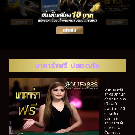
บาคาร่าฟรี ปลอดภัย
บาคาร่าฟรี
สำหรับท่านที่
กำลังมองหา
เว็บพนัน
ออนไลน์ ที่มี
การเปิด
บริการให้
สามารถเล่น
บาคาร่าฟรี
นั้นควรจะ