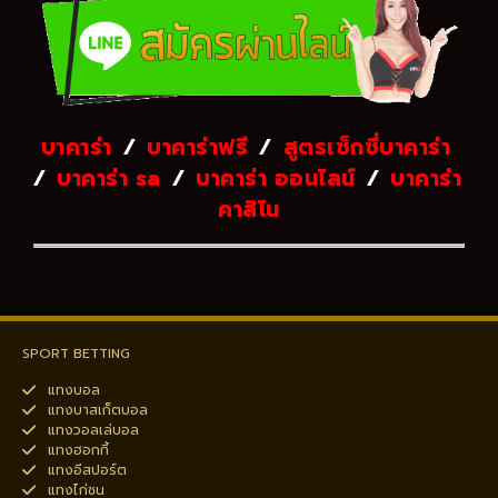
บาคาร่า
⁄
บาคาร่าฟรี
⁄
สูตรเซ็กซี่บาคาร่า
⁄
บาคาร่า sa
⁄
บาคาร่า ออนไลน์
⁄
บาคาร่า
คาสิโน
SPORT BETTING
แทงบอล
แทงบาสเก็ตบอล
แทงวอลเล่บอล
แทงฮอกกี้
แทงอีสปอร์ต
แทงไก่ชน