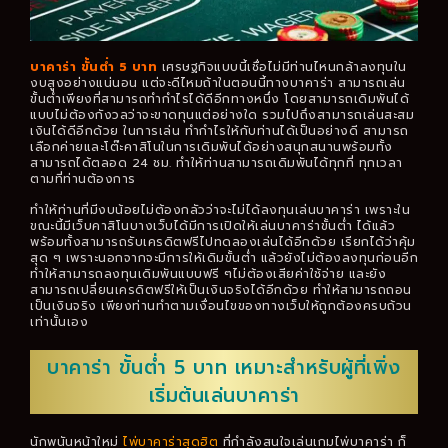
บาคาร่า ขั้นต่ำ 5 บาท
เศรษฐกิจแบบนี้เชื่อไม่มีท่านไหนกล้าลงทุนใน
งบสูงอย่างแน่นอน แต่จะดีไหมถ้าในตอนนี้ทางบาคาร่า สามารถเล่น
ขั้นต่ำเพียงที่สามารถทำกำไรได้ดีอีกทางหนึ่ง โดยสามารถเดิมพันได้
แบบไม่ต้องกังวลว่าจะขาดทุนแต่อย่างใด รวมไปถึงสามารถเล่นสะสม
เงินได้ดีอีกด้วย ในการเล่น ทำกำไรให้กับท่านได้เป็นอย่างดี สามารถ
เลือกค่ายและโต๊ะคาสิโนในการเดิมพันได้อย่างสนุกสนานพร้อมทั้ง
สามารถได้ตลอด 24 ชม. ทำให้ท่านสามารถเดิมพันได้ทุกที่ ทุกเวลา
ตามที่ท่านต้องการ
ทำให้ท่านที่มีงบน้อยไม่ต้องกลัวว่าจะไม่ได้ลงทุนเล่นบาคาร่า เพราะใน
ขณะนี้มีเว็บคาสิโนบางเว็บได้มีการเปิดให้เล่นบาคาร่าขั้นต่ำ ได้แล้ว
พร้อมทั้งสามารถรับเครดิตฟรีไปทดลองเล่นได้อีกด้วย เรียกได้ว่าคุ้ม
สุด ๆ เพราะนอกจากจะมีการให้เดิมขั้นต่ำ แล้วยังไม่ต้องลงทุนก่อนอีก
ทำให้สามารถลงทุนเดิมพันแบบฟรี ๆไม่ต้องเสียค่าใช้จ่าย และยัง
สามารถเปลี่ยนเครดิตฟรีให้เป็นเงินจริงได้อีกด้วย ทำให้สามารถถอน
เป็นเงินจริง เพียงท่านทำตามเงื่อนไขของทางเว็บให้ถูกต้องครบถ้วน
เท่านั้นเอง
บาคาร่า ขั้นต่ำ 5 บาท เหมาะสำหรับผู้ที่เพิ่ง
เริ่มต้นเล่นบาคาร่า
นักพนันหน้าใหม่
ไพ่บาคาร่าสุดฮิต
ที่กำลังสนใจเล่นเกมไพ่บาคาร่า ก็