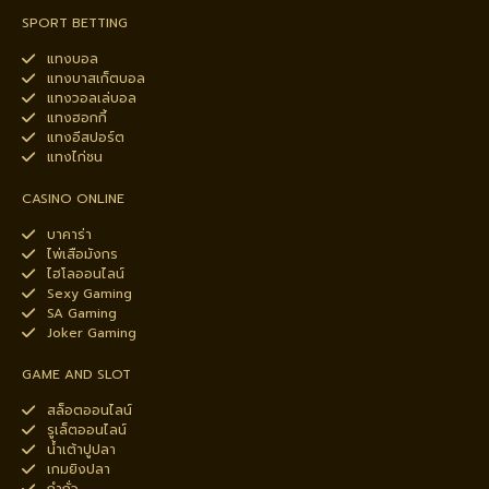
SPORT BETTING
แทงบอล
แทงบาสเก็ตบอล
แทงวอลเล่บอล
แทงฮอกกี้
แทงอีสปอร์ต
แทงไก่ชน
CASINO ONLINE
บาคาร่า
ไพ่เสือมังกร
ไฮโลออนไลน์
Sexy Gaming
SA Gaming
Joker Gaming
GAME AND SLOT
สล็อตออนไลน์
รูเล็ตออนไลน์
น้ำเต้าปูปลา
เกมยิงปลา
กำถั่ว