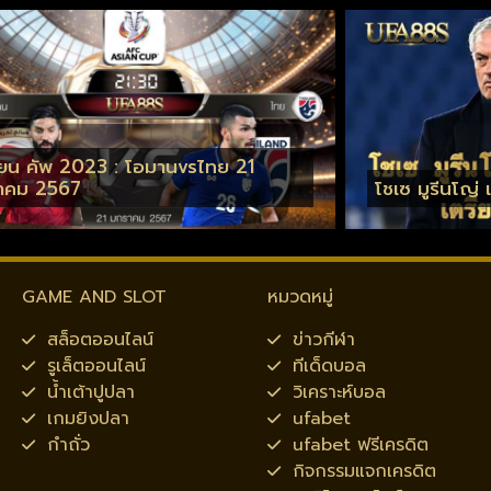
ี่ยน คัพ 2023 : โอมานvsไทย 21
าคม 2567
โชเซ มูรีนโญ่ 
GAME AND SLOT
หมวดหมู่
สล็อตออนไลน์
ข่าวกีฬา
รูเล็ตออนไลน์
ทีเด็ดบอล
น้ำเต้าปูปลา
วิเคราะห์บอล
เกมยิงปลา
ufabet
กำถั่ว
ufabet ฟรีเครดิต
กิจกรรมแจกเครดิต