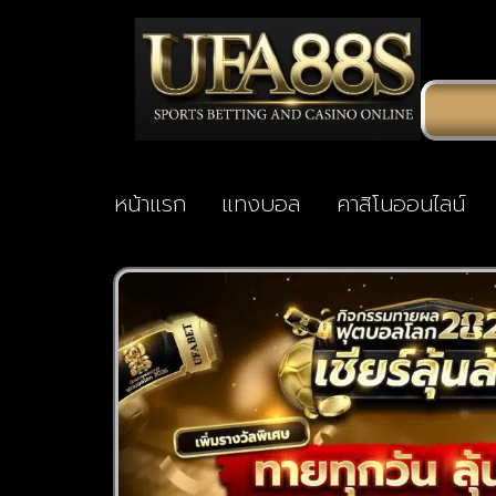
หน้าแรก
แทงบอล
คาสิโนออนไลน์