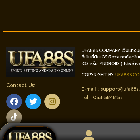
UFA88S.COMPANY เว็บแทงบอลอ
ที่เป็นที่นิยมใช้บริการมากที่ส
IOS หรือ ANDROID ) ได้อย่างส
COPYRIGHT BY
UFA88S.C
Contact Us:
E-mail :
support@ufa88s
Tel : 0
63-5848157