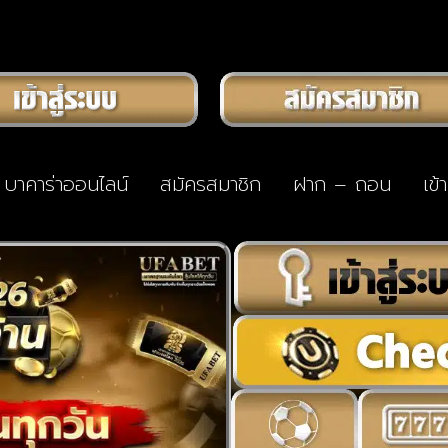
บาคาร่าออนไลน์
สมัครสมาชิก
ฝาก – ถอน
เข้