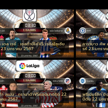
 เดล เรย์ : เซลต้าบีโก้VS เรอัลโซเซีย
คาราบาว คัพ อ
 23 มกราคม 2567
รห์ 23 มกรา
ก้า สเปน : กรานาด้าVSแอตมาดริด 22
พรีเมียร์ลีก 
าคม 2567
ป์ตัน 22 มกร