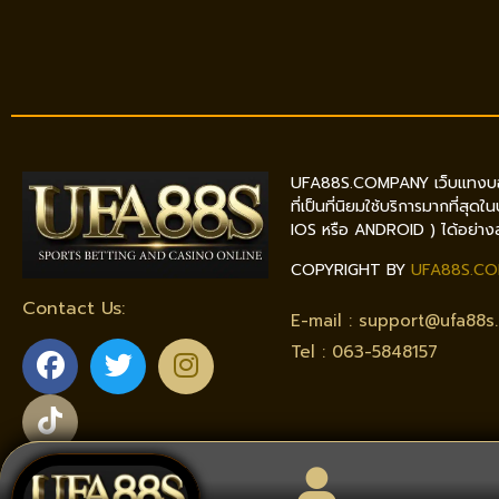
UFA88S.COMPANY เว็บแทงบอลอ
ที่เป็นที่นิยมใช้บริการมากที่ส
IOS หรือ ANDROID ) ได้อย่างส
COPYRIGHT BY
UFA88S.C
Contact Us:
E-mail :
support@ufa88s
Tel : 0
63-5848157