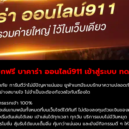
ฟรี บาคาร่า ออนไลน์911 เข้าสู่ระบบ ท
ย การันตีว่าไม่มีปัญหาแน่นอน ยูฟ่าเบทมีระบบรักษาความปลอดภัยที
ย่างสบายใจ ไม่จำเป็นจะต้องกังวลใจกับเรื่องใด
สมัครแรกเข้า 100%
ล่นเกมพนันทั้งหมดที่บนเว็บไซต์ได้ทันที ไม่ต้องลงทุนด้วยเงินของผ
ริ่มต้นเล่นได้เลย เข้าเล่นได้ทุกเวลา ทุกวัน บริการแบบไม่มีวันหยุด
โมชั่น ลุ้นรับได้แบบเต็มอิ่ม คุ้มกว่าแน่นอน และยังมีกิจกรรมดี ๆ ให