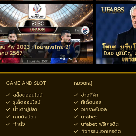
ี่ยน คัพ 2023 : โอมานvsไทย 21
าคม 2567
โชเซ มูรีนโญ่ 
GAME AND SLOT
หมวดหมู่
สล็อตออนไลน์
ข่าวกีฬา
รูเล็ตออนไลน์
ทีเด็ดบอล
น้ำเต้าปูปลา
วิเคราะห์บอล
เกมยิงปลา
ufabet
กำถั่ว
ufabet ฟรีเครดิต
กิจกรรมแจกเครดิต