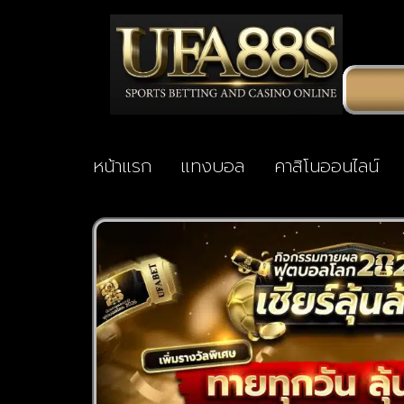
หน้าแรก
แทงบอล
คาสิโนออนไลน์