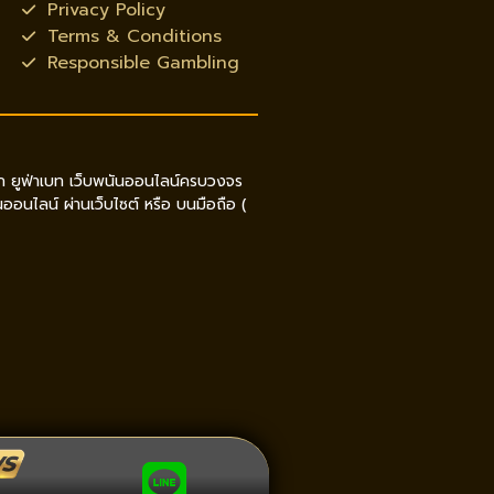
Privacy Policy
Terms & Conditions
Responsible Gambling
 ยูฟ่าเบท เว็บพนันออนไลน์ครบวงจร
ออนไลน์ ผ่านเว็บไซต์ หรือ บนมือถือ (