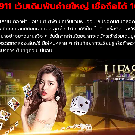
911
เว็บเดิมพันค่ายใหญ่ เชื่อถือได้
ด้เลยไม่ต้องผ่านเอเย่นต์ ยูฟ่าเบทเว็บเดิมพันออนไลน์ยอดนิยมตลอ
นันออนไลน์ที่มีคนเล่นเยอะสุดก็ว่าได้ ทำให้เป็นเว็บที่น่าเชื่อถือ และ
นไทยมาอย่างยาวนานจริง ๆ วันนี้หากท่านใดอยากจะสมัครเข้าร่วมเล่นยู
เครดิตทดลองเล่นฟรี มือใหม่หลาย ๆ ท่านที่อยากจะเรียนรู้หรือทำความ
บริการเต็มที่ทุกวันแน่นอน