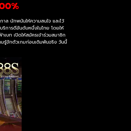
 100%
ดกาล นักพนันให้ความสนใจ และไว้
ให้บริการดีอันดับหนึ่งในไทย โดยให้
ฟ่าเบท เปิดให้สมัครเข้าร่วมสมาชิก
รู้จักตัวเกมก่อนเดิมพันจริง วันนี้