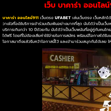
เว็บ บาคาร่า ออนไลน์
บาคาร่า ออนไลน์911
เว็บตรง
UFABET
เล่นเว็บตรง เว็บหลักไ
วางใจที่จะใช้บริการเข้าร่วมเดิมพันอย่างมากที่สุด นับได้ว่าเป็นเว็บพ
บริการเกินกว่า 10 ปีด้วยกัน นับได้ว่าเป็นเว็บพนันที่อยู่คู่กับค
ได้ฟรี โดยที่ไม่ต้องเสียค่าใช้จ่ายในการสมัคร พร้อมมีโอกาสได้รับ
โอกาสมาถึงแล้วรีบคว้าโอกาสนี้ไว้ และเข้ามาร่วมสนุกกันได้เลย ให้