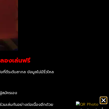
ดลองเล่นฟรี
่ดีระดับสากล ข้อมูลไม่มีรั่วไหล
ู้สมัครเอง
้ร่วมเล่นกันอย่างต่อเนื่องอีกด้วย