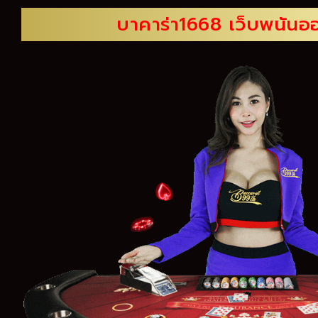
บาคาร่า1668 เว็บพนันอ