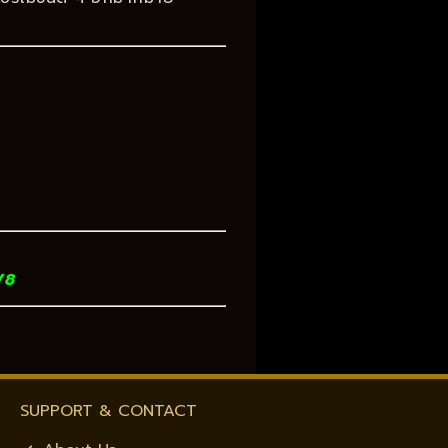
V8
SUPPORT & CONTACT