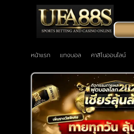
หน้าแรก
แทงบอล
คาสิโนออนไลน์