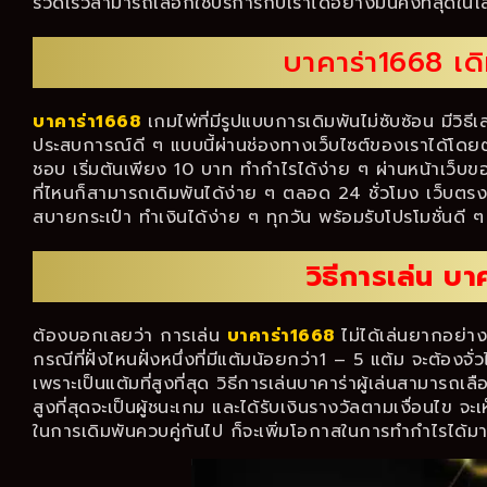
รวดเร็วสามารถเลือกใช้บริการกับเราได้อย่างมั่นคงที่สุดใน
บาคาร่า1668 เดิ
บาคาร่า1668
เกมไพ่ที่มีรูปแบบการเดิมพันไม่ซับซ้อน มีวิธี
ประสบการณ์ดี ๆ แบบนี้ผ่านช่องทางเว็บไซต์ของเราได้โดย
ชอบ เริ่มต้นเพียง 10 บาท ทำกำไรได้ง่าย ๆ ผ่านหน้าเว็บของ
ที่ไหนก็สามารถเดิมพันได้ง่าย ๆ ตลอด 24 ชั่วโมง เว็บตรง
สบายกระเป๋า ทำเงินได้ง่าย ๆ ทุกวัน พร้อมรับโปรโมชั่น
วิธีการเล่น
บาค
ต้องบอกเลยว่า การเล่น
บาคาร่า1668
ไม่ได้เล่นยากอย่าง
กรณีที่ฝั่งไหนฝั่งหนึ่งที่มีแต้มน้อยกว่า1 – 5 แต้ม จะต้องจั่ว
เพราะเป็นแต้มที่สูงที่สุด วิธีการเล่นบาคาร่าผู้เล่นสามารถเลื
สูงที่สุดจะเป็นผู้ชนะเกม และได้รับเงินรางวัลตามเงื่อนไข จะ
ในการเดิมพันควบคู่กันไป ก็จะเพิ่มโอกาสในการทำกำไรได้มา