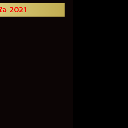
นใจ 2021