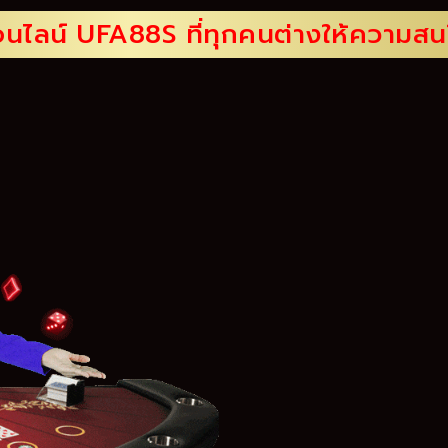
อนไลน์ UFA88S ที่ทุกคนต่างให้ความส