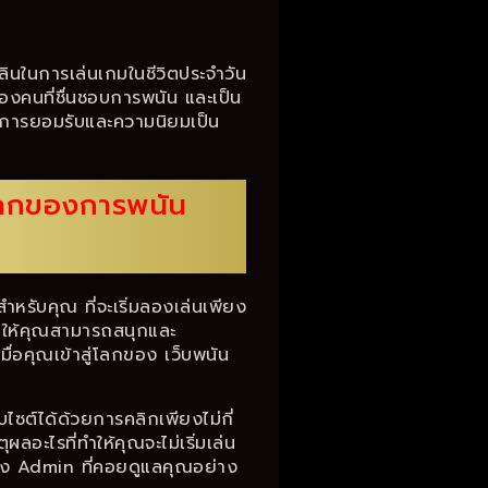
ลินในการเล่นเกมในชีวิตประจำวัน
งคนที่ชื่นชอบการพนัน และเป็น
รับการยอมรับและความนิยมเป็น
บโลกของการพนัน
ำหรับคุณ ที่จะเริ่มลองเล่นเพียง
ำให้คุณสามารถสนุกและ
ื่อคุณเข้าสู่โลกของ เว็บพนัน
ไซต์ได้ด้วยการคลิกเพียงไม่กี่
อะไรที่ทำให้คุณจะไม่เริ่มเล่น
อง Admin ที่คอยดูแลคุณอย่าง