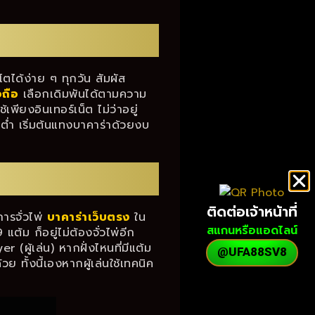
ได้ง่าย ๆ ทุกวัน สัมผัส
อถือ
เลือกเดิมพันได้ตามความ
พียงอินเทอร์เน็ต ไม่ว่าอยู่
ต่ำ เริ่มต้นแทงบาคาร่าด้วยงบ
ติดต่อเจ้าหน้าที่
ารจั่วไพ่
บาคาร่าเว็บตรง
ใน
สแกนหรือแอดไลน์
 แต้ม ก็อยู่ไม่ต้องจั่วไพ่อีก
er (ผู้เล่น) หากฝั่งไหนที่มีแต้ม
@UFA88SV8
ย ทั้งนี้เองหากผู้เล่นใช้เทคนิค