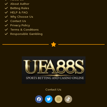
About Author
Betting Rules
HELP & FAQ
Why Choose Us
Contact Us
Privacy Policy
Terms & Conditions
Responsible Gambling
Contact Us: