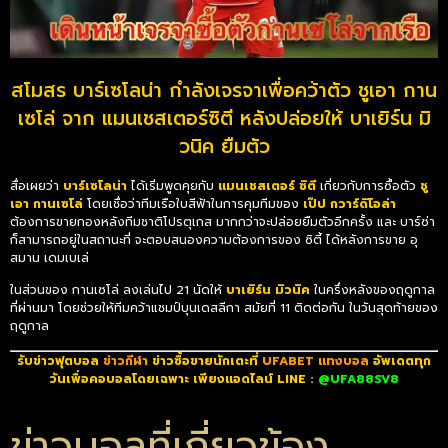
สโมสร บาร์เซโลน่า กำลังเจรจาเพื่อคว้าตัว ชูเอา กาน
เซโล่ จาก แมนเชสเตอร์ซิตี หลังปล่อยให้ บาเยิร์น มิ
วนิค ยืมตัว
สื่อเผยว่า
บาร์เซโลน่า
ได้เริ่มพูดคุยกับ
แมนเชสเตอร์ ซิตี
เกี่ยวกับการซื้อตัว
ชู
เอา กานเซโล่
โดยเชื่อว่าทีมเรือใบสีฟ้าในการคุมทีมของ
เป๊ป กวาร์ดิโอล่า
ต้องการขายกองหลังทีมชาติโปรตุเกส มากกว่าจะปล่อยยืมตัวอีกครั้ง และ บาร์ซ่า
ก็สามารถอยู่ในสถานะที่ จะตอบสนองความต้องการของ ซิตี้ ได้หลังการขาย อุ
สมาน เดมเบเล่
ในส่วนของ กานเซโล่ ลงเล่นไป 21 นัดให้
บาเยิร์น มิวนิค
ในครึ่งหลังของฤดูกาล
ที่ผ่านมา โดยช่วยให้ทีมคว้าแชมป์บุนเดสลีกา สมัยที่ 11 ติดต่อกัน ในวันสุดท้ายของ
ฤดูกาล
รับข่าวฟุตบอล
ข่าวกีฬา
ข่าวซื้อขายนักเตะที่
UFABET แทงบอล
อัพเดตทุก
วันเพื่อคอบอลโดยเฉพาะ เพียงแอดไลน์ LINE :
@UFA88SV8
ข่าวบอลที่เกี่ยวข้อง