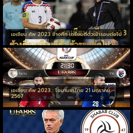
เอเชียน คัพ 2023 ช้างศึก เตรียมตีตั๋วเข้ารอบต่อไป
เอเชี่ยน คัพ 2023 : โอมานvsไทย 21 มกราคม
2567