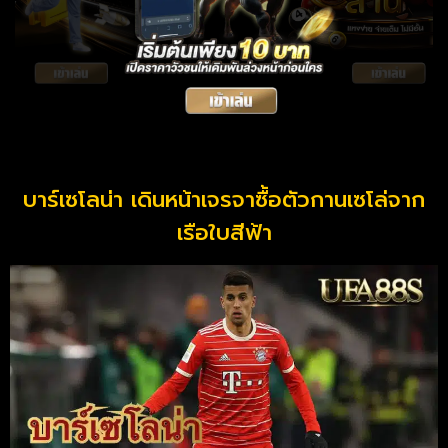
บาร์เซโลน่า เดินหน้าเจรจาซื้อตัวกานเซโล่จาก
เรือใบสีฟ้า