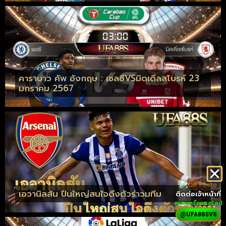
คาราบาว คัพ อังกฤษ : เชลซีVSมิดเดิ่ลสโบรห์ 23
มกราคม 2567
เอวานิลสัน ปืนใหญ่สนใจดึงตัวร่าวมทีม
ติดต่อเจ้าหน้าที่
สแกนหรือแอดไลน์
@UFA88SV8