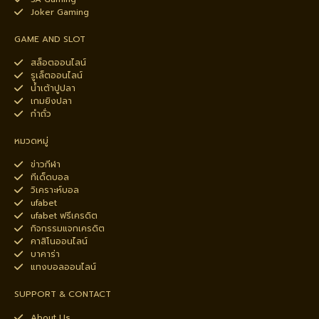
Joker Gaming
GAME AND SLOT
สล็อตออนไลน์
รูเล็ตออนไลน์
น้ำเต้าปูปลา
เกมยิงปลา
กำถั่ว
หมวดหมู่
ข่าวกีฬา
ทีเด็ดบอล
วิเคราะห์บอล
ufabet
ufabet ฟรีเครดิต
กิจกรรมแจกเครดิต
คาสิโนออนไลน์
บาคาร่า
แทงบอลออนไลน์
SUPPORT & CONTACT
About Us