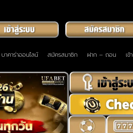
บาคาร่าออนไลน์
สมัครสมาชิก
ฝาก – ถอน
เข้