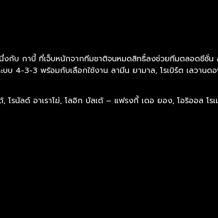
ึ่งกับ กาบี้ ที่เจ็บหนักจากทีมชาติจนหมดสิทธิ์ลงช่วยทีมตลอดซีซั่น ส
ระบบ 4-3-3 พร้อมกับเลือกใช้งาน ลามีน ยามาล, โรเบิร์ต เลวานดอฟส
เด้, โรนัลด์ อาเราโฆ่, โลอิก บัลเด้ – แฟรงกี้ เดอ ยอง, โอริออล 