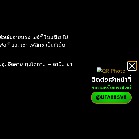
่วนในรายของ เซร์กี้ โรเบร์โต้ ไม่
กี้ และ เชา เฟลิกซ์ เป็นทีเด็ด
โรเมอู, อิลคาย กุนโดกาน – ลามีน ยา
ติดต่อเจ้าหน้าที่
สแกนหรือแอดไลน์
@UFA88SV8