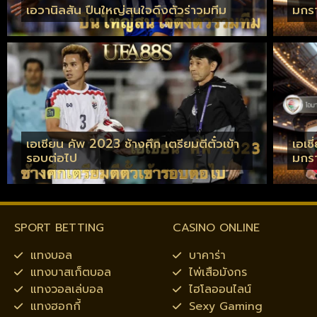
เอวานิลสัน ปืนใหญ่สนใจดึงตัวร่าวมทีม
มกร
เอเชียน คัพ 2023 ช้างศึก เตรียมตีตั๋วเข้า
เอเช
รอบต่อไป
มกร
SPORT BETTING
CASINO ONLINE
แทงบอล
บาคาร่า
แทงบาสเก็ตบอล
ไพ่เสือมังกร
แทงวอลเล่บอล
ไฮโลออนไลน์
แทงฮอกกี้
Sexy Gaming