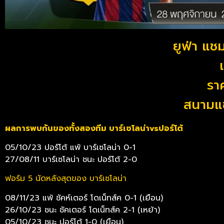
ยูฟ่า แชม
รา
สนามแข่
ผลการพบกันของทั้งสองทีม บาร์เซโลน่าvsปอร์โต้
05/10/23 ปอร์โต้ แพ้ บาร์เซโลน่า 0-1
27/08/11 บาร์เซโลน่า ชนะ ปอร์โต้ 2-0
ฟอร์ม 5 นัดหลังสุดของ บาร์เซโลน่า
08/11/23 แพ้ ชัคห์เตอร์ โดเน็ทส์ค 0-1 (เยือน)
26/10/23 ชนะ ชัคเตอร์ โดเน็ทส์ค 2-1 (เหย้า)
05/10/23 ชนะ ปอร์โต้ 1-0 (เยือน)