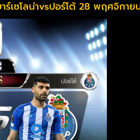
: บาร์เซโลน่าvsปอร์โต้ 28 พฤศจิกา