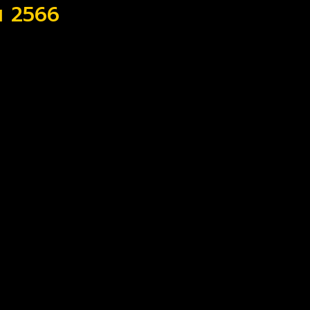
ยน 2566