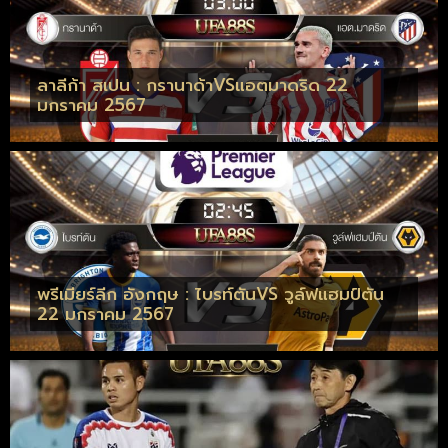
ลาลีก้า สเปน : กรานาด้าVSแอตมาดริด 22
มกราคม 2567
พรีเมียร์ลีก อังกฤษ : ไบรท์ตันVS วูล์ฟแฮมป์ตัน
22 มกราคม 2567