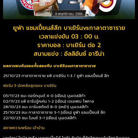
ยูฟ่า แชมเปี้ยนส์ลีก บาเยิร์นvsกาลาตาซาราย
เวลาแข่งขัน 03 : 00 น.
ราคาบอล : บาเยิร์น ต่อ 2
สนามแข่ง : อัลลิอันซ์ อารีน่า
ผลการพบกันของทั้งสองทีม บาเยิร์นvsกาลาตาซาราย
25/10/23 กาลาตาซาราย แพ้ บาเยิร์น 1-3 / ยูฟ่า แชมเปี้ยนส์ ลีก
ฟอร์ม 5 นัดหลังสุดของ บาเยิร์น
05/11/23 ชนะ ดอร์ทมุนด์ 4-0 (เยือน) บุนเดสลีก้า
02/11/23 แพ้ ซาร์บรู้คเค่น 1-2 (เยือน) เดเอฟเบ โพคาล
28/10/23 ชนะ ดาร์มสตัดต์ 8-0 (เหย้า) บุนเดสลีก้า
25/10/23 ชนะ กาลาตาซาราย 3-1 (เยือน) ยูฟ่า แชมเปี้ยนส์ ลีก
22/10/23 ชนะ ไมนซ์ 3-1 (เยือน) บุนเดสลีก้า
สภาพความพร้อม เจ้าบ้าน
นายใหญ่ โธมัส ทูเคิ่ล เองเกมนี้จะได้ โยชัว คิมมิค ที่ติดโทษแบนในลีกกลับมาลง