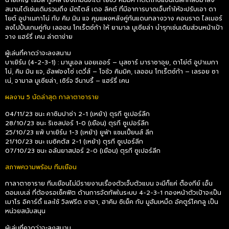
สนามได้เช่นเดิมรวมถึง มัตไตส์ เดอ ลิคต์ ที่มีอาการบาดเจ็บทำให้จะปรับเอา ดา
โยต์ อูปาเมกาโน่ กับ คิม มิน แจ คุมแผงหลังคู่กันแดนกลางวาง คอนราด ไลเมอร์
ลงไปปั้นเกมคู่กับ เลออน โกเร็ตซ์ก้า ให้ ยามาล มูเซียล่า นำรุกเช่นเดิมส่วนหน้าเป้า
วาง แฮร์รี่ เคน ล่าตาข่าย
ผู้เล่นที่คาดว่าจะลงสนาม
บาเยิร์น (4-2-3-1) : มานูเอล นอยเออร์ – นุสซาร์ มาราซาอุย, ดาโย่ต์ อูปาเมกา
โน่, คิม มิน แจ, อัลฟองโซ่ เดวี่ส์ – โจชัว คิมมิค, เลออน โกเร็ตซ์ก้า – เลรอย ซา
เน่, จามาล มูเซียล่า, เซิร์จ จีนาบรี้ – แฮร์รี่ เคน
ผลงาน 5 นัดล่าสุด กาลาตาซาราย
04/11/23 ชนะ คาซิมปาซ่า 2-1 (เหย้า) ตุรกี ซูเปอร์ลีก
28/10/23 ชนะ ริเซสปอร์ 1-0 (เยือน) ตุรกี ซูเปอร์ลีก
25/10/23 แพ้ บาเยิร์น 1-3 (เหย้า) ยูฟ่า แชมเปี้ยนส์ ลีก
21/10/23 ชนะ เบซิคตัส 2-1 (เหย้า) ตุรกี ซูเปอร์ลีก
07/10/23 ชนะ อลันยาสปอร์ 2-0 (เยือน) ตุรกี ซูเปอร์ลีก
สภาพความพร้อม ทีมเยือน
กาลาตาซาราย ทีมเยือนไม่มีรายงานเรื่องตัวเจ็บตัวแบน จะมีก็แค่ ต็องกีย์ เอ็น
ดอมเบเล่ ที่ต้องรอเช็คฟิต ด้านการจัดทัพในระบบ 4-2-3-1 กองหน้าตัวเป้าจะเป็น
เมาโร อิคาร์ดี้ และใช้ วิลฟรีด ซาฮา, ฮาคิม ซิเย็ค กับ มูฮัมเหม็ด อัคตูร์โคกลู เป็น
หน่วยสนับสนุน
ผู้เล่นที่คาดว่าจะลงสนาม