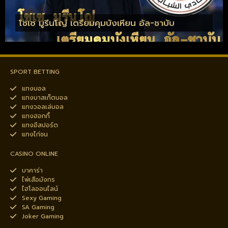
โชเซ มูรีนโญ่ เตรียมคุมบังเหียน อัล-ชาบับ
SPORT BETTING
แทงบอล
แทงบาสเก็ตบอล
แทงวอลเล่บอล
แทงฮอกกี้
แทงอีสปอร์ต
แทงไก่ชน
CASINO ONLINE
บาคาร่า
ไพ่เสือมังกร
ไฮโลออนไลน์
Sexy Gaming
SA Gaming
Joker Gaming