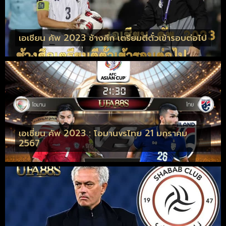
เอเชียน คัพ 2023 ช้างศึก เตรียมตีตั๋วเข้ารอบต่อไป
เอเชี่ยน คัพ 2023 : โอมานvsไทย 21 มกราคม
2567