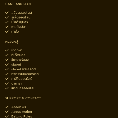
GAME AND SLOT
สล็อตออนไลน์
รูเล็ตออนไลน์
น้ำเต้าปูปลา
เกมยิงปลา
กำถั่ว
หมวดหมู่
ข่าวกีฬา
ทีเด็ดบอล
วิเคราะห์บอล
ufabet
ufabet ฟรีเครดิต
กิจกรรมแจกเครดิต
คาสิโนออนไลน์
บาคาร่า
แทงบอลออนไลน์
SUPPORT & CONTACT
About Us
About Author
Betting Rules