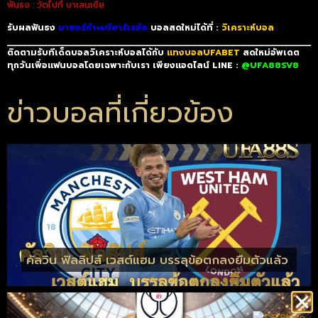
ฟันธง : วัดไปที่ บาเลนเซีย
รับผลฟันธง
มายอร์ก้าvsบียาร์เรอัล
บอลสดใหม่ได้ที่ :
วิเคราะห์บอล
ติดตามรับทีเด็ดบอลวิเคราะห์บอลได้กับ
แทงบอลUFABET
สดใหม่อัพเดต
ทุกวันเพื่อแฟนบอลโดยเฉพาะกับเรา เพียงแอดไลน์ LINE :
@UFA88SV8
ข่าวบอลที่เกี่ยวข้อง
คัลวิน ฟิลลิปส์ เวสต์แฮม บรรลุข้อตกลงยืมตัวแล้ว