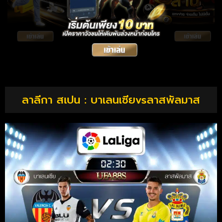
ลาลีกา สเปน : บาเลนเซียvsลาสพัลมาส