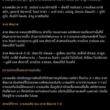
บาเลยเซีย (4-3-3) : จอร์จร่ มามาร์กาชวิลี่ – เธียร์รี่ กอร์เรอา, กาเบรียล เปาลิ
สต้า, มุคตาร์ ดิยาคาบี้, โฆเซ่ กาย่า – ฆาบี เกร่า, เปเปลู, อังเดร อัลเมด้า – อูโก้
ดูโร่, ดีเอโก้ โลเปซ, ซามู คาสติเยโฆ่
ลาส พัลมาส
ลาส พัลมาส จะหมดสิทธิ์ใช้งาน ฟาบิโอ กอนซาเลซ แค่เพียงรายเดียวเท่านั้นที่มี
ปัญหาอาการบาดเจ็บ ด้านการจัดทัพในระบบ 4-3-3 แดนกลางมีแกนหลักที่ โฆนา
ธาน วิเอร่า แนวรุกวาง มูนีร์ เอล ฮัดดาดี้ ล่าสกอร์ร่วมกับ ซานโดร รามิเรซ และ
อัลเบร์โต้ โมเลโร่
ลาส พัลมาส (4-3-3) : อัลบาโร่ บัลเลส – ฮูเลี่ยน อเราโฆ่, อเล็กซ์ ซัวเรซ, ซาอูล
โกโก้, ดาลี่ย์ ซิงค์กราเว่น – โฆนาธาน วิเอร่า, เอนโซ่ โอโอไดซ์, คิเรี่ยน โรดริเกวซ
– มูนีร์ เอล ฮัดดาดี้, ซานโดร รามิเรซ, อัลเบร์โต้ โมเลโร่
ความน่าจะเป็นของการแข่งขัน
บาเลนเซีย เปิดหัวฤดูกาลใหม่ได้ดีด้วยการบุกไปชนะ เซบีย่า ถึงบ้าน 2-1 ส่วน ลาส
พัลมาส น้องใหม่ก็ไม่เลวเพราะเพิ่งแบ่งแต้มกับ มายอร์ก้า มาจากการเสมอ 1-1 แต่
การเจอกันวันนี้ยังมองว่า บาเลนเซีย นั้นดูดีกว่าด้วยเรื่องของชื่อชั้น สถิติการเจอ
กันที่ผ่านๆ มา ก็หนักไปทางบ้านใครบ้านมัน เมื่อวันนี้เป็นการเล่นที่ เมสตาย่า ดังนั้น
ให้อยู่ข้าง บาเลนเซีย ไปเลย
สกอร์ที่คาด : บาเลนเซีย ชนะ ลาส พัลมาส 1-0