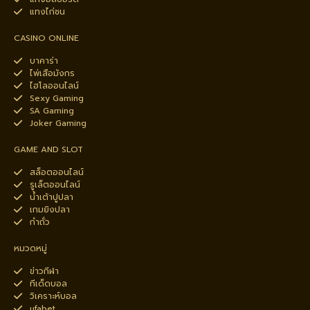
แทงไก่ชน
CASINO ONLINE
บาคาร่า
ไพ่เสือมังกร
ไฮโลออนไลน์
Sexy Gaming
SA Gaming
Joker Gaming
GAME AND SLOT
สล็อตออนไลน์
รูเล็ตออนไลน์
น้ำเต้าปูปลา
เกมยิงปลา
กำถั่ว
หมวดหมู่
ข่าวกีฬา
ทีเด็ดบอล
วิเคราะห์บอล
ufabet