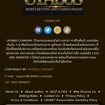
Contact Us:
UFA88S.COMPANY เว็บแทงบอลออนไลน์ บาคาร่า คาสิโนชั้นนำ ยอดนิยม
อันดับ 1 เราคือตัวแทนโดยตรงจาก ยูฟ่าเบท เว็บพนันออนไลน์ครบวงจร ที่
เป็นที่นิยมใช้บริการมากที่สุดในประเทศไทย รับเดิมพันกีฬาออนไลน์และคาสิโน
ทุกประเภท สามารถเล่น การพนันออนไลน์ ผ่านเว็บไซต์ หรือ บนมือถือ ( IOS
หรือ ANDROID ) ได้อย่างสะดวกสบาย พร้อมทั้งยังสามารถฝาก-ถอน
อัตโนมัติผ่านหน้าเว็บได้อีกด้วย
COPYRIGHT BY
UFA88S.COMPANY
E-mail :
support@ufa88s.company
Tel : 0
63-5848157
About Us
About Author
HELP & FAQ
Why Choose Us
Betting Rules
Contact Us
Privacy Policy
Terms & Conditions
UFABET Responsible Gambling Policy