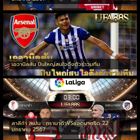
เอวานิลสัน ปืนใหญ่สนใจดึงตัวร่าวมทีม
ลาลีก้า สเปน : กรานาด้าVSแอตมาดริด 22
มกราคม 2567