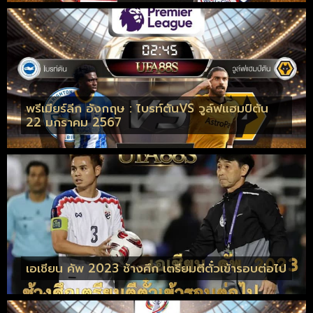
พรีเมียร์ลีก อังกฤษ : ไบรท์ตันVS วูล์ฟแฮมป์ตัน
22 มกราคม 2567
เอเชียน คัพ 2023 ช้างศึก เตรียมตีตั๋วเข้ารอบต่อไป