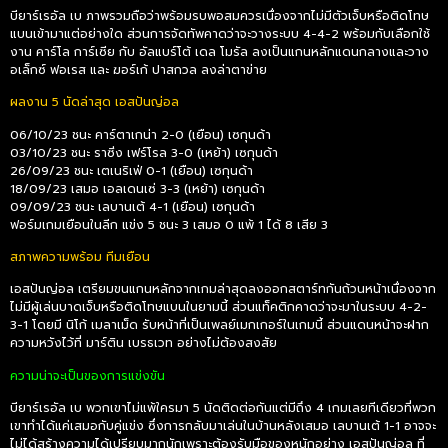
บียาร์เรอัล เบ ภาพรวมถือว่าพร้อมรบพอสมควรเนื่องจากไม่มีตัวเจ็บหรือติดโทษ
แบนเข้ามาแต่อย่างใด ส่วนการจัดทัพคาดว่าจะวางระบบ 4-4-2 พร้อมกับเลือกใช้
งาน คาร์โล การ์เซีย กับ อัลแบร์โต้ เดล โมรัล ลงเป็นแกนหลักแดนกลางและวาง
อเล็กซ์ ฟอเรส และ ฆอร์เก้ ปาสกวล ลงล่าตาข่าย
ผลงาน 5 นัดล่าสุด เอสปันญ่อล
06/10/23 ชนะ คาร์ตาเกน่า 2-0 (เยือน) เซกุนด้า
03/10/23 ชนะ ราซิ่ง เฟร์โรล 3-0 (เหย้า) เซกุนด้า
26/09/23 ชนะ เตเนริเฟ่ 0-1 (เยือน) เซกุนด้า
18/09/23 เสมอ เอลเดนเซ่ 3-3 (เหย้า) เซกุนด้า
09/09/23 ชนะ เลบานเต้ 4-1 (เยือน) เซกุนด้า
ฟอร์มเกมเยือนในลีก แข่ง 5 ชนะ 3 เสมอ 0 แพ้ 1 ได้ 8 เสีย 3
สภาพความพร้อม ทีมเยือน
เอสปันญ่อล เตรียมขนแกนหลักจากเกมล่าสุดลงออกสตาร์ทกันถ้วนหน้าเนื่องจาก
ไม่มีผู้เล่นบาดเจ็บหรือติดโทษแบนในยามนี้ ส่วนแท็คติกคาดว่าจะมาในระบบ 4-2-
3-1 โดยมี นิโก้ เมลาเม็ด รับหน้าที่เป็นเพลย์เมกเกอร์ในเกมนี้ ส่วนแดนหน้าจะฝาก
ความหวังไว้ที่ มาร์ติน เบรธเวท อย่างไม่ต้องสงสัย
ความน่าจะเป็นของการแข่งขัน
บียาร์เรอัล เบ พวกเขาไม่แพ้ใครมา 5 นัดติดต่อกันแต่มีถึง 4 เกมเลยทีเดียวที่พวก
เขาทำได้แค่เสมอกับคู่แข่ง ซึ่งการกลับมาเล่นในบ้านหลังเสมอ เลบานเต้ 1-1 อาจจะ
ไม่ได้สร้างความได้เปรียบมากนักเพราะต้องรับมือของหนักอย่าง เอสปันญ่อล ที่