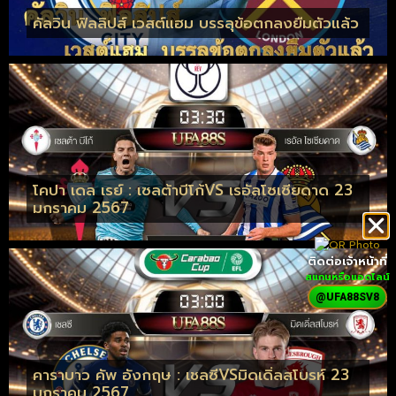
คัลวิน ฟิลลิปส์ เวสต์แฮม บรรลุข้อตกลงยืมตัวแล้ว
โคปา เดล เรย์ : เซลต้าบีโก้VS เรอัลโซเซียดาด 23
มกราคม 2567
ติดต่อเจ้าหน้าที่
สแกนหรือแอดไลน์
@UFA88SV8
คาราบาว คัพ อังกฤษ : เชลซีVSมิดเดิ่ลสโบรห์ 23
มกราคม 2567