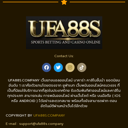
Contact Us:
UFA88S.COMPANY เว็บแทงบอลออนไลน์ บาคาร่า คาสิโนชั้นนำ ยอดนิยม
อันดับ 1 เราคือตัวแทนโดยตรงจาก ยูฟ่าเบท เว็บพนันออนไลน์ครบวงจร ที่
เป็นที่นิยมใช้บริการมากที่สุดในประเทศไทย รับเดิมพันกีฬาออนไลน์และคาสิโน
ทุกประเภท สามารถเล่น การพนันออนไลน์ ผ่านเว็บไซต์ หรือ บนมือถือ ( IOS
หรือ ANDROID ) ได้อย่างสะดวกสบาย พร้อมทั้งยังสามารถฝาก-ถอน
อัตโนมัติผ่านหน้าเว็บได้อีกด้วย
COPYRIGHT BY
UFA88S.COMPANY
E-mail :
support@ufa88s.company