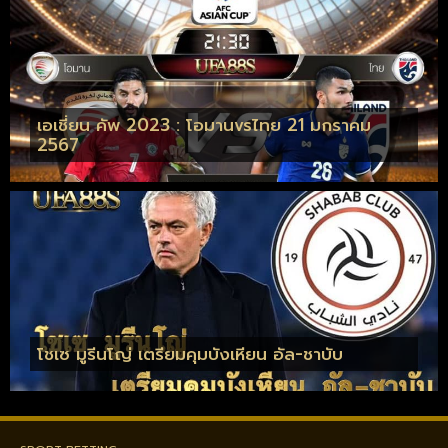
เอเชี่ยน คัพ 2023 : โอมานvsไทย 21 มกราคม
2567
โชเซ มูรีนโญ่ เตรียมคุมบังเหียน อัล-ชาบับ