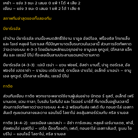
เหย้า – แข่ง 3 ชนะ 2 เสมอ 0 แพ้ 1 ได้ 4 เสีย 2
เยือน – แข่ง 3 ชนะ 0 เสมอ 1 แพ้ 2 ได้ 1 เสีย 6
สภาพทีมล่าสุดของทั้งสองทีม
บียาร์เรอัล
เจ้าบ้าน บียาร์เรอัล เกมนี้จะหมดสิทธิ์ใช้งาน ราอูล อัลบิโอล, ฟร็องซิส โกเกแล็ง
และ โฆเซ่ หลุยส์ โมราเลส ที่มีปัญหาบาดเจ็บรบกวนในเวลานี้ ส่วนการจัดทัพคาด
ว่าจะวางระบบ 4-3-3 โดยมีแกนหลักแนวรุกอย่าง ซามูเอล ชุควูเซ่, นิโคลาส แจ็ค
สัน และ เยเรมี่ ปิโน่ ที่จะลงเป็นสามประสานแดนหน้าตามคาด
บียาร์เรอัล (4-3-3) : เปเป้ เรน่า – ฆวน ฟอยธ์, อิสซ่า มานดี้, ปาอู ตอร์เรส, อัล
ฟองโซ่ เปดราซ่า – ราม่อน เตร์ราตส์, ดาเนี่ยล ปาเรโฆ่, อเล็กซ์ บาเอน่า – ซามู
เอล ชุควูเซ่, นิโคลาส แจ็คสัน, เยเรมี่ ปิโน่
กาดิซ
ส่วนทีมเยือน กาดิซ พวกเขาจะพลาดใช้งานผู้เล่นอย่าง บิกตอ ร์ ชุสต์, อเล็กซ์ เฟร์
นานเดซ, ฆวน กาลา, ไบรอัน โอกัมโป และ โรเจอร์ มาร์ตี้ ที่บาดเจ็บอยู่ในเวลานี้
ส่วนการจัดทัพคาดว่าจะวางระบบ 4-4-2 พร้อมกับส่ง เฟเด้ กับ กอนซาโล่ เอสกา
ลันเต้ คุมแดนกลางและวาง แอนโธนี่ โลซาโน่ ลงลุ้นสกอร์ร่วมกับ คริส รามอส
กาดิซ (4-4-2) : เฆเรเมียส เลเดสม่า – อิซ่า การ์เซเลน, หลุยส์ เอร์นานเดซ, ฟาลี่,
อัลฟอนโซ่ เอสปิโน่ – เตโอ บ็องก็องด้า, เฟเด้, กอนซาโล่ เอสกาลันเต้, รูเบน โซ
บริโน่ – แอนโธนี่ โลซาโน่, คริส รามอส