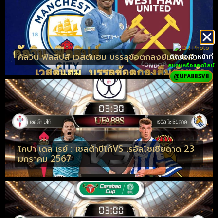
คัลวิน ฟิลลิปส์ เวสต์แฮม บรรลุข้อตกลงยืมตัวแล้ว
ติดต่อเจ้าหน้าที่
สแกนหรือแอดไลน์
@UFA88SV8
โคปา เดล เรย์ : เซลต้าบีโก้VS เรอัลโซเซียดาด 23
มกราคม 2567