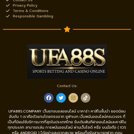
Contact Us
Privacy Policy
Terms & Conditions
Responsible Gambling
Contact Us:
UFA88S.COMPANY เว็บแทงบอลออนไลน์ บาคาร่า คาสิโนชั้นนำ ยอดนิยม
อันดับ 1 เราคือตัวแทนโดยตรงจาก ยูฟ่าเบท เว็บพนันออนไลน์ครบวงจร ที่
เป็นที่นิยมใช้บริการมากที่สุดในประเทศไทย รับเดิมพันกีฬาออนไลน์และคาสิโน
ทุกประเภท สามารถเล่น การพนันออนไลน์ ผ่านเว็บไซต์ หรือ บนมือถือ ( IOS
หรือ ANDROID ) ได้อย่างสะดวกสบาย พร้อมทั้งยังสามารถฝาก-ถอน