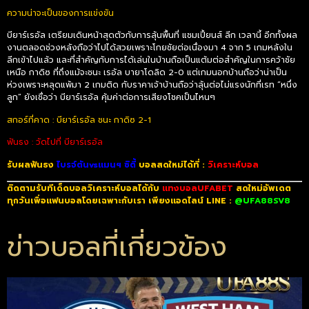
ความน่าจะเป็นของการแข่งขัน
บียาร์เรอัล เตรียมเดินหน้าสุดตัวกับการลุ้นพื้นที่ แชมเปี้ยนส์ ลีก เวลานี้ อีกทั้งผล
งานตลอดช่วงหลังถือว่าไปได้สวยเพราะโกยชัยต่อเนื่องมา 4 จาก 5 เกมหลังใน
ลีกเข้าไปแล้ว และที่สำคัญกับการได้เล่นในบ้านถือเป็นแต้มต่อสำคัญในการคว้าชัย
เหนือ กาดิซ ที่ถึงแม้จะชนะ เรอัล บายาโดลิด 2-0 แต่เกมนอกบ้านถือว่าน่าเป็น
ห่วงเพราะหลุดแพ้มา 2 เกมติด กับราคาเจ้าบ้านถือว่าลุ้นต่อไม่แรงนักที่เรท “หนึ่ง
ลูก” ยังเชื่อว่า บียาร์เรอัล คุ้มค่าต่อการเสียงโชคเป็นไหนๆ
สกอร์ที่คาด : บียาร์เรอัล ชนะ กาดิซ 2-1
ฟันธง : วัดไปที่ บียาร์เรอัล
รับผลฟันธง
ไบรจ์ตันvsแมนฯ ซิตี้
บอลสดใหม่ได้ที่ :
วิเคราะห์บอล
ติดตามรับทีเด็ดบอลวิเคราะห์บอลได้กับ
แทงบอลUFABET
สดใหม่อัพเดต
ทุกวันเพื่อแฟนบอลโดยเฉพาะกับเรา เพียงแอดไลน์ LINE :
@UFA88SV8
ข่าวบอลที่เกี่ยวข้อง