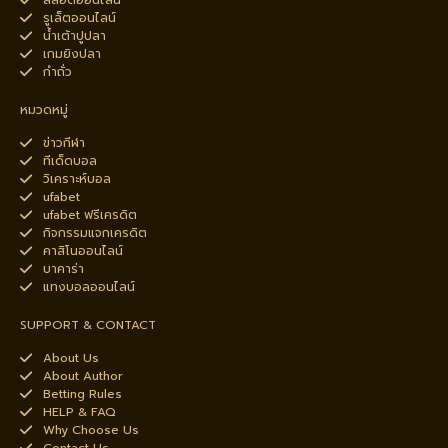
สล็อตออนไลน์
รูเล็ตออนไลน์
น้ำเต้าปูปลา
เกมยิงปลา
กำถั่ว
หมวดหมู่
ข่าวกีฬา
ทีเด็ดบอล
วิเคราะห์บอล
ufabet
ufabet ฟรีเครดิต
กิจกรรมแจกเครดิต
คาสิโนออนไลน์
บาคาร่า
แทงบอลออนไลน์
SUPPORT & CONTACT
About Us
About Author
Betting Rules
HELP & FAQ
Why Choose Us