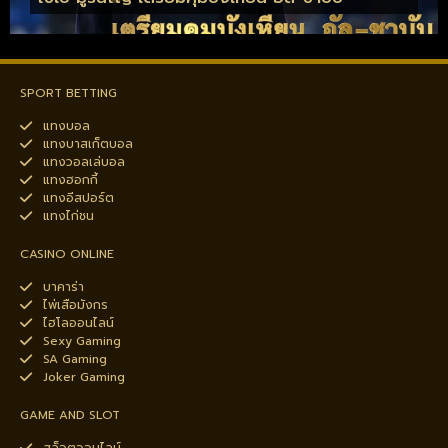
SPORT BETTING
แทงบอล
แทงบาสเก็ตบอล
แทงวอลเล่บอล
แทงฮอกกี้
แทงอีสปอร์ต
แทงไก่ชน
CASINO ONLINE
บาคาร่า
ไพ่เสือมังกร
ไฮโลออนไลน์
Sexy Gaming
SA Gaming
Joker Gaming
GAME AND SLOT