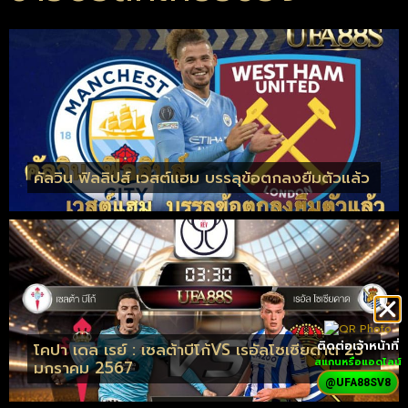
คัลวิน ฟิลลิปส์ เวสต์แฮม บรรลุข้อตกลงยืมตัวแล้ว
ติดต่อเจ้าหน้าที่
โคปา เดล เรย์ : เซลต้าบีโก้VS เรอัลโซเซียดาด 23
สแกนหรือแอดไลน์
มกราคม 2567
@UFA88SV8