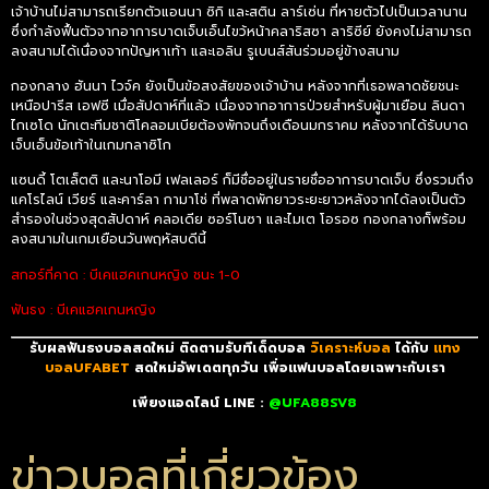
เจ้าบ้านไม่สามารถเรียกตัวแอนนา ซิกิ และสติน ลาร์เซ่น ที่หายตัวไปเป็นเวลานาน
ซึ่งกำลังฟื้นตัวจากอาการบาดเจ็บเอ็นไขว้หน้าคลาริสซา ลาริซีย์ ยังคงไม่สามารถ
ลงสนามได้เนื่องจากปัญหาเท้า และเอลิน รูเบนส์สันร่วมอยู่ข้างสนาม
กองกลาง ฮันนา ไวจ์ค ยังเป็นข้อสงสัยของเจ้าบ้าน หลังจากที่เธอพลาดชัยชนะ
เหนือปารีส เอฟซี เมื่อสัปดาห์ที่แล้ว เนื่องจากอาการป่วยสำหรับผู้มาเยือน ลินดา
ไกเซโด นักเตะทีมชาติโคลอมเบียต้องพักจนถึงเดือนมกราคม หลังจากได้รับบาด
เจ็บเอ็นข้อเท้าในเกมกลาซิโก
แซนดี้ โตเล็ตติ และนาโอมี เฟลเลอร์ ก็มีชื่ออยู่ในรายชื่ออาการบาดเจ็บ ซึ่งรวมถึง
แคโรไลน์ เวียร์ และคาร์ลา กามาโช่ ที่พลาดพักยาวระยะยาวหลังจากได้ลงเป็นตัว
สำรองในช่วงสุดสัปดาห์ คลอเดีย ซอร์โนซา และไมเต โอรอซ กองกลางก็พร้อม
ลงสนามในเกมเยือนวันพฤหัสบดีนี้
สกอร์ที่คาด : บีเคแฮคเกนหญิง ชนะ 1-0
ฟันธง : บีเคแฮคเกนหญิง
รับผลฟันธงบอลสดใหม่ ติดตามรับทีเด็ดบอล
วิเคราะห์บอล
ได้กับ
แทง
บอลUFABET
สดใหม่อัพเดตทุกวัน เพื่อแฟนบอลโดยเฉพาะกับเรา
เพียงแอดไลน์ LINE :
@UFA88SV8
ข่าวบอลที่เกี่ยวข้อง