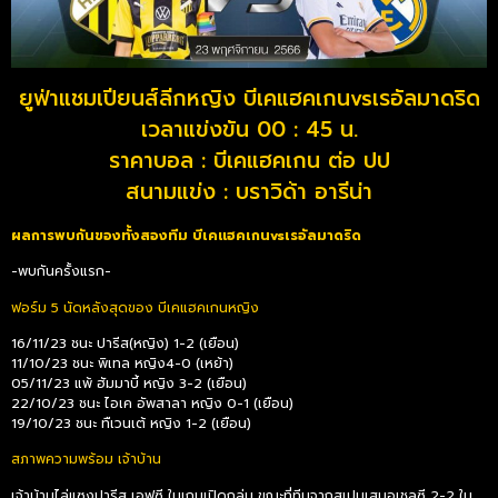
ยูฟ่าแชมเปียนส์ลีกหญิง บีเคแฮคเกนvsเรอัลมาดริด
เวลาแข่งขัน 00 : 45 น.
ราคาบอล : บีเคแฮคเกน ต่อ ปป
สนามแข่ง : บราวิด้า อารีน่า
ผลการพบกันของทั้งสองทีม บีเคแฮคเกนvsเรอัลมาดริด
-พบกันครั้งแรก-
ฟอร์ม 5 นัดหลังสุดของ บีเคแฮคเกนหญิง
16/11/23 ชนะ ปารีส(หญิง) 1-2 (เยือน)
11/10/23 ชนะ พิเทล หญิง4-0 (เหย้า)
05/11/23 แพ้ ฮัมมาบี้ หญิง 3-2 (เยือน)
22/10/23 ชนะ ไอเค อัพสาลา หญิง 0-1 (เยือน)
19/10/23 ชนะ ทืเวนเต้ หญิง 1-2 (เยือน)
สภาพความพร้อม เจ้าบ้าน
เจ้าบ้านไล่แซงปารีส เอฟซี ในเกมเปิดกลุ่ม ขณะที่ทีมจากสเปนเสมอเชลซี 2-2 ใน