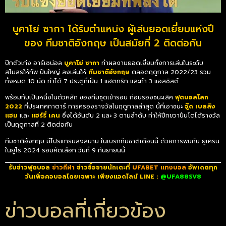
บูคาโย่ ซากา ได้รับตำแหน่ง ผู้เล่นยอดเยี่ยมแห่งปี
ของ ทีมชาติอังกฤษ เป็นสมัยที่ 2 ติดต่อกัน
ปีกตัวเก่ง อาร์เซน่อล
บูคาโย่ ซากา
ทำผลงานยอดเยี่ยมทั้งการเล่นในระดับ
สโมสรให้ทัพ ปืนใหญ่ ลงเล่นให้
ทีมชาติอังกฤษ
ตลอดฤดูกาล 2022/23 รวม
ทั้งหมด 10 นัด ทำได้ 7 ประตูที่เป็น 1 แฮตทริก และทำ 3 แอสซิสต์
พร้อมกับเป็นหนึ่งในตัวหลัก ของทีมชุดเข้ารอบ ก่อนรองชนะเลิศ
ฟุตบอลโลก
2022
ที่ประเทศกาตาร์ การครองรางวัลในฤดูกาลล่าสุด นี้ที่เอาชนะ
จู๊ด เบลลิง
แฮม
และ
แฮร์รี่ เคน
ซึ่งได้อันดับ 2 และ 3 ตามลำดับ ทำให้ปีกขวาปืนโตได้รางวัล
เป็นฤดูกาลที่ 2 ติดต่อกัน
ทีมชาติอังกฤษ มีโปรแกรมลงสนาม ในเบรกทีมชาติเดือนนี้ ด้วยการพบกับ ยูเครน
ในยูโร 2024 รอบคัดเลือก วันที่ 9 กันยายนนี้
รับข่าวฟุตบอล
ข่าวกีฬา
ข่าวซื้อขายนักเตะที่
UFABET แทงบอล
อัพเดตทุก
วันเพื่อคอบอลโดยเฉพาะ เพียงแอดไลน์ LINE :
@UFA88SV8
ข่าวบอลที่เกี่ยวข้อง