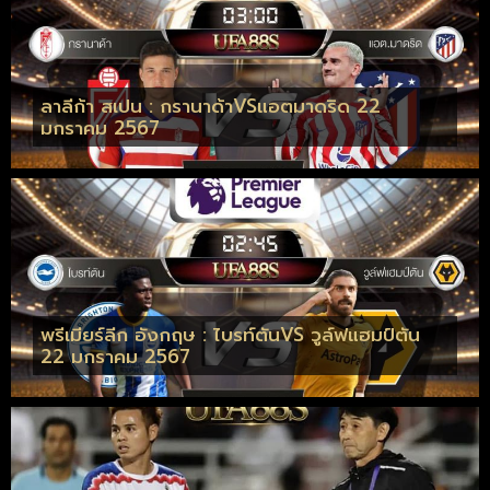
ลาลีก้า สเปน : กรานาด้าVSแอตมาดริด 22
มกราคม 2567
พรีเมียร์ลีก อังกฤษ : ไบรท์ตันVS วูล์ฟแฮมป์ตัน
22 มกราคม 2567