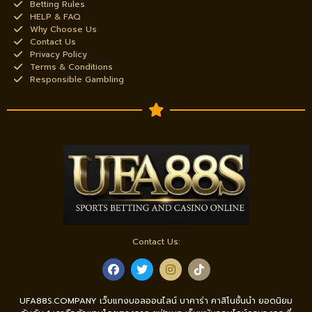
Betting Rules
HELP & FAQ
Why Choose Us
Contact Us
Privacy Policy
Terms & Conditions
Responsible Gambling
Contact Us:
UFA88S.COMPANY เว็บแทงบอลออนไลน์ บาคาร่า คาสิโนชั้นนำ ยอดนิยม