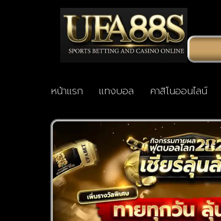
หน้าแรก
แทงบอล
คาสิโนออนไลน์