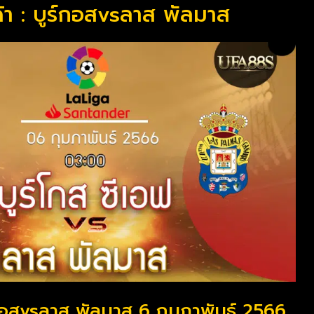
้า : บูร์กอสvsลาส พัลมาส
ร์กอสvsลาส พัลมาส 6 กุมภาพันธ์ 2566