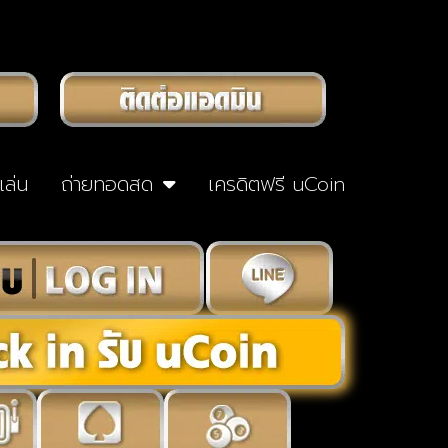
าเล่น
ถ่ายทอดสด
เครดิตฟรี uCoin