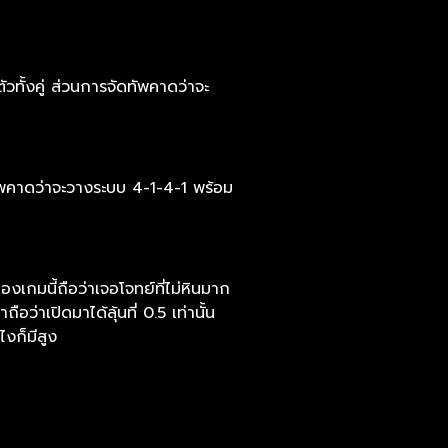
วทั้งคู่ ส่วนการจัดทัพคาดว่าจะ
ดทัพคาดว่าจะวางระบบ 4-1-4-1 พร้อม
งเกมนี้ถือว่าเจอโจทย์ที่ไม่หินมาก
ว่าเปิดมาได้ลุ้นที่ 0.5 เท่านั้น
งก็มีสูง