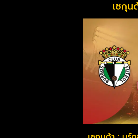
เซกุนด
เซกุนด้า : บู