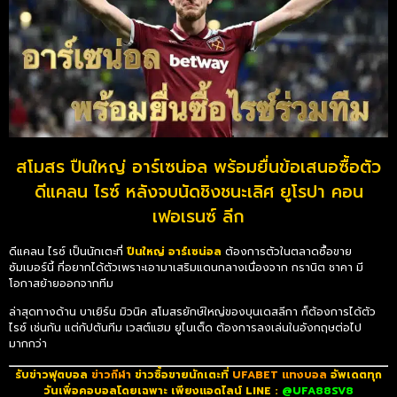
สโมสร ปืนใหญ่ อาร์เซน่อล พร้อมยื่นข้อเสนอซื้อตัว
ดีแคลน ไรซ์ หลังจบนัดชิงชนะเลิศ ยูโรปา คอน
เฟอเรนซ์ ลีก
ดีแคลน ไรซ์ เป็นนักเตะที่
ปืนใหญ่ อาร์เซน่อล
ต้องการตัวในตลาดซื้อขาย
ซัมเมอร์นี้ ที่อยากได้ตัวเพราะเอามาเสริมแดนกลางเนื่องจาก กรานิต ชาคา มี
โอกาสย้ายออกจากทีม
ล่าสุดทางด้าน บาเยิร์น มิวนิค สโมสรยักษ์ใหญ่ของบุนเดสลีกา ก็ต้องการได้ตัว
ไรซ์ เช่นกัน แต่กัปตันทีม เวสต์แฮม ยูไนเต็ด ต้องการลงเล่นในอังกฤษต่อไป
มากกว่า
รับข่าวฟุตบอล
ข่าวกีฬา
ข่าวซื้อขายนักเตะที่
UFABET แทงบอล
อัพเดตทุก
วันเพื่อคอบอลโดยเฉพาะ เพียงแอดไลน์ LINE :
@UFA88SV8