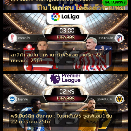
@UFA88SV8
ลาลีก้า สเปน : กรานาด้าVSแอตมาดริด 22
มกราคม 2567
พรีเมียร์ลีก อังกฤษ : ไบรท์ตันVS วูล์ฟแฮมป์ตัน
22 มกราคม 2567