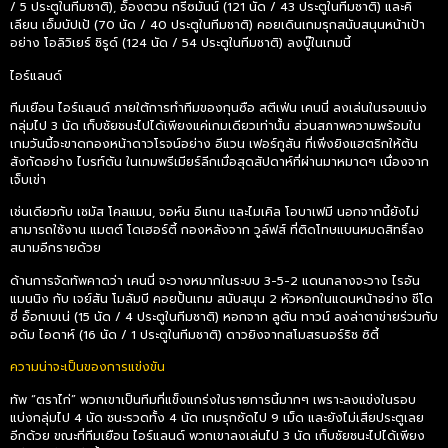
/ 5 ประตูในทีมชาติ), อ็องตวน กรีซมันน์ (121 นัด / 43 ประตูในทีมชาติ) และคิ
เลียน เอ็มบัปเป้ (70 นัด / 40 ประตูในทีมชาติ) คอยเดินเกมรุกสนับสนุนหน้าเป้า
อย่าง โอลิวิเยร์ ชิรูด์ (124 นัด / 54 ประตูในทีมชาติ) ลงบู๊ในเกมนี้
ไอร์แลนด์
ทีมเยือน ไอร์แลนด์ ภายใต้การทำทีมของกุนซือ สตีเฟ่น เคนนี่ ลงเล่นในรอบแบ่ง
กลุ่มไป 3 นัด เก็บชัยชนะไปได้เพียงแค่เกมเดียวเท่านั้น ส่วนสภาพความพร้อมใน
เกมวันนี้จะขาดกองหน้าดาวโรจน์อย่าง อีแวน เฟอร์กูสัน ที่เพิ่งยิงแฮตริกให้ต้น
สังกัดอย่าง ไบรท์ตัน ในเกมพรีเมียร์ลีกเมื่อสุดสัปดาห์ที่ผ่านมาหมาดๆ เนื่องจาก
เจ็บเข่า
เช่นเดียวกับ เชมัส โคลแมน, จอห์น อีแกน และไมเคิล โอบาเฟมี นอกจากนี้ยังไม่
สามารถใช้งาน แมตต์ โดเฮอร์ตี้ กองหลังจาก วูล์ฟส์ ที่ติดโทษแบนหมดสิทธิ์ลง
สนามอีกรายด้วย
ด้านการจัดทัพคาดว่า เคนนี่ จะวางหมากในระบบ 3-5-2 แดนกลางจะวาง ไรอัน
แมนนิง กับ เจย์สัน โมลัมบี คอยปั้นเกม สนับสนุน 2 หัวหอกในแดนหน้าอย่าง ชีโด
ซี่ อ็อกเบเน่ (15 นัด / 4 ประตูในทีมชาติ) หอกจาก ลูตัน ทาวน์ ลงล่าตาข่ายร่วมกับ
อดัม ไอดาห์ (16 นัด / 1 ประตูในทีมชาติ) ดาวยิงจากสโมสรนอร์ริช ซิตี้
ความน่าจะเป็นของการแข่งขัน
ทัพ “ตราไก่” พวกเขาเป็นทีมที่แข็งแกร่งในรายการนี้มากๆ เพราะลงแข่งในรอบ
แบ่งกลุ่มไป 4 นัด ชนะรวดทั้ง 4 นัด เกมรุกซัดไป 9 เม็ด และยังไม่เสียประตูเลย
อีกด้วย ขณะที่ทีมเยือน ไอร์แลนด์ พวกเขาลงเล่นไป 3 นัด เก็บชัยชนะไปได้เพียง