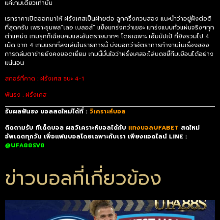
แค่เกมเดียวเท่านั้น
เรทราคาเปิดออกมาให้ ฝรั่งเศสเป็นฝ่ายต่อ ลูกครึ่งควบสอง แนะนำว่าอยู่ฝั่งต่อดี
ที่สุดครับ เพราะขุนพล”เลอ เบลอส์” แข็งแกร่งกว่าเยอะ แกร่งแบบทั่วแผ่นจริงๆทุก
ตำแหน่ง เกมรุกก็เฉียบคมและอันตรายมากๆ โดยเฉพาะ เอ็มบัปเป้ ที่ยิงรวมไป 4
เม็ด จาก 4 เกมแรกที่ลงเล่นในรายการนี้ บ่งบอกว่าอัตราการทำงานในเรื่องของ
การถล่มตาข่ายยังคงยอดเยี่ยม เกมนี้มั่นใจว่าฝรั่งเศสจะไล่บดขยี้ทีมเยือนได้อย่าง
แน่นอน
สกอร์ที่คาด : ฝรั่งเศส ชนะ 4-1
ฟันธง : ฝรั่งเศส
รับผลฟันธง บอลสดใหม่ได้ที่ :
วิเคราะห์บอล
ติดตามรับ ทีเด็ดบอล ผลวิเคราะห์บอลได้กับ
แทงบอลUFABET
สดใหม่
อัพเดตทุกวัน เพื่อแฟนบอลโดยเฉพาะกับเรา เพียงแอดไลน์ LINE :
@UFA88SV8
ข่าวบอลที่เกี่ยวข้อง