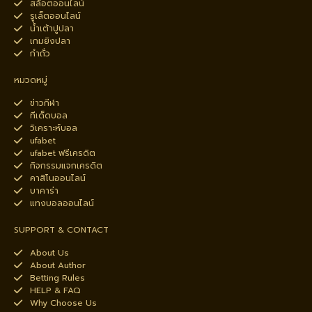
สล็อตออนไลน์
รูเล็ตออนไลน์
น้ำเต้าปูปลา
เกมยิงปลา
กำถั่ว
หมวดหมู่
ข่าวกีฬา
ทีเด็ดบอล
วิเคราะห์บอล
ufabet
ufabet ฟรีเครดิต
กิจกรรมแจกเครดิต
คาสิโนออนไลน์
บาคาร่า
แทงบอลออนไลน์
SUPPORT & CONTACT
About Us
About Author
Betting Rules
HELP & FAQ
Why Choose Us