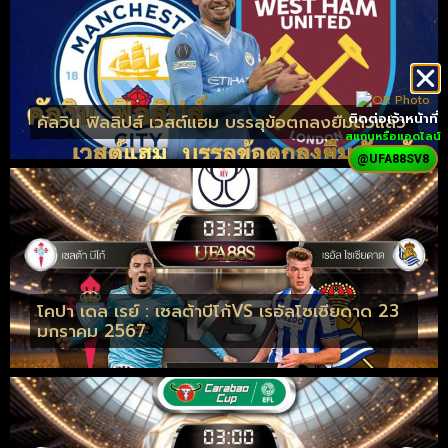
คัลวิน ฟิลลิปส์ เวสต์แฮม บรรลุข้อตกลงยืมตัวแล้ว
ติดต่อเจ้าหน้าที่
สแกนหรือแอดไลน์
@UFA88SV8
โคปา เดล เรย์ : เซลต้าบีโก้VS เรอัลโซเซียดาด 23
มกราคม 2567