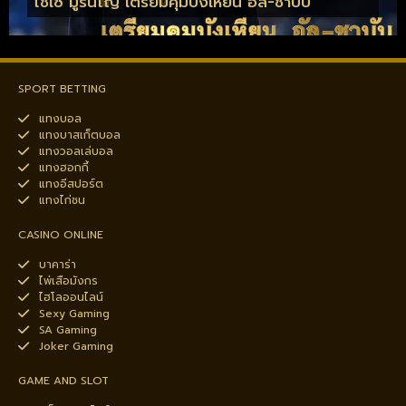
โชเซ มูรีนโญ่ เตรียมคุมบังเหียน อัล-ชาบับ
SPORT BETTING
แทงบอล
แทงบาสเก็ตบอล
แทงวอลเล่บอล
แทงฮอกกี้
แทงอีสปอร์ต
แทงไก่ชน
CASINO ONLINE
บาคาร่า
ไพ่เสือมังกร
ไฮโลออนไลน์
Sexy Gaming
SA Gaming
Joker Gaming
GAME AND SLOT