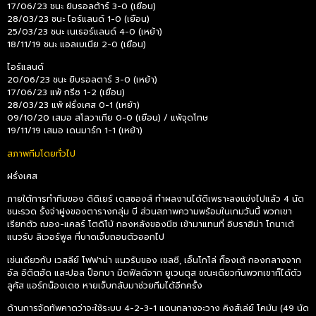
17/06/23 ชนะ ยิบรอลต้าร์ 3-0 (เยือน)
28/03/23 ชนะ ไอร์แลนด์ 1-0 (เยือน)
25/03/23 ชนะ เนเธอร์แลนด์ 4-0 (เหย้า)
18/11/19 ชนะ แอลเบเนีย 2-0 (เยือน)
ไอร์แลนด์
20/06/23 ชนะ ยิบรอลตาร์ 3-0 (เหย้า)
17/06/23 แพ้ กรีซ 1-2 (เยือน)
28/03/23 แพ้ ฝรั่งเศส 0-1 (เหย้า)
09/10/20 เสมอ สโลวาเกีย 0-0 (เยือน) / แพ้จุดโทษ
19/11/19 เสมอ เดนมาร์ก 1-1 (เหย้า)
สภาพทีมโดยทั่วไป
ฝรั่งเศส
ภายใต้การทำทีมของ ดิดิเยร์ เดสชองส์ ทำผลงานได้ดีเพราะลงแข่งไปแล้ว 4 นัด
ชนะรวด รั้งจ่าฝูงของตารางกลุ่ม บี ส่วนสภาพความพร้อมในเกมวันนี้ พวกเขา
เรียกตัว ฌอง-แคลร์ โตดิโบ้ กองหลังของนีซ เข้ามาแทนที่ อิบราฮิม่า โกนาเต้
แนวรับ ลิเวอร์พูล ที่บาดเจ็บถอนตัวออกไป
เช่นเดียวกับ เวสลีย์ โฟฟาน่า แนวรับของ เชลซี, เอ็นโกโล่ ก็องเต้ กองกลางจาก
อัล อิติตฮัด และปอล ป็อกบา มิดฟิลด์จาก ยูเวนตุส ขณะเดียวกันพวกเขาก็ได้ตัว
ลูคัส แอร์กน็องเดซ หายเจ็บกลับมาช่วยทีมได้อีกครั้ง
ด้านการจัดทัพคาดว่าจะใช้ระบบ 4-2-3-1 แดนกลางจะวาง คิงส์เล่ย์ โคมัน (49 นัด