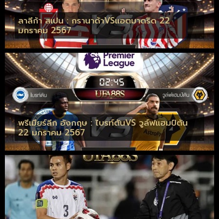
ลาลีก้า สเปน : กรานาด้าVSแอตมาดริด 22
มกราคม 2567
พรีเมียร์ลีก อังกฤษ : ไบรท์ตันVS วูล์ฟแฮมป์ตัน
22 มกราคม 2567