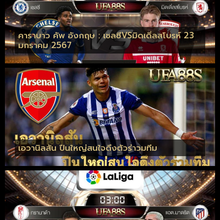
คาราบาว คัพ อังกฤษ : เชลซีVSมิดเดิ่ลสโบรห์ 23
มกราคม 2567
เอวานิลสัน ปืนใหญ่สนใจดึงตัวร่าวมทีม