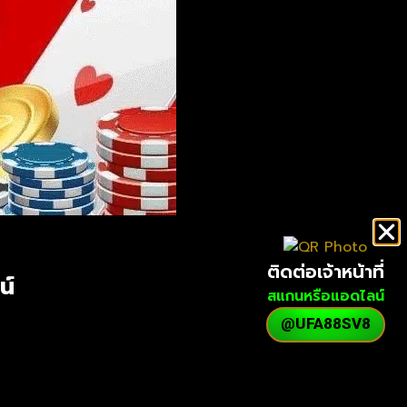
ติดต่อเจ้าหน้าที่
น์
สแกนหรือแอดไลน์
@UFA88SV8