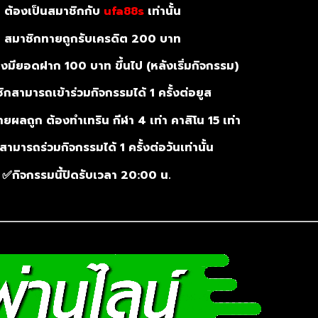
 ต้องเป็นสมาชิกกับ
ufa88s
เท่านั้น
 สมาชิกทายถูกรับเครดิต 200 บาท
งมียอดฝาก 100 บาท ขึ้นไป (หลังเริ่มกิจกรรม)
กสามารถเข้าร่วมกิจกรรมได้ 1 ครั้งต่อยูส
ายผลถูก ต้องทำเทริน กีฬา 4 เท่า คาสิโน 15 เท่า
สามารถร่วมกิจกรรมได้ 1 ครั้งต่อวันเท่านั้น
✅กิจกรรมนี้ปิดรับเวลา 20:00 น.