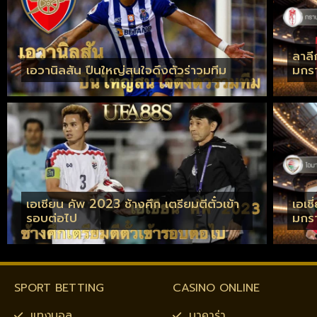
ลาลี
เอวานิลสัน ปืนใหญ่สนใจดึงตัวร่าวมทีม
มกร
เอเชียน คัพ 2023 ช้างศึก เตรียมตีตั๋วเข้า
เอเช
รอบต่อไป
มกร
SPORT BETTING
CASINO ONLINE
แทงบอล
บาคาร่า