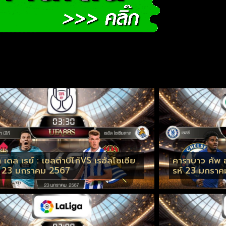
 เดล เรย์ : เซลต้าบีโก้VS เรอัลโซเซีย
คาราบาว คัพ อ
 23 มกราคม 2567
รห์ 23 มกรา