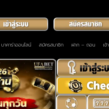
บาคาร่าออนไลน์
สมัครสมาชิก
ฝาก – ถอน
เข้