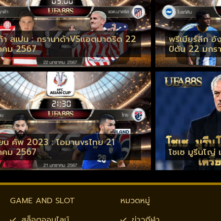
ก้า สเปน : กรานาด้าVSแอตมาดริด 22
พรีเมียร์ลีก 
าคม 2567
ป์ตัน 22 มกร
ี่ยน คัพ 2023 : โอมานvsไทย 21
าคม 2567
โชเซ มูรีนโญ่ 
GAME AND SLOT
หมวดหมู่
สล็อตออนไลน์
ข่าวกีฬา