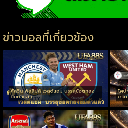
ข่าวบอลที่เกี่ยวข้อง
คัลวิน ฟิลลิปส์ เวสต์แฮม บรรลุข้อตกลง
โคปา
ยืมตัวแล้ว
ดาด