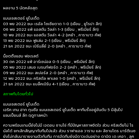
ผลงาน 5 นัดหลังสุด
แมนเชสเตอร์ ยูไนเต็ด
03 พย 2022 ชนะ เรอัล โซเซียดาด 1-0 (เยือน , ยูโรปา ลีก)
06 พย 2022 แพ้ แอสตัน วิลล่า 1-3 (เยือน , พรีเมียร์ ลีก)
10 พย 2022 ชนะ แอสตัน วิลล่า 4-2 (เหย้า , คาราบาว คัพ)
13 พย 2022 ชนะ ฟูแล่ม 2-1 (เยือน , พรีเมียร์ ลีก)
21 ธค 2022 ชนะ เบิร์นลี่ย์ 2-0 (เหย้า , คาราบาว คัพ)
น็อตติ้งแฮม ฟอเรสต์
30 ตค 2022 แพ้ อาร์เซน่อล 0-5 (เยือน , พรีเมียร์ ลีก)
05 พย 2022 เสมอ เบรนท์ฟอร์ด 2-2 (เหย้า , พรีเมียร์ ลีก)
09 พย 2022 ชนะ สเปอร์ส 2-0 (เหย้า , คาราบาว คัพ)
12 พย 2022 ชนะ คริสตัล พาเลซ 1-0 (เหย้า , พรีเมียร์ ลีก)
21 ธค 2022 ชนะ แบล็คเบิร์น 4-1 (เยือน , คาราบาว คัพ)
สภาพทีมโดยทั่วไป
แมนเชสเตอร์ ยูไนเต็ด
เอริค เทน ฮาก กุนซือ แมนเชสเตอร์ ยูไนเต็ด พาทีมรั้งอยู่อันดับ 5 มีลุ้นไป
แชมเปี้ยนส์ ลีก ฤดูกาลหน้า
ความพร้อมเกมนี้ยังไม่มี เจดอน ซานโช่ ที่มีปัญหาสภาพจิตใจ ส่วน คริสเตียโน่ โร
นัลโด้ ยกเลิกสัญญากับทีมไปแล้ว ส่วน ราฟาแอล วาราน และ ลิซานโดร มาร์ติเนซ
ยังไม่กลับมารายงานตัวกับทีม การจัดทีมยังมีดาวเด่นอย่าง ดาบิด เด เคอา , ลุค