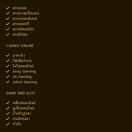
แทงบอล
แทงบาสเก็ตบอล
แทงวอลเล่บอล
แทงฮอกกี้
แทงอีสปอร์ต
แทงไก่ชน
CASINO ONLINE
บาคาร่า
ไพ่เสือมังกร
ไฮโลออนไลน์
Sexy Gaming
SA Gaming
Joker Gaming
GAME AND SLOT
สล็อตออนไลน์
รูเล็ตออนไลน์
น้ำเต้าปูปลา
เกมยิงปลา
กำถั่ว