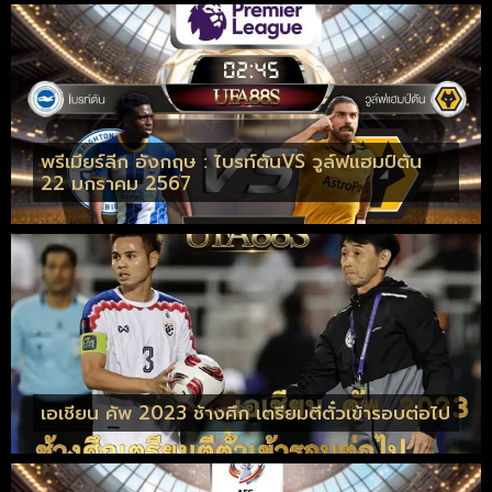
พรีเมียร์ลีก อังกฤษ : ไบรท์ตันVS วูล์ฟแฮมป์ตัน
22 มกราคม 2567
เอเชียน คัพ 2023 ช้างศึก เตรียมตีตั๋วเข้ารอบต่อไป