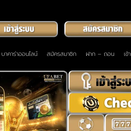
บาคาร่าออนไลน์
สมัครสมาชิก
ฝาก – ถอน
เข้