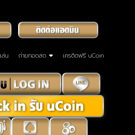
าเล่น
ถ่ายทอดสด
เครดิตฟรี uCoin