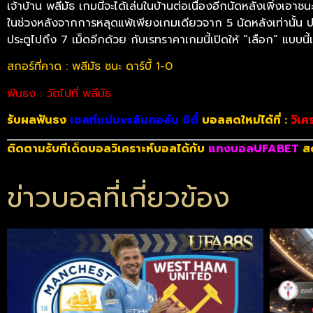
เจ้าบ้าน พลีมัธ เกมนี้จะได้เล่นในบ้านต่อเนื่องอีกนัดหลังเพิ่งเอ
ในช่วงหลังจากการหลุดแพ้เพียงเกมเดียวจาก 5 นัดหลังเท่านั้น ป
ประตูไปถึง 7 เม็ดอีกด้วย กับเรทราคาเกมนี้เปิดให้ “เลือก” แบบนี้แ
สกอร์ที่คาด : พลีมัธ ชนะ ดาร์บี้ 1-0
ฟันธง : วัดไปที่ พลีมัธ
รับผลฟันธง
เชลท์แน่มvsลินคอล์น ซิตี้
บอลสดใหม่ได้ที่ :
วิเค
ติดตามรับทีเด็ดบอลวิเคราะห์บอลได้กับ
แทงบอลUFABET
สด
ข่าวบอลที่เกี่ยวข้อง