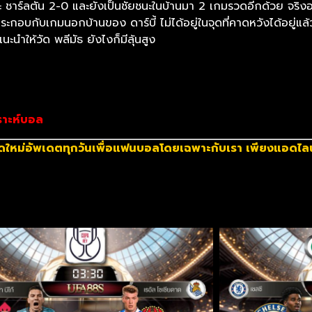
าชนะ ชาร์ลตัน 2-0 และยังเป็นชัยชนะในบ้านมา 2 เกมรวดอีกด้วย จริงอย
ระกอบกับเกมนอกบ้านของ ดาร์บี้ ไม่ได้อยู่ในจุดที่คาดหวังได้อยู
นะนำให้วัด พลีมัธ ยังไงก็มีลุ้นสูง
ราะห์บอล
ใหม่อัพเดตทุกวันเพื่อแฟนบอลโดยเฉพาะกับเรา เพียงแอดไลน