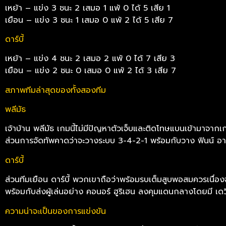
เหย้า – แข่ง 3 ชนะ 2 เสมอ 1 แพ้ 0 ได้ 5 เสีย 1
เยือน – แข่ง 3 ชนะ 1 เสมอ 0 แพ้ 2 ได้ 5 เสีย 7
ดาร์บี้
เหย้า – แข่ง 4 ชนะ 2 เสมอ 2 แพ้ 0 ได้ 7 เสีย 3
เยือน – แข่ง 2 ชนะ 0 เสมอ 0 แพ้ 2 ได้ 3 เสีย 7
สภาพทีมล่าสุดของทั้งสองทีม
พลีมัธ
เจ้าบ้าน พลีมัธ เกมนี้ไม่มีปัญหาตัวเจ็บและติดโทษแบนเข้ามาจากเกมล
ส่วนการจัดทัพคาดว่าจะวางระบบ 3-4-2-1 พร้อมกับวาง ฟินน์ อาซาซ ก
ดาร์บี้
ส่วนทีมเยือน ดาร์บี้ พวกเขาถือว่าพร้อมรบเต็มสูบพอสมควรเนื่
พร้อมกับส่งผู้เล่นอย่าง คอนอร์ ฮูริเฮน ลงคุมแดนกลางโดยมี เดว
ความน่าจะเป็นของการแข่งขัน