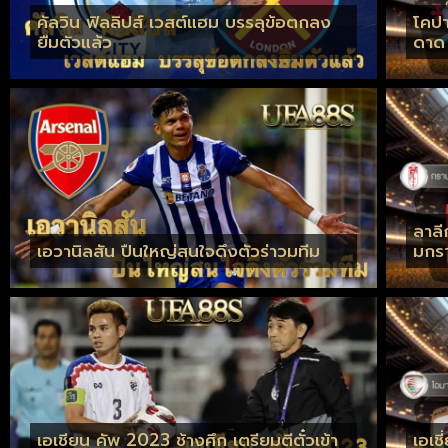
คัลวิน ฟิลลิปส์ เวสต์แฮม บรรลุข้อตกลง
โคปา
ยืมตัวแล้ว
ดาด
ลาลี
เอวานิลสัน ปืนใหญ่สนใจดึงตัวร่าวมทีม
มกร
เอเชียน คัพ 2023 ช้างศึก เตรียมตีตั๋วเข้า
เอเช