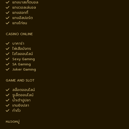
แทงบาสเก็ตบอล
แทงวอลเล่บอล
แทงฮอกกี้
แทงอีสปอร์ต
แทงไก่ชน
CASINO ONLINE
บาคาร่า
ไพ่เสือมังกร
ไฮโลออนไลน์
Sexy Gaming
SA Gaming
Joker Gaming
GAME AND SLOT
สล็อตออนไลน์
รูเล็ตออนไลน์
น้ำเต้าปูปลา
เกมยิงปลา
กำถั่ว
หมวดหมู่