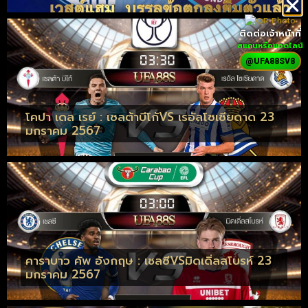
ติดต่อเจ้าหน้าที่
สแกนหรือแอดไลน์
@UFA88SV8
โคปา เดล เรย์ : เซลต้าบีโก้VS เรอัลโซเซียดาด 23
มกราคม 2567
คาราบาว คัพ อังกฤษ : เชลซีVSมิดเดิ่ลสโบรห์ 23
มกราคม 2567