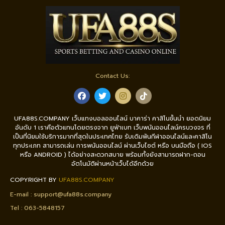
Contact Us:
UFA88S.COMPANY เว็บแทงบอลออนไลน์ บาคาร่า คาสิโนชั้นนำ ยอดนิยม
อันดับ 1 เราคือตัวแทนโดยตรงจาก ยูฟ่าเบท เว็บพนันออนไลน์ครบวงจร ที่
เป็นที่นิยมใช้บริการมากที่สุดในประเทศไทย รับเดิมพันกีฬาออนไลน์และคาสิโน
ทุกประเภท สามารถเล่น การพนันออนไลน์ ผ่านเว็บไซต์ หรือ บนมือถือ ( IOS
หรือ ANDROID ) ได้อย่างสะดวกสบาย พร้อมทั้งยังสามารถฝาก-ถอน
อัตโนมัติผ่านหน้าเว็บได้อีกด้วย
COPYRIGHT BY
UFA88S.COMPANY
E-mail :
support@ufa88s.company
Tel : 0
63-5848157