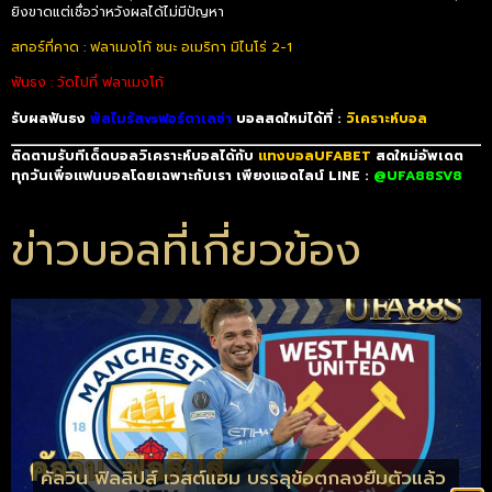
ยิงขาดแต่เชื่อว่าหวังผลได้ไม่มีปัญหา
สกอร์ที่คาด : ฟลาเมงโก้ ชนะ อเมริกา มิไนโร่ 2-1
ฟันธง : วัดไปที่ ฟลาเมงโก้
รับผลฟันธง
พั
ลไมรัสvsฟอร์ตาเลซ่า
บอลสดใหม่ได้ที่ :
วิเคราะห์บอล
ติดตามรับทีเด็ดบอลวิเคราะห์บอลได้กับ
แทงบอลUFABET
สดใหม่อัพเดต
ทุกวันเพื่อแฟนบอลโดยเฉพาะกับเรา เพียงแอดไลน์ LINE :
@UFA88SV8
ข่าวบอลที่เกี่ยวข้อง
คัลวิน ฟิลลิปส์ เวสต์แฮม บรรลุข้อตกลงยืมตัวแล้ว