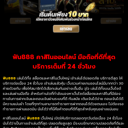
ฟัน888 คาสิโนออนไลน์
มือถือที่ดีที่สุด
บริการเต็มที่ 24 ชั่วโมง
ฟัน888
เล่นได้ทั้ง
สล็อตและคาสิโนเว็บใหญ่ เข้าเล่นได้ปลอดภัย บริการดีสุด ให้
บริการต่อเนื่อง 24 ชั่วโมง เข้าเล่นแล้วคุ้ม เว็บรวมค่ายเกมออนไลน์มีมากกว่า 30
ค่ายด้วยกัน เพื่อให้สมาชิกได้เลือกเล่นกันอย่างเต็มอิ่ม จุใจ เล่นได้ทั้งบนเว็บไซต์
และเล่นผ่านมือถือ สำหรับท่านใดที่กำลังมองหาเว็บไซต์สล็อตและคาสิโนที่มีช่อง
ทางในการฝากเงินและถอนเงินผ่านระบบที่ดี ทันสมัย เติมเงินได้ง่าย ถอนเงินได้ดี
มีความแม่นยำ โดยที่ทุกท่านสามารถทำรายการฝากถอนได้ด้วยตนเอง ไม่ต้องรอ
ทำรายการผ่านแอดมิน นับได้ว่าที่นี่คือคำตอบที่ดีที่สุดสำหรับคุณอย่างแน่นอน
คาสิโน
ออนไลน์
ฟัน888
เว็บใหญ่ เปิดให้บริการตลอดทุกวันต่อเนื่อง 24 ชั่วโมง
นับได้ว่าเป็นทางเข้าเล่นดีที่สุด ปลอดภัยสูงสุด มีระบบรักษาความปลอดภัยที่ดีและ