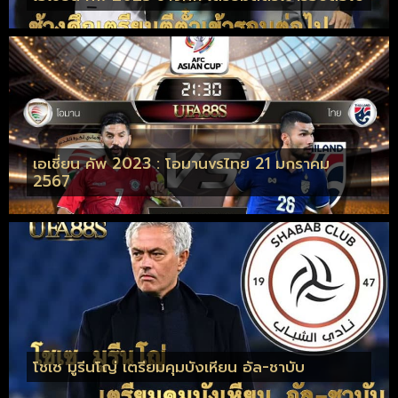
เอเชี่ยน คัพ 2023 : โอมานvsไทย 21 มกราคม
2567
โชเซ มูรีนโญ่ เตรียมคุมบังเหียน อัล-ชาบับ