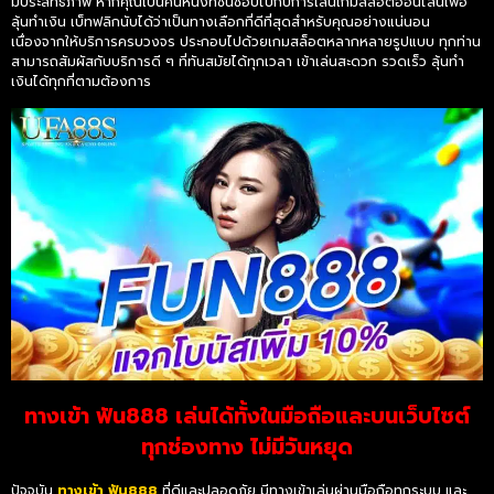
มีประสิทธิภาพ หากคุณเป็นคนหนึ่งที่ชื่นชอบไปกับการเล่นเกมสล็อตออนไลน์เพื่อ
ลุ้นทำเงิน เบ็ทฟลิกนับได้ว่าเป็นทางเลือกที่ดีที่สุดสำหรับคุณอย่างแน่นอน
เนื่องจากให้บริการครบวงจร ประกอบไปด้วยเกมสล็อตหลากหลายรูปแบบ ทุกท่าน
สามารถสัมผัสกับบริการดี ๆ ที่ทันสมัยได้ทุกเวลา เข้าเล่นสะดวก รวดเร็ว ลุ้นทำ
เงินได้ทุกที่ตามต้องการ
ทางเข้า ฟัน888
เล่นได้ทั้งในมือถือและบนเว็บไซต์
ทุกช่องทาง ไม่มีวันหยุด
ปัจจุบัน
ทางเข้า ฟัน888
ที่ดีและปลอดภัย มีทางเข้าเล่นผ่านมือถือทุกระบบ และ