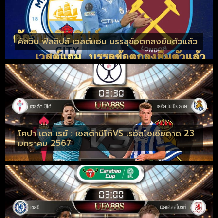
คัลวิน ฟิลลิปส์ เวสต์แฮม บรรลุข้อตกลงยืมตัวแล้ว
โคปา เดล เรย์ : เซลต้าบีโก้VS เรอัลโซเซียดาด 23
มกราคม 2567