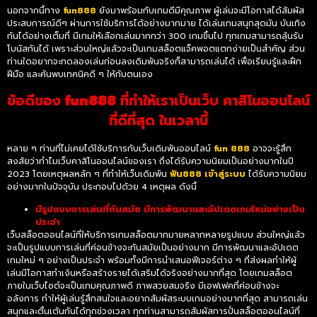
นอกจากนี้ทาง
fun888
ยังมาพร้อมกับเกมดีมีคุณภาพ ผู้เล่นจะมีโอกาสได้สัมผัส
ประสบการณ์ดีๆ ผ่านการใช้บริการได้อย่างมากมาย ได้เล่นเกมสนุกสุดมัน บันเทิง
กันได้อย่างเต็มที่ มีเกมให้เลือกเล่นมากกว่า 300 เกมขึ้นไป ทุกเกมสามารถลุ้นรับ
โบนัสกันได้ เพราะส่วนใหญ่แล้วจะเป็นเกมสล็อตแจ็คพอตแตกง่ายเป็นสำคัญ ส่วน
ท่านใดอยากจะทดลองเล่นก่อนลงเดิมพันจริงก็สามารถเล่นได้ เพื่อเรียนรู้และฝึก
ฝีมือ และค้นพบเทคนิคดี ๆ ให้กับตนเอง
ข้อดีของ
fun888
ที่ทำให้เราเป็นเว็บ คาสิโนออนไลน์
ที่ดีที่สุด ในเวลานี้
หลาย ๆ ท่านที่ไม่เคยได้ใช้บริการกับเว็บเดิมพันออนไลน์
fun 888
อาจจะรู้สึก
สงสัยว่าทำไมเว็บคาสิโนออนไลน์ของเรา ถึงได้รับความนิยมเป็นอย่างมากในปี
2023 โดยเหตุผลหลัก ๆ ที่ทำให้เว็บเดิมพัน
ฟัน888 เข้าสู่ระบบ
ได้รับความนิยม
อย่างมากในปัจจุบัน ประกอบไปด้วย 4 เหตุผล ดังนี้
มีรูปแบบการเล่นที่ทันสมัย มีการพัฒนาและอัปเดตเกมใหม่อย่างเป็น
ประจำ
เว็บสล็อตออนไลน์ที่ให้บริการเกมสล็อตมากมายหลากหลายรูปแบบ ส่วนใหญ่แล้ว
จะเป็นรูปแบบการเล่นที่ค่อนข้างจะทันสมัยเป็นอย่างมาก มีการพัฒนาและอัปเดต
เกมใหม่ ๆ อย่างเป็นประจำ พร้อมทั้งมีการนำเสนอฟีเจอร์ต่าง ๆ ที่ส่งผลทำให้ผู้
เล่นมีโอกาสทำเงินหรือสร้างรายได้เสริมได้จริงอย่างมากที่สุด โดยเกมสล็อต
ภายในเว็บไซต์จะเป็นเกมคุณภาพดี ภาพสวยสมจริง มีเอฟเฟคที่ค่อนข้างจะ
อลังการ ทำให้ผู้เล่นรู้สึกสนใจและอยากสัมผัสระบบเกมอย่างมากที่สุด สามารถเล่น
สนุกและตื่นเต้นกันได้ทุกช่วงเวลา ทุกท่านสามารถสัมผัสการปั่นสล็อตออนไลน์ที่