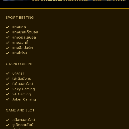
SPORT BETTING
แทงบอล
แทงบาสเก็ตบอล
แทงวอลเล่บอล
แทงฮอกกี้
แทงอีสปอร์ต
แทงไก่ชน
CASINO ONLINE
บาคาร่า
ไพ่เสือมังกร
ไฮโลออนไลน์
Sexy Gaming
SA Gaming
Joker Gaming
GAME AND SLOT
สล็อตออนไลน์
รูเล็ตออนไลน์