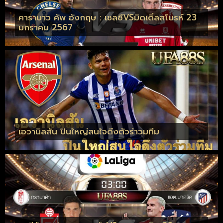
คาราบาว คัพ อังกฤษ : เชลซีVSมิดเดิ่ลสโบรห์ 23
มกราคม 2567
เอวานิลสัน ปืนใหญ่สนใจดึงตัวร่าวมทีม