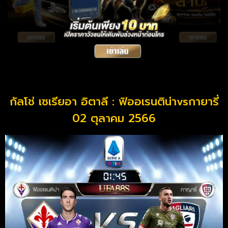
กัลโช่ เซเรียอา อิตาลี : ฟิออเรนติน่าvsกายารี่
02 ตุลาคม 2566