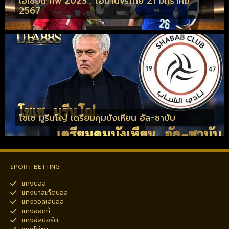
เอเชี่ยน คัพ 2023 : โอมานvsไทย 21 มกราคม
2567
โชเซ มูรีนโญ่ เตรียมคุมบังเหียน อัล-ชาบับ
SPORT BETTING
แทงบอล
แทงบาสเก็ตบอล
แทงวอลเล่บอล
แทงฮอกกี้
แทงอีสปอร์ต