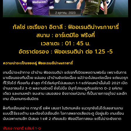
กัลโช่ เซเรียอา อิตาลี : ฟิออเรนติน่าvsกายารี่
สนาม : อาร์เตมิโอ ฟรังคี่
เวลาเตะ : 01 : 45 น.
อัตราต่อรอง : ฟิออเรนติน่า ต่อ 1.25 -5
ความน่าจะเป็นของคู่ ฟิออเรนติน่าvsกายารี่
เกมนี้น่าจะเข้าทาง เจ้าบ้าน ฟิออเรนติน่า แต่เรทก็เปิดแพงตามฟอร์ม เพราะรับการ
มาเยือนของทีมบ๊วย แน่นอน เจ้าบ้านยิงต่อเนื่อง แม้ว่าจะไม่ชนะต่อเนื่อง แต่แนวรุก
ก็ไว้ใจได้ ที่เจอกัน ล่าสุด ทำได้แค่บุกไปเสมอมา 1-1 แต่ก่อนหน้านั้นในปี 2021 เปิด
บ้านเอาชนะไป 3-0 ผลงานช่วงนี้ ยังไม่นิ่ง มีบุกไปชนะอูดิเนเซ่ขาด 0-2 แค่เกม
เดียว และเกมเหย้า ชนะสาม เสมอสอง ยิงขาดแค่2เกม ที่เป็นรายการยุโรป และอีก
เกม เป็นเกมกระชับมิตร
ฝั่งทีมเยือนอย่าง กาญารี่ แพ้4 เสมอ1 ใน5เกมหลัง แนวรุกยิงไม่ได้เลยสามเกม
แบบนี้ไร้แรงต้าน และต้องไปเยือนอีก โอกาสพลาดเสียประตู มีอยู่แล้ว เกมเยือน
นับเฉพาะเกมลีก มีเสมอ 1 แพ้ 2 เทียบแล้ว ฟิออมีโอกาสชนะ แต่ไม่น่าจะยิงขาด
ฟันธง กายารี่ แพ้แค่ 1-0