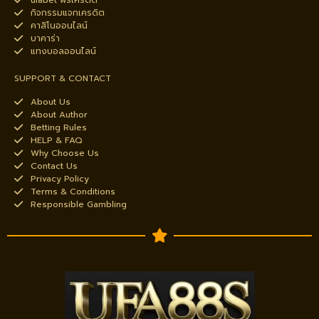
ufabet ฟรีเครดิต
กิจกรรมแจกเครดิต
คาสิโนออนไลน์
บาคาร่า
แทงบอลออนไลน์
SUPPORT & CONTACT
About Us
About Author
Betting Rules
HELP & FAQ
Why Choose Us
Contact Us
Privacy Policy
Terms & Conditions
Responsible Gambling