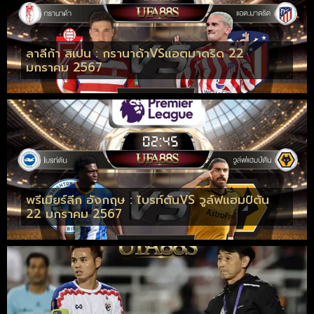
ลาลีก้า สเปน : กรานาด้าVSแอตมาดริด 22
มกราคม 2567
พรีเมียร์ลีก อังกฤษ : ไบรท์ตันVS วูล์ฟแฮมป์ตัน
22 มกราคม 2567