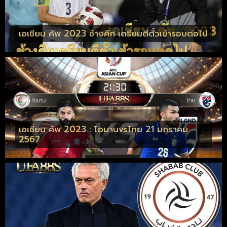
เอเชียน คัพ 2023 ช้างศึก เตรียมตีตั๋วเข้ารอบต่อไป
เอเชี่ยน คัพ 2023 : โอมานvsไทย 21 มกราคม
2567