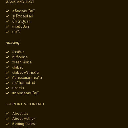
GAME AND SLOT
สล็อตออนไลน์
รูเล็ตออนไลน์
น้ำเต้าปูปลา
เกมยิงปลา
กำถั่ว
หมวดหมู่
ข่าวกีฬา
ทีเด็ดบอล
วิเคราะห์บอล
ufabet
ufabet ฟรีเครดิต
กิจกรรมแจกเครดิต
คาสิโนออนไลน์
บาคาร่า
แทงบอลออนไลน์
SUPPORT & CONTACT
About Us
About Author
Betting Rules