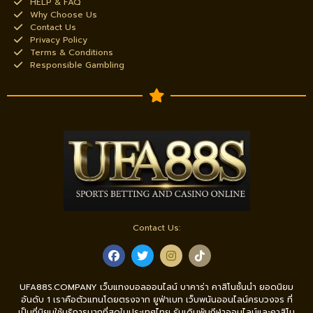
HELP & FAQ
Why Choose Us
Contact Us
Privacy Policy
Terms & Conditions
Responsible Gambling
Contact Us:
UFA88S.COMPANY เว็บแทงบอลออนไลน์ บาคาร่า คาสิโนชั้นนำ ยอดนิยม
อันดับ 1 เราคือตัวแทนโดยตรงจาก ยูฟ่าเบท เว็บพนันออนไลน์ครบวงจร ที่
เป็นที่นิยมใช้บริการมากที่สุดในประเทศไทย รับเดิมพันกีฬาออนไลน์และคาสิโน