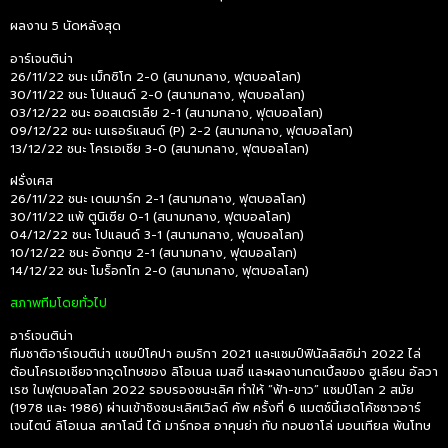
ผลงาน 5 นัดหลังสุด
อาร์เจนติน่า
26/11/22 ชนะ เม็กซิโก 2-0 (สนามกลาง, ฟุตบอลโลก)
30/11/22 ชนะ โปแลนด์ 2-0 (สนามกลาง, ฟุตบอลโลก)
03/12/22 ชนะ ออสเตรเลีย 2-1 (สนามกลาง, ฟุตบอลโลก)
09/12/22 ชนะ เนเธอร์แลนด์ (P) 2-2 (สนามกลาง, ฟุตบอลโลก)
13/12/22 ชนะ โครเอเชีย 3-0 (สนามกลาง, ฟุตบอลโลก)
ฝรั่งเศส
26/11/22 ชนะ เดนมาร์ก 2-1 (สนามกลาง, ฟุตบอลโลก)
30/11/22 แพ้ ตูนิเซีย 0-1 (สนามกลาง, ฟุตบอลโลก)
04/12/22 ชนะ โปแลนด์ 3-1 (สนามกลาง, ฟุตบอลโลก)
10/12/22 ชนะ อังกฤษ 2-1 (สนามกลาง, ฟุตบอลโลก)
14/12/22 ชนะ โมร็อกโก 2-0 (สนามกลาง, ฟุตบอลโลก)
สภาพทีมโดยทั่วไป
อาร์เจนติน่า
ทีมชาติอาร์เจนติน่า แชมป์โคปา อเมริกา 2021 และแชมป์ฟินัลลิสซิม่า 2022 ไล่
ต้อนโครเอเชียจากจุดโทษของ ลิโอเนล เมสซี่ และผลงานกดเบิ้ลของ ฮูเลียน อัลวา
เรซ ในฟุตบอลโลก 2022 รอบรองชนะเลิศ ทำให้ “ฟ้า-ขาว” แชมป์โลก 2 สมัย
(1978 และ 1986) ผ่านเข้าชิงชนะเลิศเวิลด์ คัพ ครั้งที่ 6 แมตช์นี้เฮดโค้ชชาวอาร์
เจนไตน์ ลิโอเนล สคาโลนี่ ได้ มาร์กอส อาคุนย่า กับ กอนซาโล่ มอนเทียล พ้นโทษ