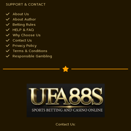
SUPPORT & CONTACT
About Us
About Author
Betting Rules
HELP & FAQ
Why Choose Us
Contact Us
Privacy Policy
Terms & Conditions
Responsible Gambling
Contact Us: