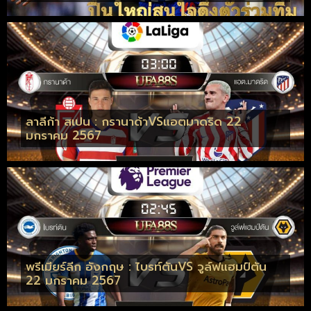
ลาลีก้า สเปน : กรานาด้าVSแอตมาดริด 22
มกราคม 2567
พรีเมียร์ลีก อังกฤษ : ไบรท์ตันVS วูล์ฟแฮมป์ตัน
22 มกราคม 2567