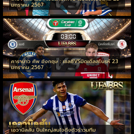
มกราคม 2567
คาราบาว คัพ อังกฤษ : เชลซีVSมิดเดิ่ลสโบรห์ 23
มกราคม 2567
เอวานิลสัน ปืนใหญ่สนใจดึงตัวร่าวมทีม