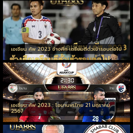
เอเชียน คัพ 2023 ช้างศึก เตรียมตีตั๋วเข้ารอบต่อไป
เอเชี่ยน คัพ 2023 : โอมานvsไทย 21 มกราคม
2567