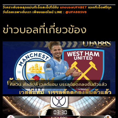
วิเคราะห์บอลสุดแม่นทีเด็ดสเต็ปได้กับ
แทงบอลUFABET
แจกทีเด็ดฟรีทุก
วันโดยเฉพาะกับเรา เพียงแอดไลน์ LINE :
@UFA88SV8
ข่าวบอลที่เกี่ยวข้อง
คัลวิน ฟิลลิปส์ เวสต์แฮม บรรลุข้อตกลงยืมตัวแล้ว