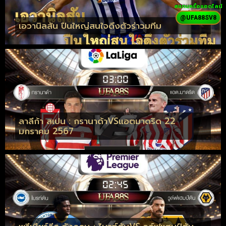
สแกนหรือแอดไลน์
@UFA88SV8
เอวานิลสัน ปืนใหญ่สนใจดึงตัวร่าวมทีม
ลาลีก้า สเปน : กรานาด้าVSแอตมาดริด 22
มกราคม 2567