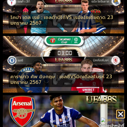
โคปา เดล เรย์ : เซลต้าบีโก้VS เรอัลโซเซียดาด 23
มกราคม 2567
คาราบาว คัพ อังกฤษ : เชลซีVSมิดเดิ่ลสโบรห์ 23
มกราคม 2567
ติดต่อเจ้าหน้าที่