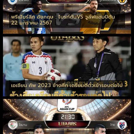
พรีเมียร์ลีก อังกฤษ : ไบรท์ตันVS วูล์ฟแฮมป์ตัน
22 มกราคม 2567
เอเชียน คัพ 2023 ช้างศึก เตรียมตีตั๋วเข้ารอบต่อไป