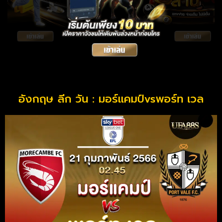
อังกฤษ ลีก วัน : มอร์แคมป์vsพอร์ท เวล