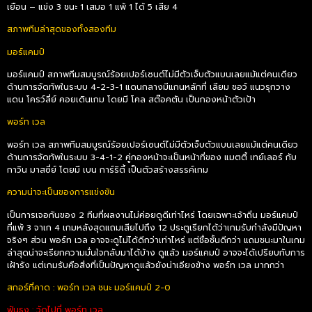
เยือน – แข่ง 3 ชนะ 1 เสมอ 1 แพ้ 1 ได้ 5 เสีย 4
สภาพทีมล่าสุดของทั้งสองทีม
มอร์แคมป์
มอร์แคมป์ สภาพทีมสมบูรณ์ร้อยเปอร์เซนต์ไม่มีตัวเจ็บตัวแบนเลยแม้แต่คนเดียว
ด้านการจัดทัพในระบบ 4-2-3-1 แดนกลางมีแกนหลักที่ เลียม ชอว์ แนวรุกวาง
แดน โครว์ลี่ย์ คอยเดินเกม โดยมี โคล สต๊อคตัน เป็นกองหน้าตัวเป้า
พอร์ท เวล
พอร์ท เวล สภาพทีมสมบูรณ์ร้อยเปอร์เซนต์ไม่มีตัวเจ็บตัวแบนเลยแม้แต่คนเดียว
ด้านการจัดทัพในระบบ 3-4-1-2 คู่กองหน้าจะเป็นหน้าที่ของ แมตตี้ เทย์เลอร์ กับ
กาวิน มาสซี่ย์ โดยมี เบน การ์ริตี้ เป็นตัวสร้างสรรค์เกม
ความน่าจะเป็นของการแข่งขัน
เป็นการเจอกันของ 2 ทีมที่ผลงานไม่ค่อยดูดีเท่าไหร่ โดยเฉพาะเจ้าถิ่น มอร์แคมป์
ที่แพ้ 3 จาเก 4 เกมหลังสุดแถมเสียไปถึง 12 ประตูเรียกได้ว่าเกมรับกำลังมีปัญหา
จริงๆ ส่วน พอร์ท เวล อาจจะดูไม่ได้ดีกว่าเท่าไหร่ แต่ชื่อชั้นดีกว่า แถมชนะมาในเกม
ล่าสุดน่าจะเรียกความมั่นใจกลับมาได้บ้าง ดูแล้ว มอร์แคมป์ อาจจะได้เปรียบกับการ
เฝ้ารัง แต่เกมรับคือสิ่งที่เป็นปัญหาดูแล้วยังน่าเอียงข้าง พอร์ท เวล มากกว่า
สกอร์ที่คาด : พอร์ท เวล ชนะ มอร์แคมป์ 2-0
ฟันธง : วัดไปที่ พอร์ท เวล