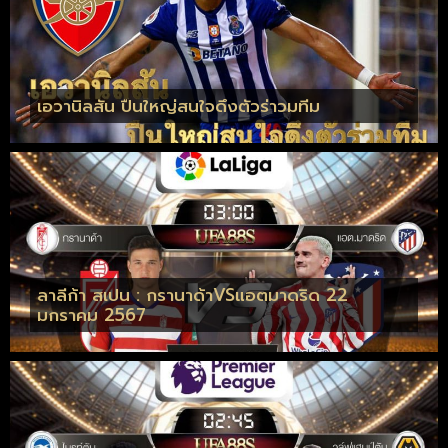
เอวานิลสัน ปืนใหญ่สนใจดึงตัวร่าวมทีม
ลาลีก้า สเปน : กรานาด้าVSแอตมาดริด 22
มกราคม 2567