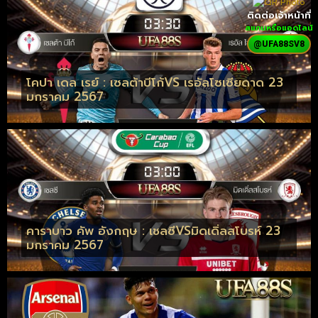
ติดต่อเจ้าหน้าที่
สแกนหรือแอดไลน์
@UFA88SV8
โคปา เดล เรย์ : เซลต้าบีโก้VS เรอัลโซเซียดาด 23
มกราคม 2567
คาราบาว คัพ อังกฤษ : เชลซีVSมิดเดิ่ลสโบรห์ 23
มกราคม 2567