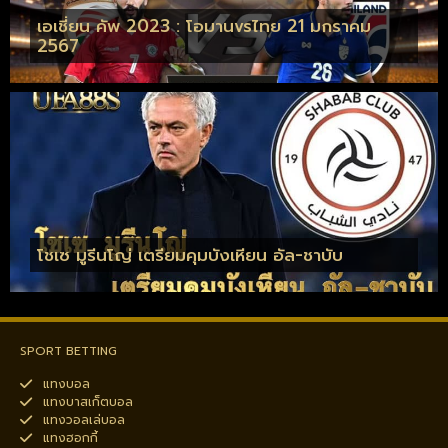
เอเชี่ยน คัพ 2023 : โอมานvsไทย 21 มกราคม
2567
โชเซ มูรีนโญ่ เตรียมคุมบังเหียน อัล-ชาบับ
SPORT BETTING
แทงบอล
แทงบาสเก็ตบอล
แทงวอลเล่บอล
แทงฮอกกี้