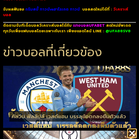
รับผลฟันธง
กริมสบี้ ทาวน์vsฮาโรเกต ทาวน์
บอลสดใหม่ได้ที่ :
วิเคราะห์
บอล
ติดตามรับทีเด็ดบอลวิเคราะห์บอลได้กับ
แทงบอลUFABET
สดใหม่อัพเดต
ทุกวันเพื่อแฟนบอลโดยเฉพาะกับเรา เพียงแอดไลน์ LINE :
@UFA88SV8
ข่าวบอลที่เกี่ยวข้อง
คัลวิน ฟิลลิปส์ เวสต์แฮม บรรลุข้อตกลงยืมตัวแล้ว