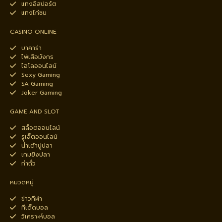
แทงอีสปอร์ต
แทงไก่ชน
CASINO ONLINE
บาคาร่า
ไพ่เสือมังกร
ไฮโลออนไลน์
Sexy Gaming
SA Gaming
Joker Gaming
GAME AND SLOT
สล็อตออนไลน์
รูเล็ตออนไลน์
น้ำเต้าปูปลา
เกมยิงปลา
กำถั่ว
หมวดหมู่
ข่าวกีฬา
ทีเด็ดบอล
วิเคราะห์บอล