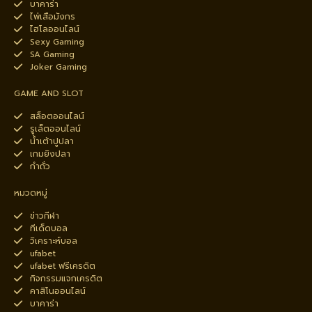
บาคาร่า
ไพ่เสือมังกร
ไฮโลออนไลน์
Sexy Gaming
SA Gaming
Joker Gaming
GAME AND SLOT
สล็อตออนไลน์
รูเล็ตออนไลน์
น้ำเต้าปูปลา
เกมยิงปลา
กำถั่ว
หมวดหมู่
ข่าวกีฬา
ทีเด็ดบอล
วิเคราะห์บอล
ufabet
ufabet ฟรีเครดิต
กิจกรรมแจกเครดิต
คาสิโนออนไลน์
บาคาร่า