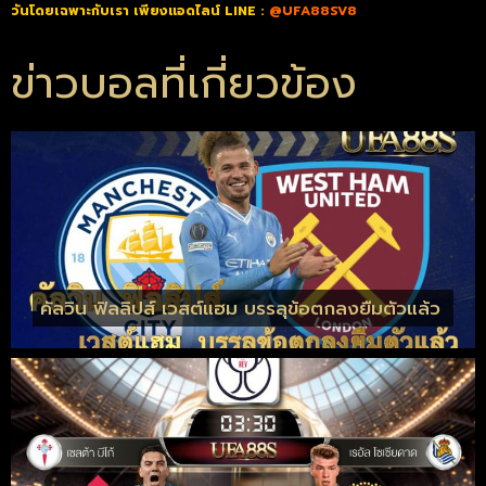
วันโดยเฉพาะกับเรา เพียงแอดไลน์ LINE :
@UFA88SV8
ข่าวบอลที่เกี่ยวข้อง
คัลวิน ฟิลลิปส์ เวสต์แฮม บรรลุข้อตกลงยืมตัวแล้ว