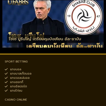
โชเซ มูรีนโญ่ เตรียมคุมบังเหียน อัล-ชาบับ
SPORT BETTING
แทงบอล
แทงบาสเก็ตบอล
แทงวอลเล่บอล
แทงฮอกกี้
แทงอีสปอร์ต
แทงไก่ชน
CASINO ONLINE