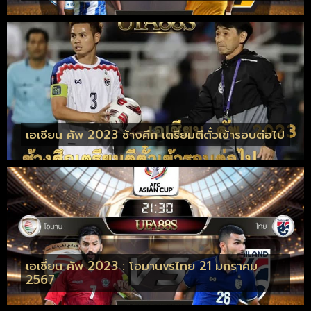
เอเชียน คัพ 2023 ช้างศึก เตรียมตีตั๋วเข้ารอบต่อไป
เอเชี่ยน คัพ 2023 : โอมานvsไทย 21 มกราคม
2567